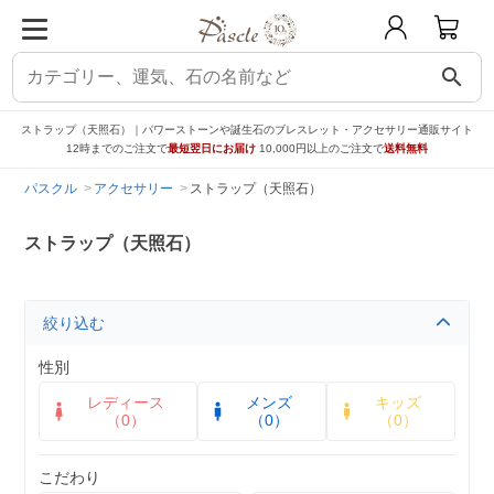
search
ストラップ（天照石）｜パワーストーンや誕生石のブレスレット・アクセサリー通販サイト
12時までのご注文で
最短翌日にお届け
10,000円以上のご注文で
送料無料
パスクル
アクセサリー
ストラップ（天照石）
ストラップ（天照石）
絞り込む
性別
レディース
メンズ
キッズ
（0）
（0）
（0）
こだわり