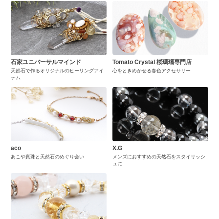
石家ユニバーサルマインド
Tomato Crystal 桜瑪瑙専門店
天然石で作るオリジナルのヒーリングアイ
心をときめかせる春色アクセサリー
テム
aco
X.G
あこや真珠と天然石のめぐり会い
メンズにおすすめの天然石をスタイリッシ
ュに