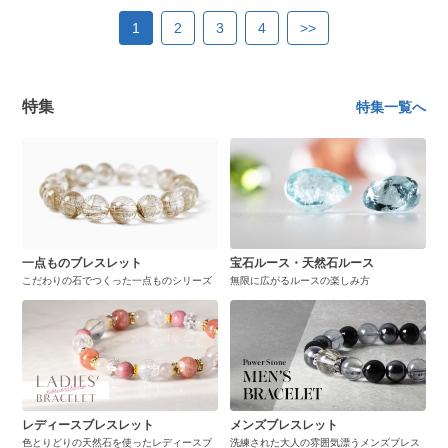
1
2
3
4
>>
特集
特集一覧へ
一点ものブレスレット
宝石ルース・天然石ルース
こだわりの石でつくった一点ものシリーズ
無限に広がるルースの楽しみ方
レディースブレスレット
メンズブレスレット
色とりどりの天然石を使ったレディースブ
洗練された大人の雰囲気漂うメンズブレス