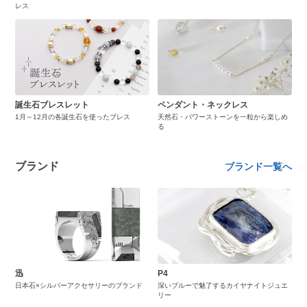
レス
誕生石ブレスレット
ペンダント・ネックレス
1月～12月の各誕生石を使ったブレス
天然石・パワーストーンを一粒から楽しめ
る
ブランド
ブランド一覧へ
迅
P4
日本石×シルバーアクセサリーのブランド
深いブルーで魅了するカイヤナイトジュエ
リー