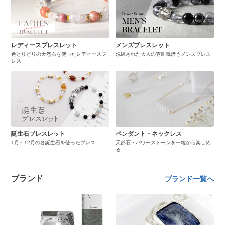
レディースブレスレット
メンズブレスレット
色とりどりの天然石を使ったレディースブ
洗練された大人の雰囲気漂うメンズブレス
レス
誕生石ブレスレット
ペンダント・ネックレス
1月～12月の各誕生石を使ったブレス
天然石・パワーストーンを一粒から楽しめ
る
ブランド
ブランド一覧へ