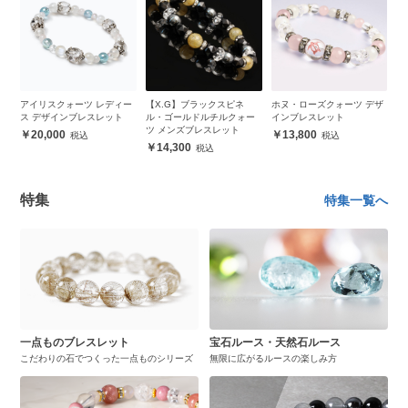
誕
アイリスクォーツ レディー
【X.G】ブラックスピネ
ホヌ・ローズクォーツ デザ
ア
ス デザインブレスレット
ル・ゴールドルチルクォー
インブレスレット
ラ
ツ メンズブレスレット
ト
20,000
13,800
14,300
特集
特集一覧へ
一点ものブレスレット
宝石ルース・天然石ルース
こだわりの石でつくった一点ものシリーズ
無限に広がるルースの楽しみ方