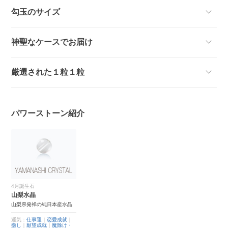
勾玉のサイズ
神聖なケースでお届け
厳選された１粒１粒
パワーストーン紹介
4月誕生石
山梨水晶
山梨県発祥の純日本産水晶
運気：
仕事運
｜
恋愛成就
｜
癒し
｜
願望成就
｜
魔除け・