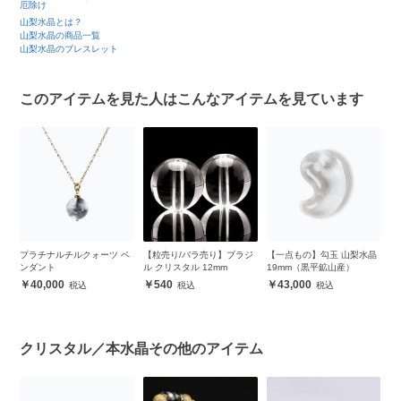
厄除け
山梨水晶とは？
山梨水晶の商品一覧
山梨水晶のブレスレット
このアイテムを見た人はこんなアイテムを見ています
翡
プラチナルチルクォーツ ペ
【粒売り/バラ売り】ブラジ
【一点もの】勾玉 山梨水晶
【
鑑別
ンダント
ル クリスタル 12mm
19mm（黒平鉱山産）
翠
40,000
540
43,000
クリスタル／本水晶その他のアイテム