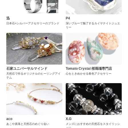
迅
P4
日本石×シルバーアクセサリーのブランド
深いブルーで魅了するカイヤナイトジュエ
リー
石家ユニバーサルマインド
Tomato Crystal 桜瑪瑙専門店
天然石で作るオリジナルのヒーリングアイ
心をときめかせる春色アクセサリー
テム
aco
X.G
あこや真珠と天然石のめぐり会い
メンズにおすすめの天然石をスタイリッシ
ュに