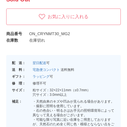
お気に入りに入れる
商品番号
ON_CRYNMT30_MG2
在庫数
在庫切れ
配 送：
翌日配送
可
送 料：
宅急便コンパクト
送料無料
ギフト：
ラッピング
可
修 理：
修理不可
サイズ：
粒サイズ：32×22×11mm（±0.7mm）
穴サイズ：3.0mm以上
補足：
・天然由来のキズや凹みが見られる場合があります。
・撮影に照明を使用しています。
・石の色合い・明るさはお手元の照明環境等によって
異なって見える場合がございます。
・可能な限り写真に近い在庫をご用意しております
が、天然石のため全く同じ色・模様とならない点をご