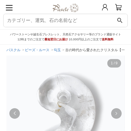
search
パワーストーンや誕生石ブレスレット、天然石アクセサリー等のブランド通販サイト
12時までのご注文で
最短翌日にお届け
10,000円以上のご注文で
送料無料
パスクル
ビーズ・ルース
勾玉
古の時代から愛されたクリスタル【一点も
1
/
9