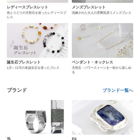
レディースブレスレット
メンズブレスレット
色とりどりの天然石を使ったレディースブ
洗練された大人の雰囲気漂うメンズブレス
レス
誕生石ブレスレット
ペンダント・ネックレス
1月～12月の各誕生石を使ったブレス
天然石・パワーストーンを一粒から楽しめ
る
ブランド
ブランド一覧へ
迅
P4