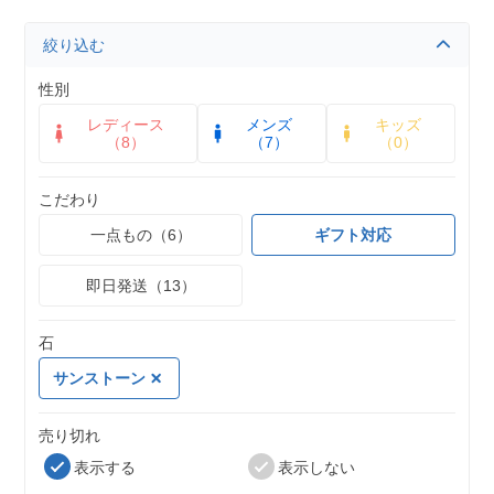
絞り込む
性別
レディース
メンズ
キッズ
（8）
（7）
（0）
こだわり
一点もの（6）
ギフト対応
即日発送（13）
石
サンストーン
売り切れ
表示する
表示しない