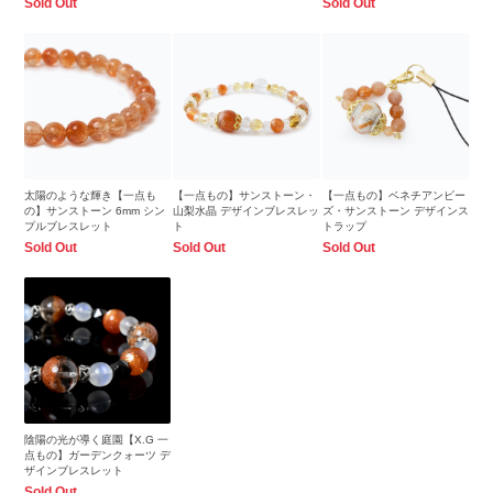
Sold Out
Sold Out
太陽のような輝き【一点も
【一点もの】サンストーン・
【一点もの】ベネチアンビー
の】サンストーン 6mm シン
山梨水晶 デザインブレスレッ
ズ・サンストーン デザインス
プルブレスレット
ト
トラップ
Sold Out
Sold Out
Sold Out
陰陽の光が導く庭園【X.G 一
点もの】ガーデンクォーツ デ
ザインブレスレット
Sold Out