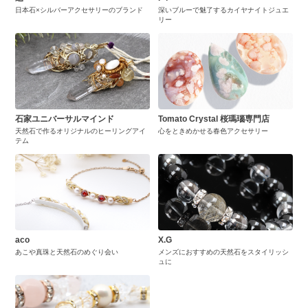
日本石×シルバーアクセサリーのブランド
深いブルーで魅了するカイヤナイトジュエ
リー
石家ユニバーサルマインド
Tomato Crystal 桜瑪瑙専門店
天然石で作るオリジナルのヒーリングアイ
心をときめかせる春色アクセサリー
テム
aco
X.G
あこや真珠と天然石のめぐり会い
メンズにおすすめの天然石をスタイリッシ
ュに