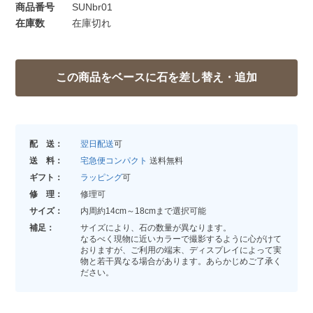
商品番号
SUNbr01
在庫数
在庫切れ
配 送：
翌日配送
可
送 料：
宅急便コンパクト
送料無料
ギフト：
ラッピング
可
修 理：
修理可
サイズ：
内周約14cm～18cmまで選択可能
補足：
サイズにより、石の数量が異なります。
なるべく現物に近いカラーで撮影するように心がけて
おりますが、ご利用の端末、ディスプレイによって実
物と若干異なる場合があります。あらかじめご了承く
ださい。