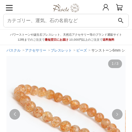
search
パワーストーンや誕生石ブレスレット、天然石アクセサリー等のブランド通販サイト
12時までのご注文で
最短翌日にお届け
10,000円以上のご注文で
送料無料
パスクル
アクセサリー
ブレスレット
ビーズ
サンストーン6mm シン
1
/
3