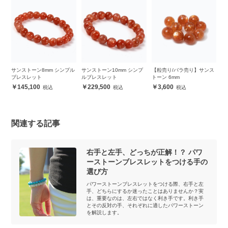
ト
サンストーン8mm シンプル
サンストーン10mm シンプ
【粒売り/バラ売り】サンス
【
ト
ブレスレット
ルブレスレット
トーン 6mm
ト
145,100
229,500
3,600
関連する記事
右手と左手、どっちが正解！？ パワ
ーストーンブレスレットをつける手の
選び方
パワーストーンブレスレットをつける際、右手と左
手、どちらにするか迷ったことはありませんか？実
は、重要なのは、左右ではなく利き手です。利き手
とその反対の手、それぞれに適したパワーストーン
を解説します。