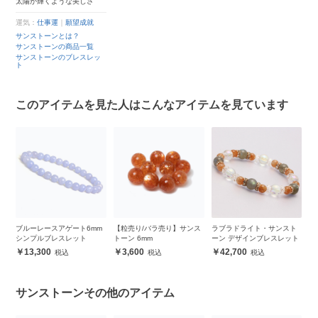
太陽が輝くような美しさ
運気：
仕事運
｜
願望成就
サンストーンとは？
サンストーンの商品一覧
サンストーンのブレスレッ
ト
このアイテムを見た人はこんなアイテムを見ています
ンプ
ブルーレースアゲート6mm
【粒売り/バラ売り】サンス
ラブラドライト・サンスト
オ
シンプルブレスレット
トーン 6mm
ーン デザインブレスレット
6
13,300
3,600
42,700
サンストーンその他のアイテム