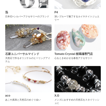
迅
P4
日本石×シルバーアクセサリーのブランド
深いブルーで魅了するカイヤナイトジュエ
リー
石家ユニバーサルマインド
Tomato Crystal 桜瑪瑙専門店
天然石で作るオリジナルのヒーリングアイ
心をときめかせる春色アクセサリー
テム
aco
X.G
あこや真珠と天然石のめぐり会い
メンズにおすすめの天然石をスタイリッシ
ュに