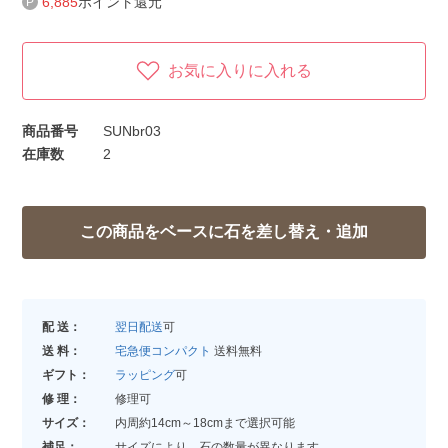
6,885
ポイント還元
お気に入りに入れる
商品番号
SUNbr03
在庫数
2
配 送：
翌日配送
可
送 料：
宅急便コンパクト
送料無料
ギフト：
ラッピング
可
修 理：
修理可
サイズ：
内周約14cm～18cmまで選択可能
補足：
サイズにより、石の数量が異なります。