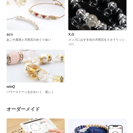
aco
X.G
あこや真珠と天然石のめぐり会い
メンズにおすすめの天然石をスタイリッシ
ュに
winQ
パワーストーンをかわいく、楽しく
オーダーメイド