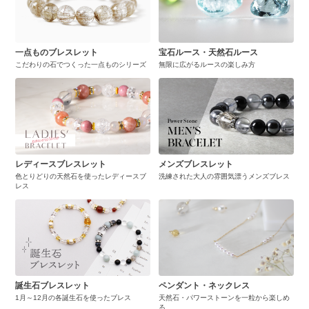
一点ものブレスレット
宝石ルース・天然石ルース
こだわりの石でつくった一点ものシリーズ
無限に広がるルースの楽しみ方
レディースブレスレット
メンズブレスレット
色とりどりの天然石を使ったレディースブ
洗練された大人の雰囲気漂うメンズブレス
レス
誕生石ブレスレット
ペンダント・ネックレス
1月～12月の各誕生石を使ったブレス
天然石・パワーストーンを一粒から楽しめ
る