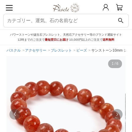
search
パワーストーンや誕生石ブレスレット、天然石アクセサリー等のブランド通販サイト
12時までのご注文で
最短翌日にお届け
10,000円以上のご注文で
送料無料
パスクル
アクセサリー
ブレスレット
ビーズ
サンストーン10mm シ
1
/
6