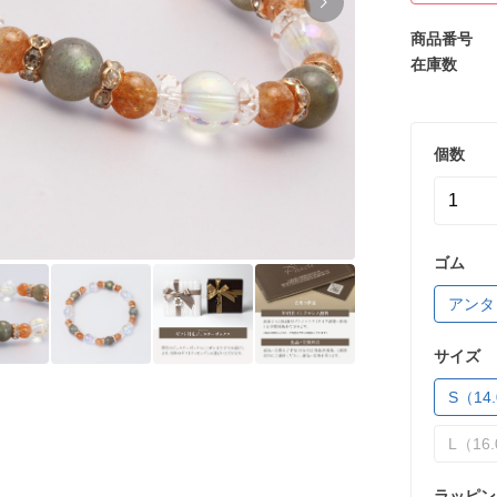
商品番号
在庫数
個数
ゴム
アンタ
サイズ
S（14.
L（16.
ラッピン