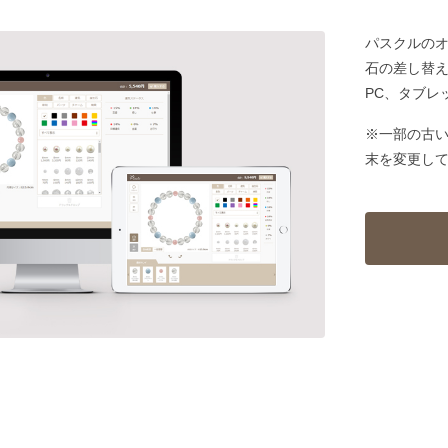
パスクルの
石の差し替
PC、タブレ
※一部の古
末を変更し