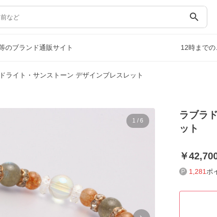
search
等のブランド通販サイト
12時まで
ドライト・サンストーン デザインブレスレット
ラブラド
1
/
6
ット
42,70
1,281
ポ