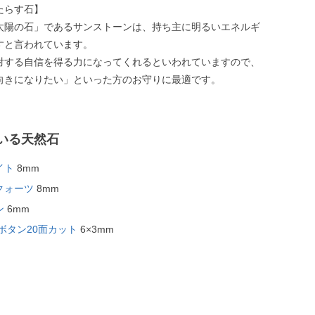
たらす石】
太陽の石」であるサンストーンは、持ち主に明るいエネルギ
すと言われています。
対する自信を得る力になってくれるといわれていますので、
向きになりたい」といった方のお守りに最適です。
いる天然石
イト
8mm
クォーツ
8mm
ン
6mm
ボタン20面カット
6×3mm