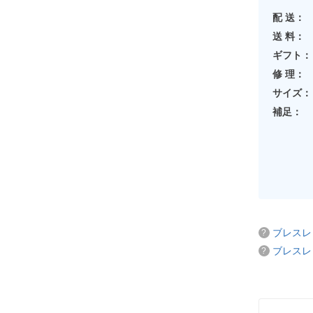
配 送：
送 料：
ギフト：
修 理：
サイズ：
補足：
ブレスレ
ブレスレ