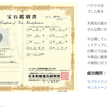
パスクルは
プした粒を
天然石の真
そんな想い
※公開して
ックアップ
の限りでは
※商品に鑑
※個別に行
鑑別機関：
ラブラドラ
サンストー