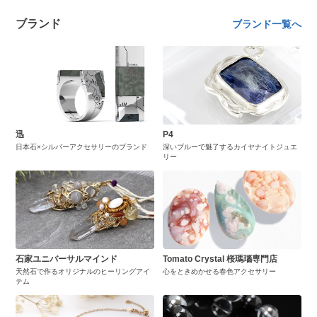
ブランド
ブランド一覧へ
迅
P4
日本石×シルバーアクセサリーのブランド
深いブルーで魅了するカイヤナイトジュエ
リー
石家ユニバーサルマインド
Tomato Crystal 桜瑪瑙専門店
天然石で作るオリジナルのヒーリングアイ
心をときめかせる春色アクセサリー
テム