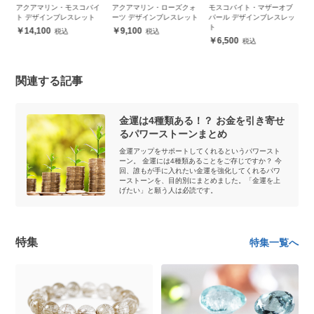
イ
アクアマリン・モスコバイ
アクアマリン・ローズクォ
モスコバイト・マザーオブ
モ
ト デザインブレスレット
ーツ デザインブレスレット
パール デザインブレスレッ
ト
ト
14,100
9,100
6,500
関連する記事
金運は4種類ある！？ お金を引き寄せ
るパワーストーンまとめ
金運アップをサポートしてくれるというパワースト
ーン。 金運には4種類あることをご存じですか？ 今
回、誰もが手に入れたい金運を強化してくれるパワ
ーストーンを、目的別にまとめました。「金運を上
げたい」と願う人は必読です。
特集
特集一覧へ