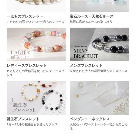
一点ものブレスレット
宝石ルース・天然石ルース
こだわりの石でつくった一点ものシリーズ
無限に広がるルースの楽しみ方
レディースブレスレット
メンズブレスレット
色とりどりの天然石を使ったレディースブ
洗練された大人の雰囲気漂うメンズブレス
レス
誕生石ブレスレット
ペンダント・ネックレス
1月～12月の各誕生石を使ったブレス
天然石・パワーストーンを一粒から楽しめ
る