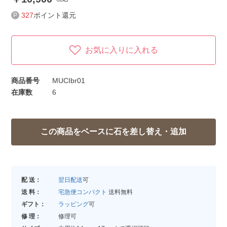
327
ポイント還元
お気に入りに入れる
商品番号
MUCIbr01
在庫数
6
配 送：
翌日配送
可
送 料：
宅急便コンパクト
送料無料
ギフト：
ラッピング
可
修 理：
修理可