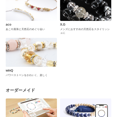
aco
X.G
あこや真珠と天然石のめぐり会い
メンズにおすすめの天然石をスタイリッシ
ュに
winQ
パワーストーンをかわいく、楽しく
オーダーメイド