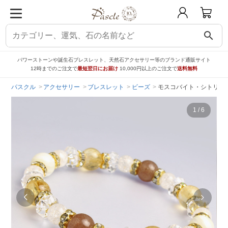
search
パワーストーンや誕生石ブレスレット、天然石アクセサリー等のブランド通販サイト
12時までのご注文で
最短翌日にお届け
10,000円以上のご注文で
送料無料
パスクル
アクセサリー
ブレスレット
ビーズ
モスコバイト・シトリン
1
/
6