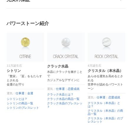
パワーストーン紹介
11月誕生石
4月誕生石
クラック水晶
モ
シトリン
クリスタル（本水晶）
水晶にクラックを施すこと
古
で
と
「繁栄」「冨」をもたらす
あらゆる運気を高めるとさ
カジュアルなデザインに
癒
とされる
れる
金運のお守り
世界中が認めるパワースト
ーン
運気：
仕事運
｜
恋愛成就
運
運気：
仕事運
｜
金運
クラック水晶とは？
モ
一
運気：
仕事運
｜
恋愛成就
シトリンとは？
クラック水晶の商品一覧
モ
ス
クリスタル（本水晶）と
シトリンの商品一覧
クラック水晶のブレスレッ
モ
は？
ト
ト
シトリンのブレスレット
クリスタル（本水晶）の商
品一覧
クリスタル（本水晶）のブ
レスレット