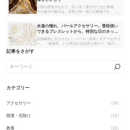
人類の歴史のなかで、広く長く愛されてきた瑪瑙。
その最大の魅力は、世界に唯一無二の模様です。 本
記事では、瑪瑙の詳細とおすすめのアクセサリーを紹
介します。
永遠の憧れ、パールアクセサリー。普段使い
できるブレスレットから、特別な日のネック
レスまで
冠婚葬祭に欠かせない、パール（真珠）のアクセサリ
ー。 「真珠色」とも呼ばれる高貴な輝きで、他の何
にも代えられない存在感を放っています。 本記事で
記事をさがす
は、パールの詳細とおすすめのアクセサリーを解説し
ます。
カテゴリー
アクセサリー
20
開運・厄除け
13
教養
21