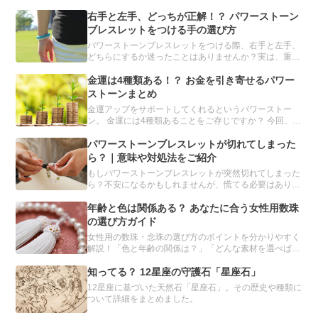
右手と左手、どっちが正解！？ パワーストーン
ブレスレットをつける手の選び方
パワーストーンブレスレットをつける際、右手と左手、
どちらにするか迷ったことはありませんか？実は、重要
なのは、左右ではなく利き手です。利き手とその反対の
手、それぞれに適したパワーストーンを解説します。
金運は4種類ある！？ お金を引き寄せるパワー
ストーンまとめ
金運アップをサポートしてくれるというパワーストー
ン。 金運には4種類あることをご存じですか？ 今回、誰
もが手に入れたい金運を強化してくれるパワーストーン
を、目的別にまとめました。「金運を上げたい」と願う
パワーストーンブレスレットが切れてしまった
人は必読です。
ら？｜意味や対処法をご紹介
もしパワーストーンブレスレットが突然切れてしまった
ら？不安になるかもしれませんが、慌てる必要はありま
せん。パワーストーンブレスレットが切れてしまう理由
や、切れたときの対処方法について、分かりやすくご紹
年齢と色は関係ある？ あなたに合う女性用数珠
介します。
の選び方ガイド
女性用の数珠・念珠の選び方のポイントを分かりやすく
解説！「色と年齢の関係は？」「どんな素材を選べばい
いの？」種類や素材別のおすすめを紹介し、あなたにぴ
ったりの数珠を見つけるお手伝いをします。自分だけの
知ってる？ 12星座の守護石「星座石」
数珠をオーダーメイドできるサービスも。
12星座に基づいた天然石「星座石」。その歴史や種類に
ついて詳細をまとめました。