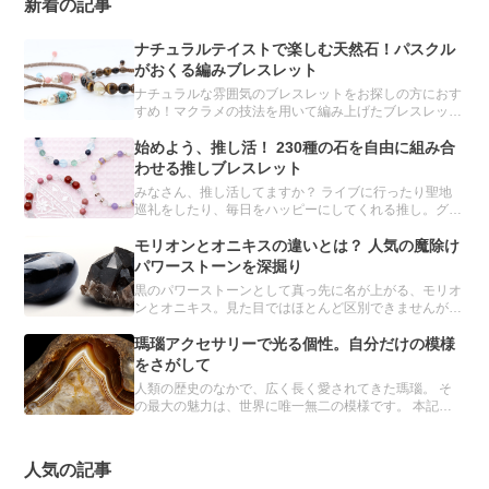
新着の記事
ナチュラルテイストで楽しむ天然石！パスクル
がおくる編みブレスレット
ナチュラルな雰囲気のブレスレットをお探しの方におす
すめ！マクラメの技法を用いて編み上げたブレスレット
をご紹介します。
始めよう、推し活！ 230種の石を自由に組み合
わせる推しブレスレット
みなさん、推し活してますか？ ライブに行ったり聖地
巡礼をしたり、毎日をハッピーにしてくれる推し。グッ
ズ集めもその一環です。 実は、パスクルのオーダーメ
イドでも、推しブレスレットを簡単につくることができ
モリオンとオニキスの違いとは？ 人気の魔除け
るんです。
パワーストーンを深掘り
黒のパワーストーンとして真っ先に名が上がる、モリオ
ンとオニキス。見た目ではほとんど区別できませんが、
異なる鉱物とされています。 どちらも魔除け・厄除け
の力をもつと信じられ、パワーストーンブレスレットに
瑪瑙アクセサリーで光る個性。自分だけの模様
は欠かせない存在です。
をさがして
人類の歴史のなかで、広く長く愛されてきた瑪瑙。 そ
の最大の魅力は、世界に唯一無二の模様です。 本記事
では、瑪瑙の詳細とおすすめのアクセサリーを紹介しま
す。
人気の記事