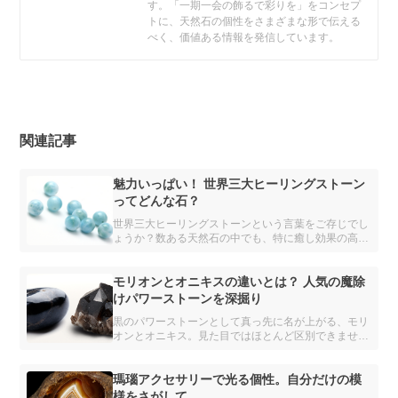
す。「一期一会の飾るで彩りを」をコンセプ
トに、天然石の個性をさまざまな形で伝える
べく、価値ある情報を発信しています。
関連記事
魅力いっぱい！ 世界三大ヒーリングストーン
ってどんな石？
世界三大ヒーリングストーンという言葉をご存じでし
ょうか？数ある天然石の中でも、特に癒し効果の高い
といわれる、3つのパワーストーンをご紹介します。
モリオンとオニキスの違いとは？ 人気の魔除
けパワーストーンを深掘り
黒のパワーストーンとして真っ先に名が上がる、モリ
オンとオニキス。見た目ではほとんど区別できません
が、異なる鉱物とされています。 どちらも魔除け・
厄除けの力をもつと信じられ、パワーストーンブレス
レットには欠かせない存在です。
瑪瑙アクセサリーで光る個性。自分だけの模
様をさがして