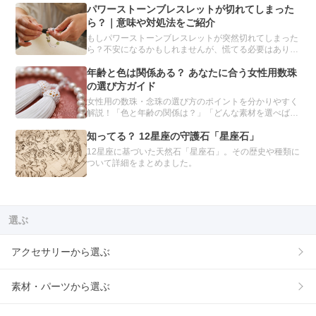
を、目的別にまとめました。「金運を上げたい」と願う
パワーストーンブレスレットが切れてしまった
人は必読です。
ら？｜意味や対処法をご紹介
もしパワーストーンブレスレットが突然切れてしまった
ら？不安になるかもしれませんが、慌てる必要はありま
せん。パワーストーンブレスレットが切れてしまう理由
や、切れたときの対処方法について、分かりやすくご紹
年齢と色は関係ある？ あなたに合う女性用数珠
介します。
の選び方ガイド
女性用の数珠・念珠の選び方のポイントを分かりやすく
解説！「色と年齢の関係は？」「どんな素材を選べばい
いの？」種類や素材別のおすすめを紹介し、あなたにぴ
ったりの数珠を見つけるお手伝いをします。自分だけの
知ってる？ 12星座の守護石「星座石」
数珠をオーダーメイドできるサービスも。
12星座に基づいた天然石「星座石」。その歴史や種類に
ついて詳細をまとめました。
選ぶ
アクセサリーから選ぶ
素材・パーツから選ぶ