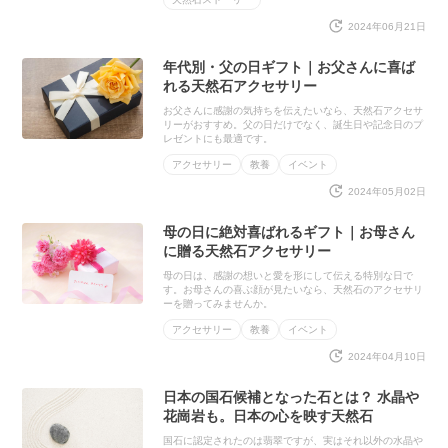
2024年06月21日
年代別・父の日ギフト｜お父さんに喜ば
れる天然石アクセサリー
お父さんに感謝の気持ちを伝えたいなら、天然石アクセサ
リーがおすすめ。父の日だけでなく、誕生日や記念日のプ
レゼントにも最適です。
アクセサリー
教養
イベント
2024年05月02日
母の日に絶対喜ばれるギフト｜お母さん
に贈る天然石アクセサリー
母の日は、感謝の想いと愛を形にして伝える特別な日で
す。お母さんの喜ぶ顔が見たいなら、天然石のアクセサリ
ーを贈ってみませんか。
アクセサリー
教養
イベント
2024年04月10日
日本の国石候補となった石とは？ 水晶や
花崗岩も。日本の心を映す天然石
国石に認定されたのは翡翠ですが、実はそれ以外の水晶や