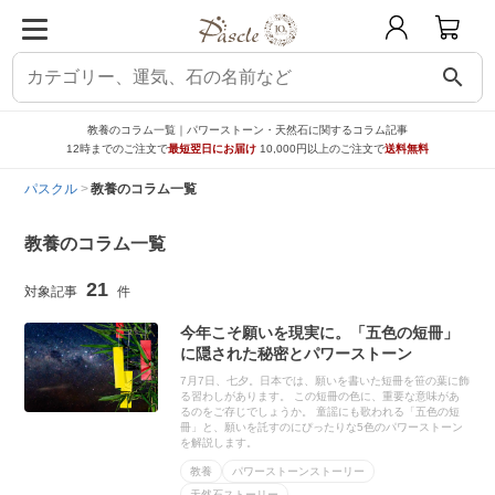
search
教養のコラム一覧｜パワーストーン・天然石に関するコラム記事
12時までのご注文で
最短翌日にお届け
10,000円以上のご注文で
送料無料
パスクル
教養のコラム一覧
教養のコラム一覧
21
今年こそ願いを現実に。「五色の短冊」
に隠された秘密とパワーストーン
7月7日、七夕。日本では、願いを書いた短冊を笹の葉に飾
る習わしがあります。 この短冊の色に、重要な意味があ
るのをご存じでしょうか。 童謡にも歌われる「五色の短
冊」と、願いを託すのにぴったりな5色のパワーストーン
を解説します。
教養
パワーストーンストーリー
天然石ストーリー