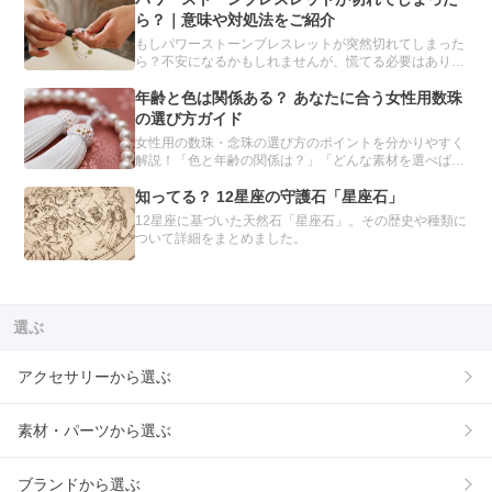
人は必読です。
ら？｜意味や対処法をご紹介
もしパワーストーンブレスレットが突然切れてしまった
ら？不安になるかもしれませんが、慌てる必要はありま
せん。パワーストーンブレスレットが切れてしまう理由
や、切れたときの対処方法について、分かりやすくご紹
年齢と色は関係ある？ あなたに合う女性用数珠
介します。
の選び方ガイド
女性用の数珠・念珠の選び方のポイントを分かりやすく
解説！「色と年齢の関係は？」「どんな素材を選べばい
いの？」種類や素材別のおすすめを紹介し、あなたにぴ
ったりの数珠を見つけるお手伝いをします。自分だけの
知ってる？ 12星座の守護石「星座石」
数珠をオーダーメイドできるサービスも。
12星座に基づいた天然石「星座石」。その歴史や種類に
ついて詳細をまとめました。
選ぶ
アクセサリーから選ぶ
素材・パーツから選ぶ
ブランドから選ぶ