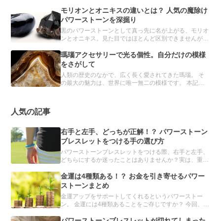
ズ集めもその一環です。 実は、パスクルのオーダーメ
イドでも、推しブレスレットを簡単につくることができ
モリオンとオニキスの違いとは？ 人気の魔除け
るんです。
パワーストーンを深掘り
黒のパワーストーンとして真っ先に名が上がる、モリオ
ンとオニキス。見た目ではほとんど区別できませんが、
異なる鉱物とされています。 どちらも魔除け・厄除け
の力をもつと信じられ、パワーストーンブレスレットに
瑪瑙アクセサリーで光る個性。自分だけの模様
は欠かせない存在です。
をさがして
人類の歴史のなかで、広く長く愛されてきた瑪瑙。 そ
の最大の魅力は、世界に唯一無二の模様です。 本記事
では、瑪瑙の詳細とおすすめのアクセサリーを紹介しま
す。
人気の記事
右手と左手、どっちが正解！？ パワーストーン
ブレスレットをつける手の選び方
パワーストーンブレスレットをつける際、右手と左手、
どちらにするか迷ったことはありませんか？実は、重要
なのは、左右ではなく利き手です。利き手とその反対の
手、それぞれに適したパワーストーンを解説します。
金運は4種類ある！？ お金を引き寄せるパワー
ストーンまとめ
金運アップをサポートしてくれるというパワーストー
ン。 金運には4種類あることをご存じですか？ 今回、誰
もが手に入れたい金運を強化してくれるパワーストーン
を、目的別にまとめました。「金運を上げたい」と願う
パワーストーンブレスレットが切れてしまった