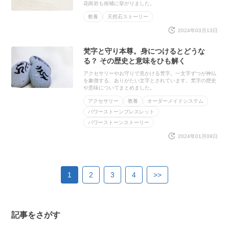
花崗岩も候補に挙がりました。
教養
天然石ストーリー
2024年03月13日
梵字と守り本尊。身につけるとどうな
る？ その歴史と意味をひも解く
アクセサリーやお守りで見かける梵字。一文字ずつが神仏
を象徴する、ありがたい文字とされています。梵字の歴史
や意味についてまとめました。
アクセサリー
教養
オーダーメイドシステム
パワーストーンブレスレット
パワーストーンストーリー
2024年01月09日
1
2
3
4
>>
記事をさがす