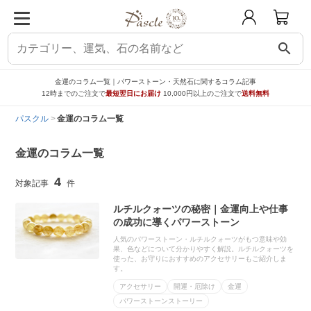
search
金運のコラム一覧｜パワーストーン・天然石に関するコラム記事
12時までのご注文で
最短翌日にお届け
10,000円以上のご注文で
送料無料
パスクル
金運のコラム一覧
金運のコラム一覧
4
ルチルクォーツの秘密｜金運向上や仕事
の成功に導くパワーストーン
人気のパワーストーン・ルチルクォーツがもつ意味や効
果、色などについて分かりやすく解説。ルチルクォーツを
使った、お守りにおすすめのアクセサリーもご紹介しま
す。
アクセサリー
開運・厄除け
金運
パワーストーンストーリー