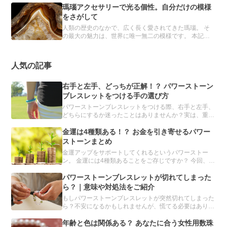
の力をもつと信じられ、パワーストーンブレスレットに
瑪瑙アクセサリーで光る個性。自分だけの模様
は欠かせない存在です。
をさがして
人類の歴史のなかで、広く長く愛されてきた瑪瑙。 そ
の最大の魅力は、世界に唯一無二の模様です。 本記事
では、瑪瑙の詳細とおすすめのアクセサリーを紹介しま
す。
人気の記事
右手と左手、どっちが正解！？ パワーストーン
ブレスレットをつける手の選び方
パワーストーンブレスレットをつける際、右手と左手、
どちらにするか迷ったことはありませんか？実は、重要
なのは、左右ではなく利き手です。利き手とその反対の
手、それぞれに適したパワーストーンを解説します。
金運は4種類ある！？ お金を引き寄せるパワー
ストーンまとめ
金運アップをサポートしてくれるというパワーストー
ン。 金運には4種類あることをご存じですか？ 今回、誰
もが手に入れたい金運を強化してくれるパワーストーン
を、目的別にまとめました。「金運を上げたい」と願う
パワーストーンブレスレットが切れてしまった
人は必読です。
ら？｜意味や対処法をご紹介
もしパワーストーンブレスレットが突然切れてしまった
ら？不安になるかもしれませんが、慌てる必要はありま
せん。パワーストーンブレスレットが切れてしまう理由
や、切れたときの対処方法について、分かりやすくご紹
年齢と色は関係ある？ あなたに合う女性用数珠