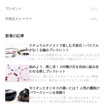
プレゼント
11
天然石ストーリー
49
新着の記事
ナチュラルテイストで楽しむ天然石！パスクル
がおくる編みブレスレット
ナチュラルな雰囲気のブレスレットをお探しの方におす
すめ！マクラメの技法を用いて編み上げたブレスレット
をご紹介します。
始めよう、推し活！ 230種の石を自由に組み合
わせる推しブレスレット
みなさん、推し活してますか？ ライブに行ったり聖地
巡礼をしたり、毎日をハッピーにしてくれる推し。グッ
ズ集めもその一環です。 実は、パスクルのオーダーメ
イドでも、推しブレスレットを簡単につくることができ
モリオンとオニキスの違いとは？ 人気の魔除け
るんです。
パワーストーンを深掘り
黒のパワーストーンとして真っ先に名が上がる、モリオ
ンとオニキス。見た目ではほとんど区別できませんが、
異なる鉱物とされています。 どちらも魔除け・厄除け