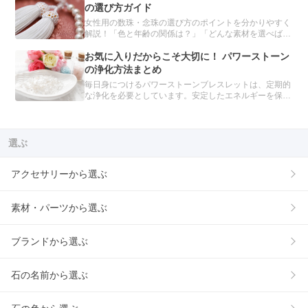
介します。
の選び方ガイド
女性用の数珠・念珠の選び方のポイントを分かりやすく
解説！「色と年齢の関係は？」「どんな素材を選べばい
いの？」種類や素材別のおすすめを紹介し、あなたにぴ
ったりの数珠を見つけるお手伝いをします。自分だけの
お気に入りだからこそ大切に！ パワーストーン
数珠をオーダーメイドできるサービスも。
の浄化方法まとめ
毎日身につけるパワーストーンブレスレットは、定期的
な浄化を必要としています。安定したエネルギーを保つ
といわれる、6つの浄化方法を紹介します。
選ぶ
アクセサリーから選ぶ
素材・パーツから選ぶ
ブランドから選ぶ
石の名前から選ぶ