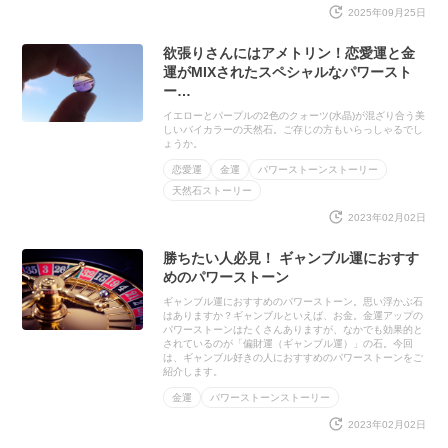
2025年09月25日
欲張りさんにはアメトリン！恋愛運と金
運がMIXされたスペシャルなパワースト
ー…
イエローとパープルの2色のクォーツ(水晶)が混ざり合う美
しいバイカラーの天然石。ご存じの方もいらっしゃるでし
ょうか。
恋愛運
金運
パワーストーンストーリー
天然石ストーリー
2023年02月02日
勝ちたい人必見！ ギャンブル運におすす
めのパワーストーン
ギャンブル運におすすめのパワーストーン。思い浮かぶ石
はありますか？ギャンブルといえば、お金。金運アップの
パワーストーンはたくさんありますが、なかでも効果的と
されているのが「偏財運（ギャンブル運）」の石。今回
は、ギャンブル好きの人におすすめのパワーストーンをご
紹介します。
金運
パワーストーンストーリー
2023年02月02日