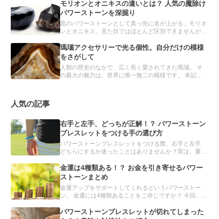
イドでも、推しブレスレットを簡単につくることができ
モリオンとオニキスの違いとは？ 人気の魔除け
るんです。
パワーストーンを深掘り
黒のパワーストーンとして真っ先に名が上がる、モリオ
ンとオニキス。見た目ではほとんど区別できませんが、
異なる鉱物とされています。 どちらも魔除け・厄除け
の力をもつと信じられ、パワーストーンブレスレットに
瑪瑙アクセサリーで光る個性。自分だけの模様
は欠かせない存在です。
をさがして
人類の歴史のなかで、広く長く愛されてきた瑪瑙。 そ
の最大の魅力は、世界に唯一無二の模様です。 本記事
では、瑪瑙の詳細とおすすめのアクセサリーを紹介しま
す。
人気の記事
右手と左手、どっちが正解！？ パワーストーン
ブレスレットをつける手の選び方
パワーストーンブレスレットをつける際、右手と左手、
どちらにするか迷ったことはありませんか？実は、重要
なのは、左右ではなく利き手です。利き手とその反対の
手、それぞれに適したパワーストーンを解説します。
金運は4種類ある！？ お金を引き寄せるパワー
ストーンまとめ
金運アップをサポートしてくれるというパワーストー
ン。 金運には4種類あることをご存じですか？ 今回、誰
もが手に入れたい金運を強化してくれるパワーストーン
を、目的別にまとめました。「金運を上げたい」と願う
パワーストーンブレスレットが切れてしまった