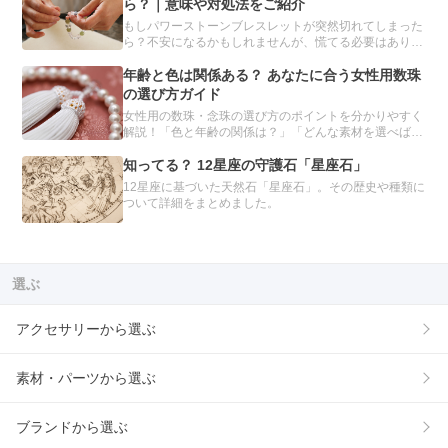
人は必読です。
ら？｜意味や対処法をご紹介
もしパワーストーンブレスレットが突然切れてしまった
ら？不安になるかもしれませんが、慌てる必要はありま
せん。パワーストーンブレスレットが切れてしまう理由
や、切れたときの対処方法について、分かりやすくご紹
年齢と色は関係ある？ あなたに合う女性用数珠
介します。
の選び方ガイド
女性用の数珠・念珠の選び方のポイントを分かりやすく
解説！「色と年齢の関係は？」「どんな素材を選べばい
いの？」種類や素材別のおすすめを紹介し、あなたにぴ
ったりの数珠を見つけるお手伝いをします。自分だけの
知ってる？ 12星座の守護石「星座石」
数珠をオーダーメイドできるサービスも。
12星座に基づいた天然石「星座石」。その歴史や種類に
ついて詳細をまとめました。
選ぶ
アクセサリーから選ぶ
素材・パーツから選ぶ
ブランドから選ぶ