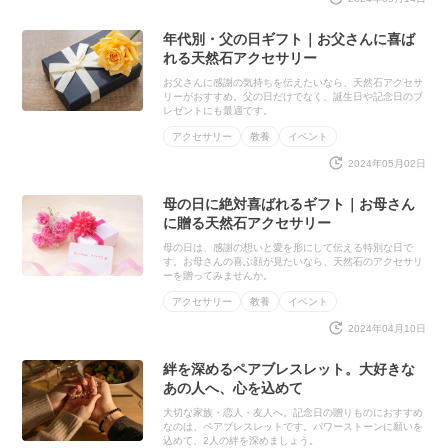
年代別・父の日ギフト｜お父さんに喜ば
れる天然石アクセサリー
お父さんに感謝の気持ちを伝えたいなら、天然石アクセサ
リーがおすすめ。父の日だけでなく、誕生日や記念日のプ
レゼントにも最適です。
アクセサリー
教養
イベント
2024年05月02日
母の日に絶対喜ばれるギフト｜お母さん
に贈る天然石アクセサリー
母の日は、感謝の想いと愛を形にして伝える特別な日で
す。お母さんの喜ぶ顔が見たいなら、天然石のアクセサリ
ーを贈ってみませんか。
アクセサリー
教養
イベント
2024年04月10日
絆を深めるペアブレスレット。大好きな
あの人へ、心を込めて
大切な家族・恋人・友人へ。記念日の贈りものにおすすめ
なのは、ペアブレスレットです。パワーストーンに願いを
込めて、2人の絆を深めましょう。