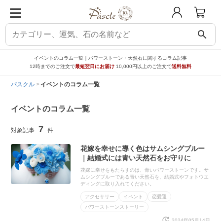
search
イベントのコラム一覧｜パワーストーン・天然石に関するコラム記事
12時までのご注文で
最短翌日にお届け
10,000円以上のご注文で
送料無料
パスクル
イベントのコラム一覧
イベントのコラム一覧
7
花嫁を幸せに導く色はサムシングブルー
｜結婚式には青い天然石をお守りに
花嫁に幸せをもたらすのは、青いパワーストーンです。サ
ムシングブルーである青い天然石を、結婚式やフォトウエ
ディングに取り入れてください。
アクセサリー
イベント
恋愛運
パワーストーンストーリー
2024年05月14日