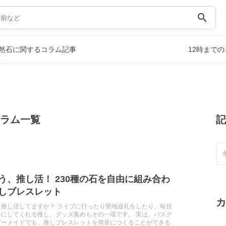
search
然石に関するコラム記事
12時まで
コラム一覧
記
う、推し活！ 230種の石を自由に組み合わ
しブレスレット
カ
、推し活してますか？ ライブに行ったり聖地巡礼をしたり、毎日
ーにしてくれる推し。グッズ集めもその一環です。 実は、パスク
ダーメイドでも、推しブレスレットを簡単につくることができる