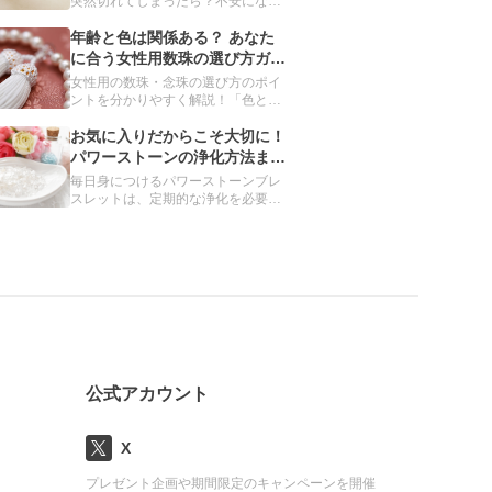
突然切れてしまったら？不安になる
かもしれませんが、慌てる必要はあ
りません。パワーストーンブレスレ
年齢と色は関係ある？ あなた
ットが切れてしまう理由や、切れた
に合う女性用数珠の選び方ガイ
ときの対処方法について、分かりや
ド
女性用の数珠・念珠の選び方のポイ
すくご紹介します。
ントを分かりやすく解説！「色と年
齢の関係は？」「どんな素材を選べ
ばいいの？」種類や素材別のおすす
お気に入りだからこそ大切に！
めを紹介し、あなたにぴったりの数
パワーストーンの浄化方法まと
珠を見つけるお手伝いをします。自
め
毎日身につけるパワーストーンブレ
分だけの数珠をオーダーメイドでき
スレットは、定期的な浄化を必要と
るサービスも。
しています。安定したエネルギーを
保つといわれる、6つの浄化方法を
紹介します。
公式アカウント
X
プレゼント企画や期間限定のキャンペーンを開催