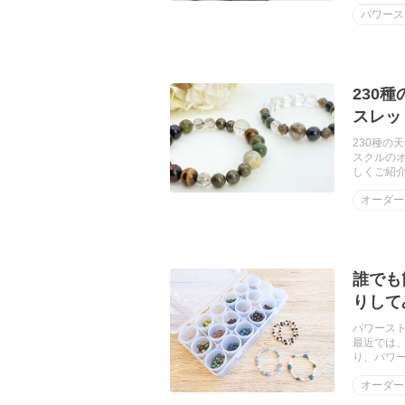
パワース
230
スレッ
230種
スクルの
しくご紹
オーダー
誰でも
りして
パワース
最近では
り、パワ
オーダー