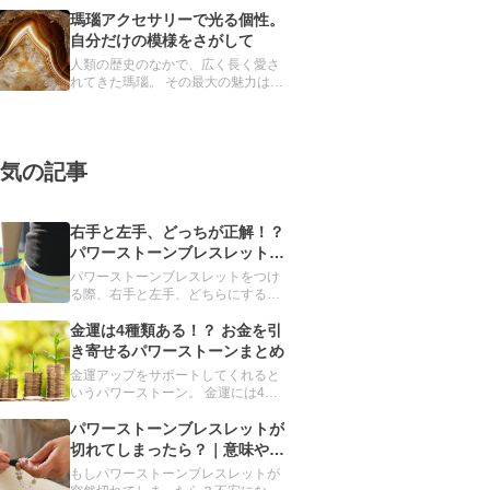
見た目ではほとんど区別できません
が、異なる鉱物とされています。 ど
瑪瑙アクセサリーで光る個性。
ちらも魔除け・厄除けの力をもつと
自分だけの模様をさがして
信じられ、パワーストーンブレスレ
人類の歴史のなかで、広く長く愛さ
ットには欠かせない存在です。
れてきた瑪瑙。 その最大の魅力は、
世界に唯一無二の模様です。 本記事
では、瑪瑙の詳細とおすすめのアク
セサリーを紹介します。
気の記事
右手と左手、どっちが正解！？
パワーストーンブレスレットを
つける手の選び方
パワーストーンブレスレットをつけ
る際、右手と左手、どちらにするか
迷ったことはありませんか？実は、
重要なのは、左右ではなく利き手で
金運は4種類ある！？ お金を引
す。利き手とその反対の手、それぞ
き寄せるパワーストーンまとめ
れに適したパワーストーンを解説し
金運アップをサポートしてくれると
ます。
いうパワーストーン。 金運には4種
類あることをご存じですか？ 今回、
誰もが手に入れたい金運を強化して
パワーストーンブレスレットが
くれるパワーストーンを、目的別に
切れてしまったら？｜意味や対
まとめました。「金運を上げたい」
処法をご紹介
もしパワーストーンブレスレットが
と願う人は必読です。