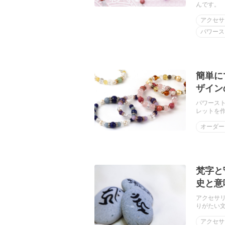
んです。
アクセサ
パワース
簡単に
ザイン
パワース
レットを
オーダー
梵字と
史と意
アクセサ
りがたい
アクセサ