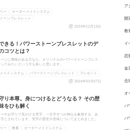
ア
リー
オーダーメイドシステム
開
トーンブレスレット
2024年12月13日
教
できる！パワーストーンブレスレットのデ
イ
のコツとは？
恋
トーンに興味がある方なら、オリジナルのパワーストーンブレス
作ってみたいという方も多いと思います。
金
メイドシステム
パワーストーンブレスレット
プレゼント
念
2024年03月07日
オ
守り本尊。身につけるとどうなる？ その歴
味をひも解く
パ
リーやお守りで見かける梵字。一文字ずつが神仏を象徴する、あ
パ
文字とされています。梵字の歴史や意味についてまとめました。
リー
教養
オーダーメイドシステム