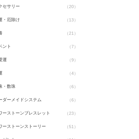
クセサリー
20
運・厄除け
13
養
21
ベント
7
愛運
9
運
4
珠・数珠
6
ーダーメイドシステム
6
ワーストーンブレスレット
23
ワーストーンストーリー
51