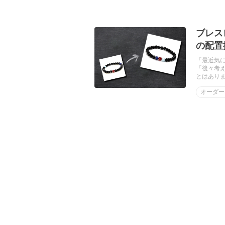
ブレス
の配置
「最近気
「後々考
とはあり
オーダー