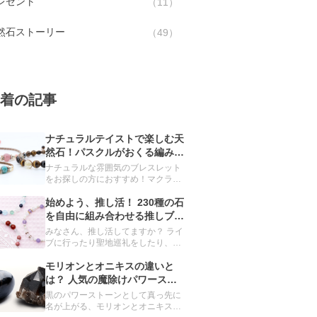
レゼント
11
然石ストーリー
49
着の記事
ナチュラルテイストで楽しむ天
然石！パスクルがおくる編みブ
レスレット
ナチュラルな雰囲気のブレスレット
をお探しの方におすすめ！マクラメ
の技法を用いて編み上げたブレスレ
ットをご紹介します。
始めよう、推し活！ 230種の石
を自由に組み合わせる推しブレ
スレット
みなさん、推し活してますか？ ライ
ブに行ったり聖地巡礼をしたり、毎
日をハッピーにしてくれる推し。グ
ッズ集めもその一環です。 実は、パ
モリオンとオニキスの違いと
スクルのオーダーメイドでも、推し
は？ 人気の魔除けパワースト
ブレスレットを簡単につくることが
ーンを深掘り
黒のパワーストーンとして真っ先に
できるんです。
名が上がる、モリオンとオニキス。