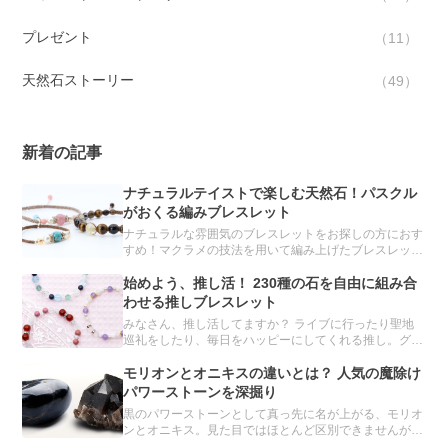
プレゼント
11
天然石ストーリー
49
新着の記事
ナチュラルテイストで楽しむ天然石！パスクル
がおくる編みブレスレット
ナチュラルな雰囲気のブレスレットをお探しの方におす
すめ！マクラメの技法を用いて編み上げたブレスレット
をご紹介します。
始めよう、推し活！ 230種の石を自由に組み合
わせる推しブレスレット
みなさん、推し活してますか？ ライブに行ったり聖地
巡礼をしたり、毎日をハッピーにしてくれる推し。グッ
ズ集めもその一環です。 実は、パスクルのオーダーメ
イドでも、推しブレスレットを簡単につくることができ
モリオンとオニキスの違いとは？ 人気の魔除け
るんです。
パワーストーンを深掘り
黒のパワーストーンとして真っ先に名が上がる、モリオ
ンとオニキス。見た目ではほとんど区別できませんが、
異なる鉱物とされています。 どちらも魔除け・厄除け