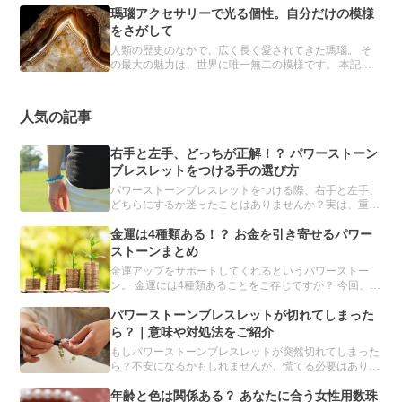
の力をもつと信じられ、パワーストーンブレスレットに
瑪瑙アクセサリーで光る個性。自分だけの模様
は欠かせない存在です。
をさがして
人類の歴史のなかで、広く長く愛されてきた瑪瑙。 そ
の最大の魅力は、世界に唯一無二の模様です。 本記事
では、瑪瑙の詳細とおすすめのアクセサリーを紹介しま
す。
人気の記事
右手と左手、どっちが正解！？ パワーストーン
ブレスレットをつける手の選び方
パワーストーンブレスレットをつける際、右手と左手、
どちらにするか迷ったことはありませんか？実は、重要
なのは、左右ではなく利き手です。利き手とその反対の
手、それぞれに適したパワーストーンを解説します。
金運は4種類ある！？ お金を引き寄せるパワー
ストーンまとめ
金運アップをサポートしてくれるというパワーストー
ン。 金運には4種類あることをご存じですか？ 今回、誰
もが手に入れたい金運を強化してくれるパワーストーン
を、目的別にまとめました。「金運を上げたい」と願う
パワーストーンブレスレットが切れてしまった
人は必読です。
ら？｜意味や対処法をご紹介
もしパワーストーンブレスレットが突然切れてしまった
ら？不安になるかもしれませんが、慌てる必要はありま
せん。パワーストーンブレスレットが切れてしまう理由
や、切れたときの対処方法について、分かりやすくご紹
年齢と色は関係ある？ あなたに合う女性用数珠