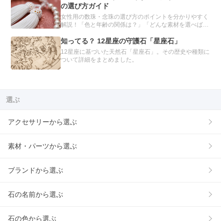
介します。
の選び方ガイド
女性用の数珠・念珠の選び方のポイントを分かりやすく
解説！「色と年齢の関係は？」「どんな素材を選べばい
いの？」種類や素材別のおすすめを紹介し、あなたにぴ
ったりの数珠を見つけるお手伝いをします。自分だけの
知ってる？ 12星座の守護石「星座石」
数珠をオーダーメイドできるサービスも。
12星座に基づいた天然石「星座石」。その歴史や種類に
ついて詳細をまとめました。
選ぶ
アクセサリーから選ぶ
素材・パーツから選ぶ
ブランドから選ぶ
石の名前から選ぶ
石の色から選ぶ