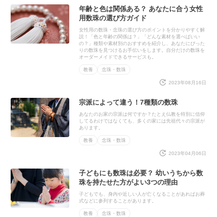
年齢と色は関係ある？ あなたに合う女性
用数珠の選び方ガイド
女性用の数珠・念珠の選び方のポイントを分かりやすく解
説！「色と年齢の関係は？」「どんな素材を選べばいい
の？」種類や素材別のおすすめを紹介し、あなたにぴった
りの数珠を見つけるお手伝いをします。自分だけの数珠を
オーダーメイドできるサービスも。
教養
念珠・数珠
2023年08月16日
宗派によって違う！7種類の数珠
あなたのお家の宗派は何ですか？たとえ仏教を特別に信仰
してるわけではなくても、多くの家には先祖代々の宗派が
あります。
教養
念珠・数珠
2023年04月06日
子どもにも数珠は必要？ 幼いうちから数
珠を持たせた方がよい3つの理由
子どもでも、身内や近しい人が亡くなることがあればお葬
式などに参列することがあります。
教養
念珠・数珠