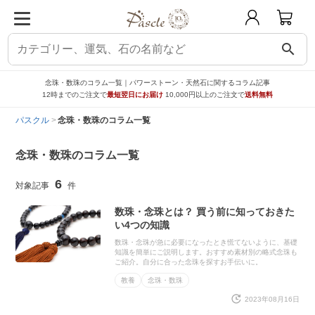
search
念珠・数珠のコラム一覧｜パワーストーン・天然石に関するコラム記事
12時までのご注文で
最短翌日にお届け
10,000円以上のご注文で
送料無料
パスクル
念珠・数珠のコラム一覧
念珠・数珠のコラム一覧
6
数珠・念珠とは？ 買う前に知っておきた
い4つの知識
数珠・念珠が急に必要になったとき慌てないように、基礎
知識を簡単にご説明します。おすすめ素材別の略式念珠も
ご紹介。自分に合った念珠を探すお手伝いに。
教養
念珠・数珠
2023年08月16日