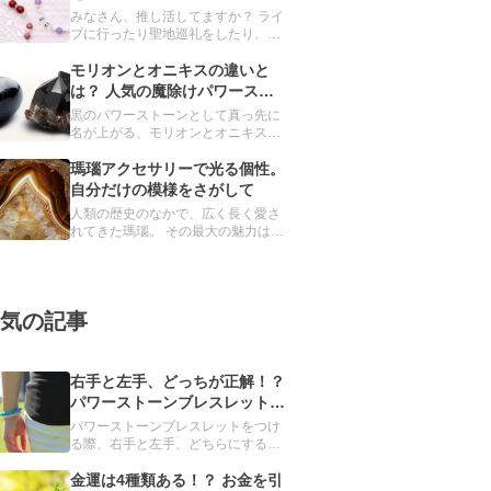
スレット
みなさん、推し活してますか？ ライ
ブに行ったり聖地巡礼をしたり、毎
日をハッピーにしてくれる推し。グ
ッズ集めもその一環です。 実は、パ
モリオンとオニキスの違いと
スクルのオーダーメイドでも、推し
は？ 人気の魔除けパワースト
ブレスレットを簡単につくることが
ーンを深掘り
黒のパワーストーンとして真っ先に
できるんです。
名が上がる、モリオンとオニキス。
見た目ではほとんど区別できません
が、異なる鉱物とされています。 ど
瑪瑙アクセサリーで光る個性。
ちらも魔除け・厄除けの力をもつと
自分だけの模様をさがして
信じられ、パワーストーンブレスレ
人類の歴史のなかで、広く長く愛さ
ットには欠かせない存在です。
れてきた瑪瑙。 その最大の魅力は、
世界に唯一無二の模様です。 本記事
では、瑪瑙の詳細とおすすめのアク
セサリーを紹介します。
気の記事
右手と左手、どっちが正解！？
パワーストーンブレスレットを
つける手の選び方
パワーストーンブレスレットをつけ
る際、右手と左手、どちらにするか
迷ったことはありませんか？実は、
重要なのは、左右ではなく利き手で
金運は4種類ある！？ お金を引