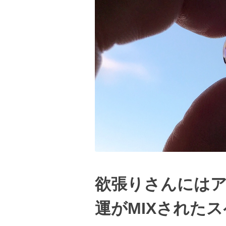
欲張りさんには
運がMIXされた