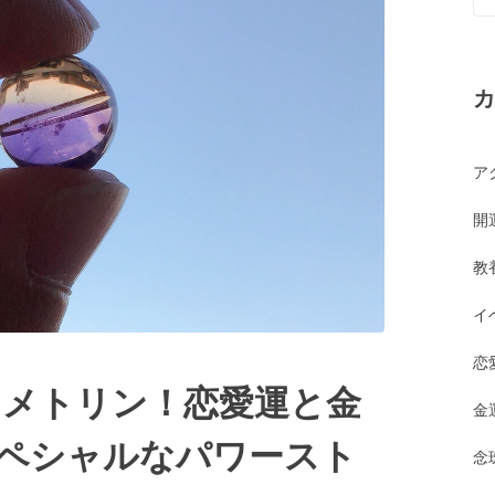
カ
ア
開
教
イ
恋
アメトリン！恋愛運と金
金
スペシャルなパワースト
念