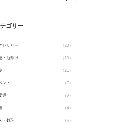
テゴリー
クセサリー
20
運・厄除け
13
養
21
ベント
7
愛運
9
運
4
珠・数珠
6