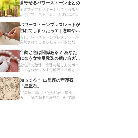
す。利き手とその反対の手、それぞ
き寄せるパワーストーンまとめ
れに適したパワーストーンを解説し
金運アップをサポートしてくれると
ます。
いうパワーストーン。 金運には4種
類あることをご存じですか？ 今回、
誰もが手に入れたい金運を強化して
パワーストーンブレスレットが
くれるパワーストーンを、目的別に
切れてしまったら？｜意味や対
まとめました。「金運を上げたい」
処法をご紹介
もしパワーストーンブレスレットが
と願う人は必読です。
突然切れてしまったら？不安になる
かもしれませんが、慌てる必要はあ
りません。パワーストーンブレスレ
年齢と色は関係ある？ あなた
ットが切れてしまう理由や、切れた
に合う女性用数珠の選び方ガイ
ときの対処方法について、分かりや
ド
女性用の数珠・念珠の選び方のポイ
すくご紹介します。
ントを分かりやすく解説！「色と年
齢の関係は？」「どんな素材を選べ
ばいいの？」種類や素材別のおすす
知ってる？ 12星座の守護石
めを紹介し、あなたにぴったりの数
「星座石」
珠を見つけるお手伝いをします。自
12星座に基づいた天然石「星座
分だけの数珠をオーダーメイドでき
石」。その歴史や種類について詳細
るサービスも。
をまとめました。