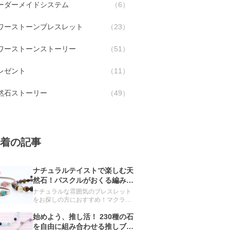
ーダーメイドシステム
6
ワーストーンブレスレット
23
ワーストーンストーリー
51
レゼント
11
然石ストーリー
49
着の記事
ナチュラルテイストで楽しむ天
然石！パスクルがおくる編みブ
レスレット
ナチュラルな雰囲気のブレスレット
をお探しの方におすすめ！マクラメ
の技法を用いて編み上げたブレスレ
ットをご紹介します。
始めよう、推し活！ 230種の石
を自由に組み合わせる推しブレ