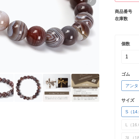
商品番号
在庫数
個数
ゴム
アンタ
サイズ
S（14.
L（16.
3L（18