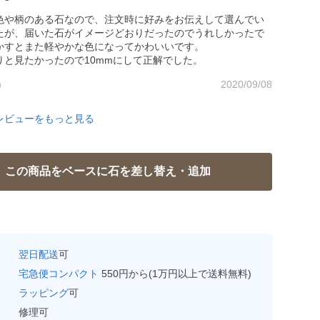
色や柄のある石なので、注文時に好みをお伝えして選んでい
たが、届いた石がイメージどおりだったのでうれしかったで
かすとまた軽やかな色になってかわいいです。
りと見たかったので10mmにして正解でした。
）
2020/09/08
レビューをもっと見る
翌日配送
可
宅急便コンパクト
550円から(1万円以上で送料無料)
ラッピング
可
修理可