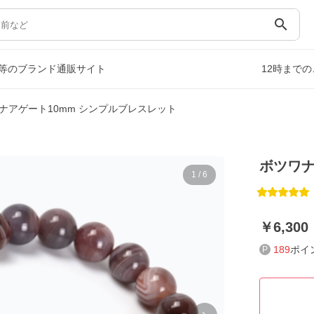
search
等のブランド通販サイト
12時まで
ナアゲート10mm シンプルブレスレット
ボツワナ
1
/
6
6,300
189
ポイ