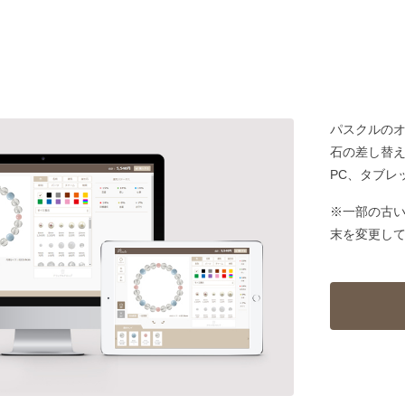
パスクルの
石の差し替
PC、タブレ
※一部の古
末を変更し