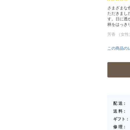
さまざまな
ただきまし
す。日に透
柄をはっき
芳香 （女性
この商品の
配 送：
送 料：
ギフト：
修 理：