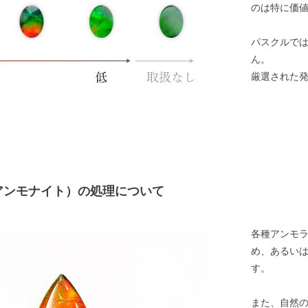
のは特に価
パスクルで
ん。
厳選された
アンモナイト）の処理について
各種アンモ
め、あるい
す。
また、自然