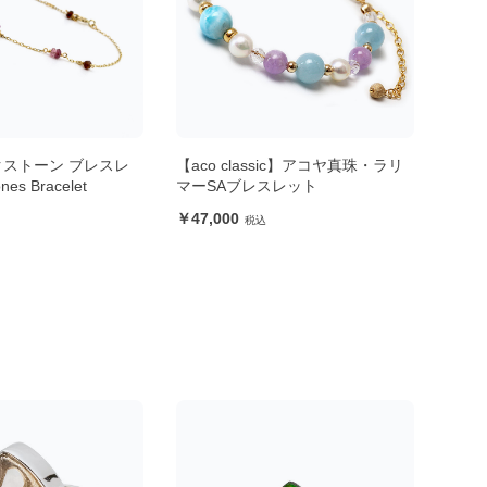
ssic】アコヤ真珠・ラリ
【粒売り/バラ売り】モスアゲート
【標
スレット
8mm
15,
140