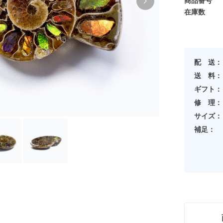
商品番号
在庫数
配 送：
送 料：
ギフト：
修 理：
サイズ：
補足：