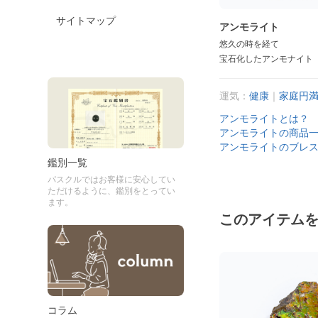
サイトマップ
アンモライト
悠久の時を経て
宝石化したアンモナイト
運気：
健康
｜
家庭円
アンモライトとは？
アンモライトの商品
アンモライトのブレ
鑑別一覧
パスクルではお客様に安心してい
ただけるように、鑑別をとってい
ます。
このアイテム
コラム