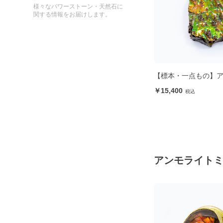
様々なパワーストーン・天然石に
関する情報をお届けします。
ート
【標本・一点もの】アンモライト
10月誕生石 K10PG
ツ・ダイヤモンド ピア
15,400
Quartz Diamond Pierc
62,700
アンモライト