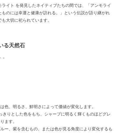
モライト を発見したネイティブたちの間では、「アンモライ
たものには幸運と健康が訪れる。」という伝説が語り継がれ
でも大切に祀られています。
いる天然石
ト
-
トは色、明るさ、鮮明さによって価値が変化します。
っきりとした色をもち、シャープに明るく輝くものほどグレ
なります。
ブルー、紫を含むもの、または色が見る角度により変化するも