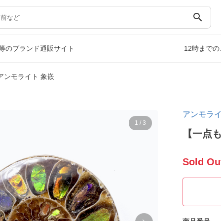
search
等のブランド通販サイト
12時まで
アンモライト 象嵌
アンモラ
1
/
3
【一点も
Sold Ou