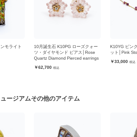
 ローズクォー
K10YG ピンクストーン ブレスレ
【aco cla
ス│Rose
ット│Pink Stones Bracelet
マーSAブレ
ed earrings
33,000
47,000
ミュージアムその他のアイテム