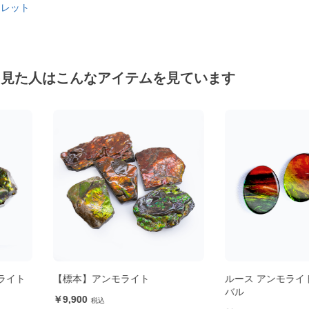
スレット
を見た人はこんなアイテムを見ています
ト
ルース アンモライト8×6mm オー
【標本】アン
バル
13,200