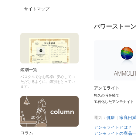
サイトマップ
パワーストー
鑑別一覧
パスクルではお客様に安心してい
ただけるように、鑑別をとってい
ます。
アンモライト
悠久の時を経て
宝石化したアンモナイト
運気：
健康
｜
家庭円
アンモライトとは？
コラム
アンモライトの商品