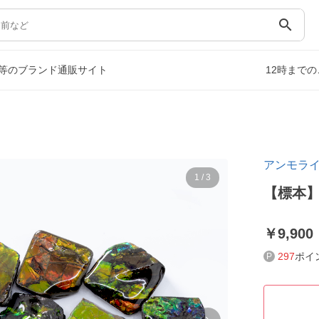
search
等のブランド通販サイト
12時まで
アンモラ
1
/
3
【標本
9,900
297
ポイ