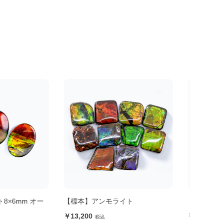
モライト
【標本・一点もの】アンモライト
【標
19,800
13,