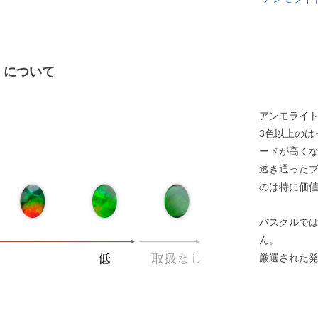
）について
アンモライ
3色以上のは
ードが高く
透き通った
のは特に価
パスクルで
ん。
厳選された