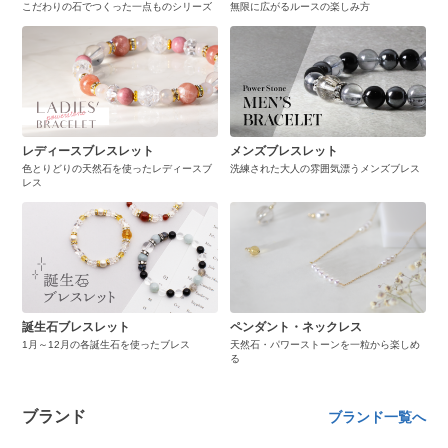
こだわりの石でつくった一点ものシリーズ
無限に広がるルースの楽しみ方
レディースブレスレット
メンズブレスレット
色とりどりの天然石を使ったレディースブ
洗練された大人の雰囲気漂うメンズブレス
レス
誕生石ブレスレット
ペンダント・ネックレス
1月～12月の各誕生石を使ったブレス
天然石・パワーストーンを一粒から楽しめ
る
ブランド
ブランド一覧へ