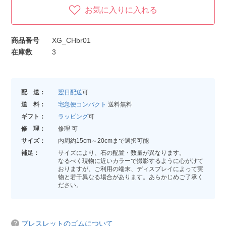
お気に入りに入れる
商品番号
XG_CHbr01
在庫数
3
配 送：
翌日配送
可
送 料：
宅急便コンパクト
送料無料
ギフト：
ラッピング
可
修 理：
修理 可
サイズ：
内周約15cm～20cmまで選択可能
補足：
サイズにより、石の配置・数量が異なります。
なるべく現物に近いカラーで撮影するように心がけて
おりますが、ご利用の端末、ディスプレイによって実
物と若干異なる場合があります。あらかじめご了承く
ださい。
ブレスレットのゴムについて