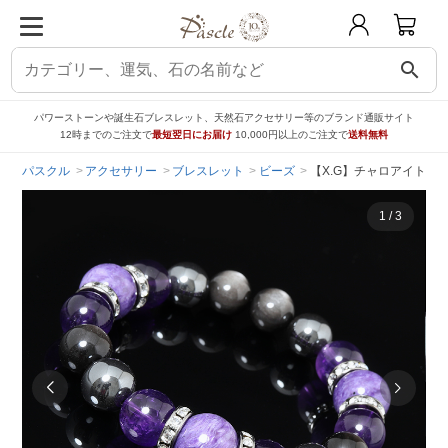
search
パワーストーンや誕生石ブレスレット、天然石アクセサリー等のブランド通販サイト
12時までのご注文で
最短翌日にお届け
10,000円以上のご注文で
送料無料
パスクル
アクセサリー
ブレスレット
ビーズ
【X.G】チャロアイト 
1
/
3