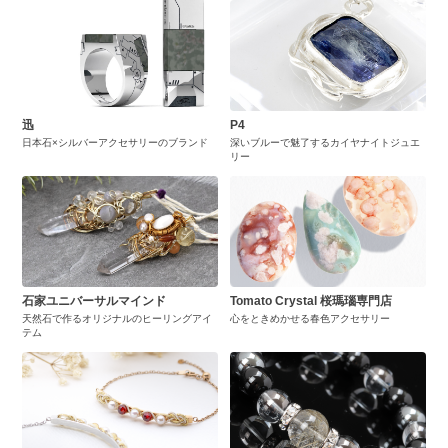
迅
P4
日本石×シルバーアクセサリーのブランド
深いブルーで魅了するカイヤナイトジュエ
リー
石家ユニバーサルマインド
Tomato Crystal 桜瑪瑙専門店
天然石で作るオリジナルのヒーリングアイ
心をときめかせる春色アクセサリー
テム