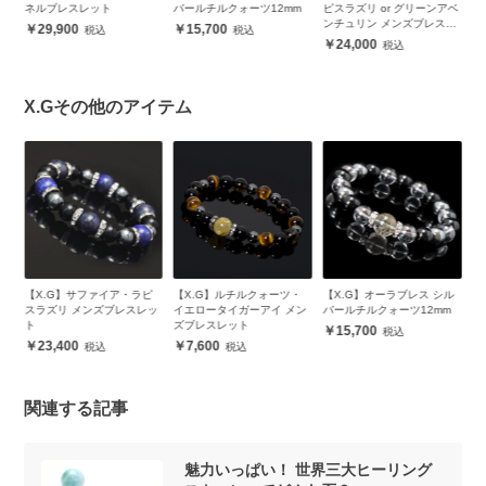
バールチルクォーツ12mm
ピスラズリ or グリーンアベ
ロアイト12mm
ンチュリン メンズブレスレ
15,700
13,900
ット
24,000
X.Gその他のアイテム
・ラピ
【X.G】ルチルクォーツ・
【X.G】オーラブレス シル
【X.G】四神・チャロアイ
レスレッ
イエロータイガーアイ メン
バールチルクォーツ12mm
ト メンズブレスレット
ズブレスレット
15,700
32,000
7,600
関連する記事
魅力いっぱい！ 世界三大ヒーリング