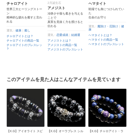
2月誕生石
ヘマタイト
シルバーオブシディア
アメジスト
ン
トー
戦場でも身につけられてい
た
冷静さや落ち着きを与える
物事や自分自身の本質を見
言わ
生命のお守り
ことで
通す
真実を見抜く力を授けると
銀色に光輝くオブシディア
伝わる
運気：
魔除け・厄除け
｜
健
ン
康
運気：
恋愛成就
｜
結婚運
ヘマタイトとは？
運気：
仕事運
｜
魔除け・厄
除け
ヘマタイトの商品一覧
覧
アメジストとは？
ヘマタイトのブレスレット
シルバーオブシディアンと
レッ
アメジストの商品一覧
は？
アメジストのブレスレット
シルバーオブシディアンの
商品一覧
シルバーオブシディアンの
ブレスレット
このアイテムを見た人はこんなアイテムを見ています
 スピ
【X.G】オーラブレス シル
【X.G】チャロアイト・ラ
【X.G】オーラブレス チャ