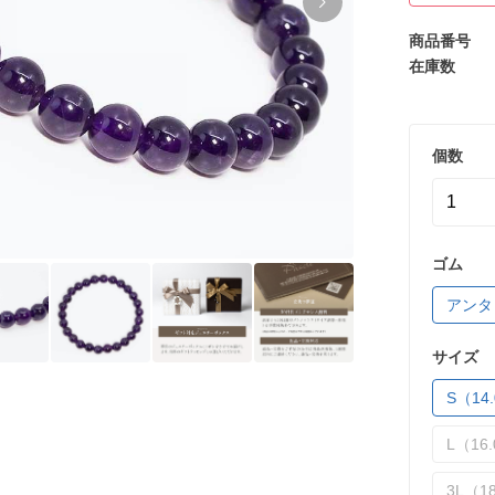
商品番号
在庫数
個数
ゴム
アンタ
サイズ
S（14.
L（16.
3L（18