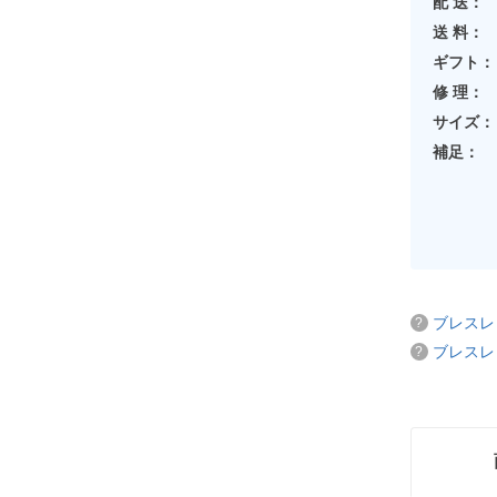
配 送：
送 料：
ギフト：
修 理：
サイズ：
補足：
ブレスレ
ブレスレ