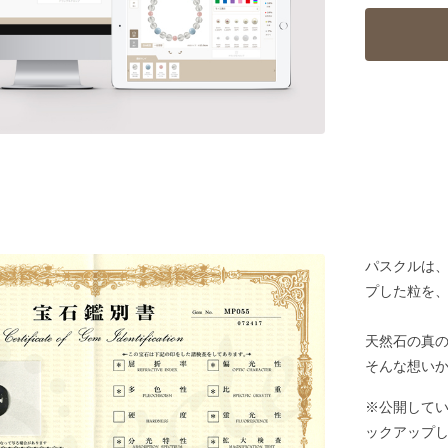
パスクルは
プした粒を
天然石の真
そんな想い
※公開して
ックアップ