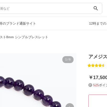
search
等のブランド通販サイト
12時まで
スト8mm シンプルブレスレット
アメジス
1
/
6
17,50
525
ポイ