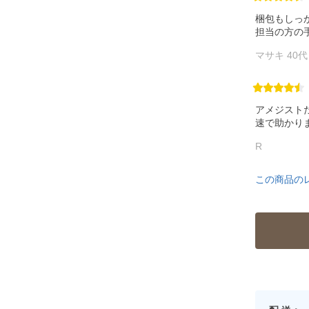
梱包もしっ
担当の方の
マサキ 40
アメジスト
速で助かり
R
この商品の