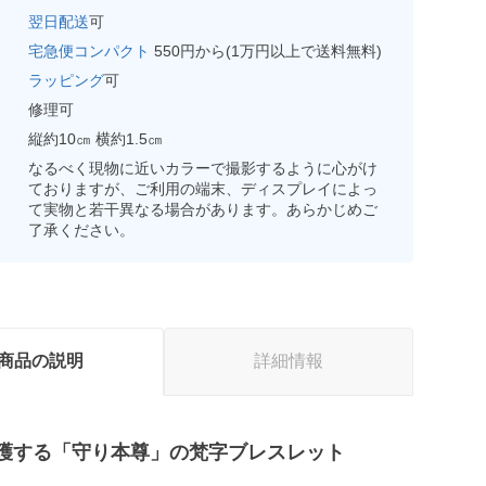
翌日配送
可
宅急便コンパクト
550円から(1万円以上で送料無料)
ラッピング
可
修理可
縦約10㎝ 横約1.5㎝
なるべく現物に近いカラーで撮影するように心がけ
ておりますが、ご利用の端末、ディスプレイによっ
て実物と若干異なる場合があります。あらかじめご
了承ください。
商品の説明
詳細情報
護する「守り本尊」の梵字ブレスレット