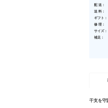
配 送：
送 料：
ギフト：
修 理：
サイズ：
補足：
干支を守