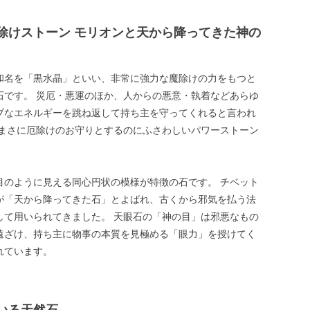
除けストーン モリオンと天から降ってきた神の
和名を「黒水晶」といい、非常に強力な魔除けの力をもつと
石です。 災厄・悪運のほか、人からの悪意・執着などあらゆ
ブなエネルギーを跳ね返して持ち主を守ってくれると言われ
 まさに厄除けのお守りとするのにふさわしいパワーストーン
目のように見える同心円状の模様が特徴の石です。 チベット
が「天から降ってきた石」とよばれ、古くから邪気を払う法
して用いられてきました。 天眼石の「神の目」は邪悪なもの
遠ざけ、持ち主に物事の本質を見極める「眼力」を授けてく
れています。