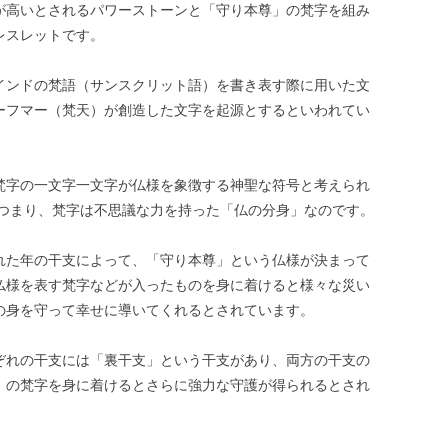
が高いとされるパワーストーンと「守り本尊」の梵字を組み
レスレットです。
インドの梵語（サンスクリット語）を書き表す際に用いた文
ーフマー（梵天）が創造した文字を起源とするといわれてい
梵字の一文字一文字が仏様を象徴する神聖な符号と考えられ
 つまり、梵字は不思議な力を持った「仏の分身」なのです。
れた年の干支によって、「守り本尊」という仏様が決まって
仏様を表す梵字などが入ったものを身に着けると様々な災い
の身を守って幸せに導いてくれるとされています。
ぞれの干支には「裏干支」という干支があり、両方の干支の
」の梵字を身に着けるとさらに強力な守護が得られるとされ