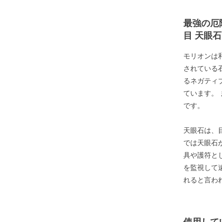
最強の厄
目 天眼石
モリオンは
されている
るネガティ
ています。
です。
天眼石は、
では天眼石
具や護符と
を監視して
れると言わ