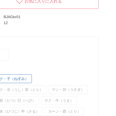
お気に入りに入れる
BJAGbr01
12
ク・子（ねずみ）
ク・丑（うし）寅（とら）
マン・卯（うさぎ）
辰（たつ）巳（へび）
サク・午（うま）
未（ひつじ）申（さる）
カーン・酉（とり）