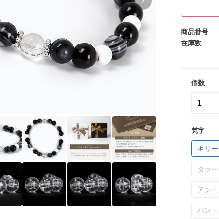
商品番号
在庫数
個数
梵字
キリー
タラー
アン・
バン・