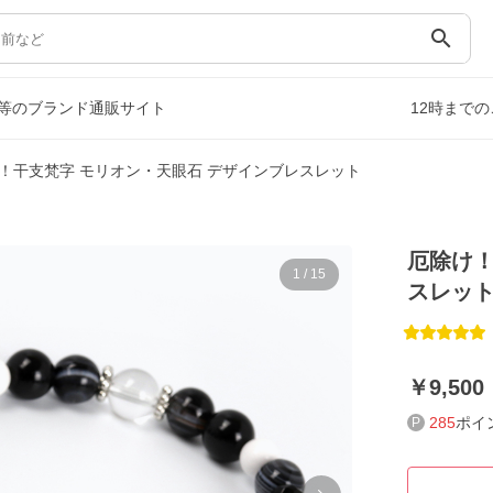
search
等のブランド通販サイト
12時まで
！干支梵字 モリオン・天眼石 デザインブレスレット
厄除け！
1
/
15
スレッ
9,500
285
ポイ