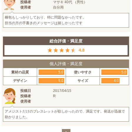
投稿者
マサキ 40代 （男性）
使用者
自分用
梱包もしっかりしており、特に問題なかったです。
担当の方の手書きのメッセージは嬉しかったです
総合評価・満足度
4.8
個人評価・満足度
素材の品質
5.0
使いやすさ
5.0
デザイン
5.0
サイズ
4.0
投稿日
2017/04/15
投稿者
R
使用者
アメジストだけのブレスレットが欲しかったので、満足です。発送が迅速で
助かりました。