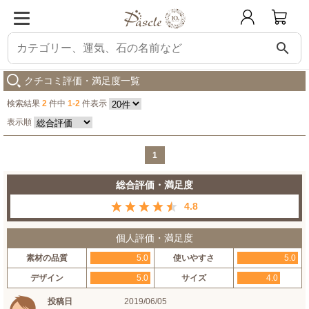
search
パスクル
アメジスト8mm シンプルブレスレット
購入した人の感想
クチコミ評価・満足度一覧
検索結果
2
件中
1-2
件表示
表示順
1
総合評価・満足度
4.8
個人評価・満足度
素材の品質
5.0
使いやすさ
5.0
デザイン
5.0
サイズ
4.0
投稿日
2019/06/05