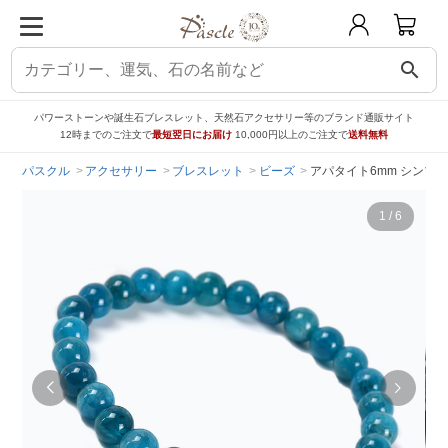
search
パワーストーンや誕生石ブレスレット、天然石アクセサリー等のブランド通販サイト
12時までのご注文で
最短翌日にお届け
10,000円以上のご注文で
送料無料
パスクル
アクセサリー
ブレスレット
ビーズ
アパタイト6mm シンプ
1
/
6