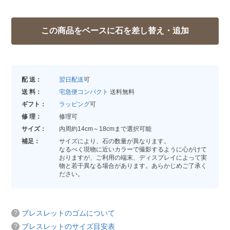
配 送：
翌日配送
可
送 料：
宅急便コンパクト
送料無料
ギフト：
ラッピング
可
修 理：
修理可
サイズ：
内周約14cm～18cmまで選択可能
補足：
サイズにより、石の数量が異なります。
なるべく現物に近いカラーで撮影するように心がけて
おりますが、ご利用の端末、ディスプレイによって実
物と若干異なる場合があります。あらかじめご了承く
ださい。
ブレスレットのゴムについて
ブレスレットのサイズ目安表