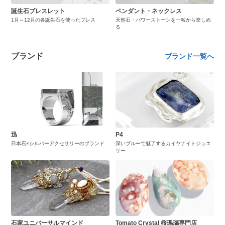
誕生石ブレスレット
ペンダント・ネックレス
1月～12月の各誕生石を使ったブレス
天然石・パワーストーンを一粒から楽しめ
る
ブランド
ブランド一覧へ
迅
P4
日本石×シルバーアクセサリーのブランド
深いブルーで魅了するカイヤナイトジュエ
リー
石家ユニバーサルマインド
Tomato Crystal 桜瑪瑙専門店