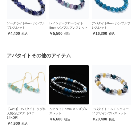
ラ
ソーダライト6mm シンプル
レインボーフローライト
アパタイト8mm シンプルブ
ブ
スレ
ブレスレット
8mm シンプルブレスレット
レスレット
ン
4,400
5,500
16,300
アパタイトその他のアイテム
【winQ】アパタイト さざれ
ヘマタイト6mm メンズブレ
アパタイト・ルチルクォー
翡
ン
天然石ピアス（ペア・
スレット
ツ デザインブレスレット
ブ
14KGF）
6,600
20,400
4,900