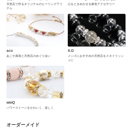
天然石で作るオリジナルのヒーリングアイ
心をときめかせる春色アクセサリー
テム
aco
X.G
あこや真珠と天然石のめぐり会い
メンズにおすすめの天然石をスタイリッシ
ュに
winQ
パワーストーンをかわいく、楽しく
オーダーメイド