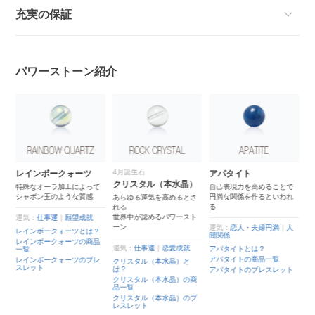
充実の保証
パワーストーン紹介
4月誕生石
レインボークォーツ
アパタイト
クリスタル（本水晶）
特殊なオーラ加工によって
自己表現力を高めることで
シャボン玉のような質感
円満な関係を作るといわれ
あらゆる運気を高めるとさ
る
れる
世界中が認めるパワースト
運気：
仕事運
｜
願望成就
ーン
運気：
恋人・夫婦円満
｜
人
レインボークォーツとは？
間関係
覧
レインボークォーツの商品
運気：
仕事運
｜
恋愛成就
アパタイトとは？
一覧
レ
アパタイトの商品一覧
レインボークォーツのブレ
クリスタル（本水晶）と
スレット
は？
アパタイトのブレスレット
クリスタル（本水晶）の商
品一覧
クリスタル（本水晶）のブ
レスレット