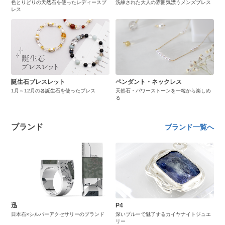
色とりどりの天然石を使ったレディースブ
洗練された大人の雰囲気漂うメンズブレス
レス
誕生石ブレスレット
ペンダント・ネックレス
1月～12月の各誕生石を使ったブレス
天然石・パワーストーンを一粒から楽しめ
る
ブランド
ブランド一覧へ
迅
P4
日本石×シルバーアクセサリーのブランド
深いブルーで魅了するカイヤナイトジュエ
リー