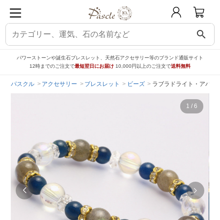
search
パワーストーンや誕生石ブレスレット、天然石アクセサリー等のブランド通販サイト
12時までのご注文で
最短翌日にお届け
10,000円以上のご注文で
送料無料
パスクル
アクセサリー
ブレスレット
ビーズ
ラブラドライト・アパタ
1
/
6