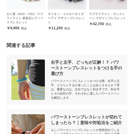
ブ
かに座（6/22～7/22）ラブ
モリオン・イエロータイガ
ラブラドライト・サンスト
ラ
ブ
ラドライト 星座石レディー
ーアイ デザインブレスレッ
ーン デザインブレスレット
ナ
スブレスレット
ト
ト
42,700
9,900
11,200
関連する記事
右手と左手、どっちが正解！？ パワ
ーストーンブレスレットをつける手の
選び方
パワーストーンブレスレットをつける際、右手と左
手、どちらにするか迷ったことはありませんか？実
は、重要なのは、左右ではなく利き手です。利き手
とその反対の手、それぞれに適したパワーストーン
を解説します。
パワーストーンブレスレットが切れて
しまったら？｜意味や対処法をご紹介
もしパワーストーンブレスレットが突然切れてしま