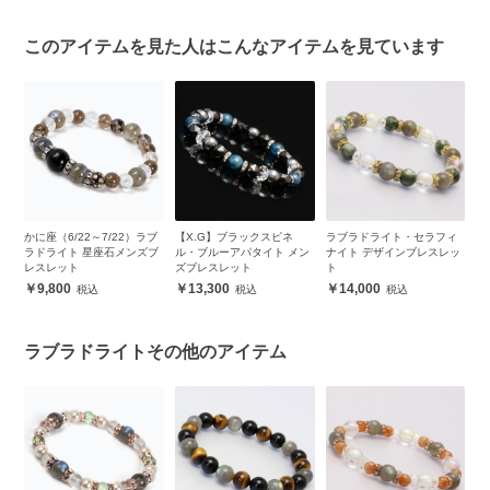
このアイテムを見た人はこんなアイテムを見ています
ン
かに座（6/22～7/22）ラブ
【X.G】ブラックスピネ
ラブラドライト・セラフィ
ラ
ラドライト 星座石メンズブ
ル・ブルーアパタイト メン
ナイト デザインブレスレッ
ピ
レスレット
ズブレスレット
ト
ッ
9,800
13,300
14,000
ラブラドライトその他のアイテム