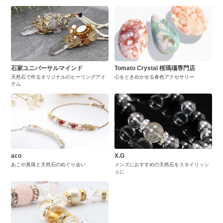
石家ユニバーサルマインド
Tomato Crystal 桜瑪瑙専門店
天然石で作るオリジナルのヒーリングアイ
心をときめかせる春色アクセサリー
テム
aco
X.G
あこや真珠と天然石のめぐり会い
メンズにおすすめの天然石をスタイリッシ
ュに