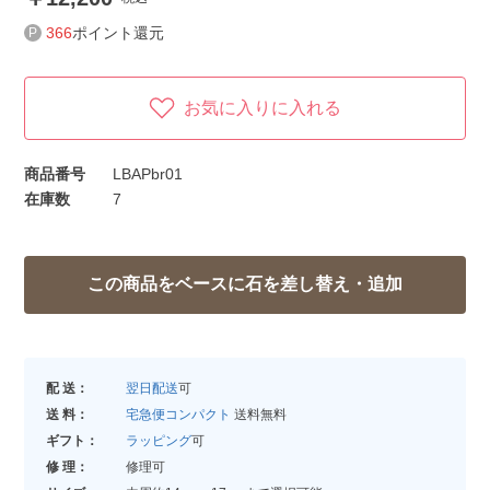
366
ポイント還元
お気に入りに入れる
商品番号
LBAPbr01
在庫数
7
配 送：
翌日配送
可
送 料：
宅急便コンパクト
送料無料
ギフト：
ラッピング
可
修 理：
修理可