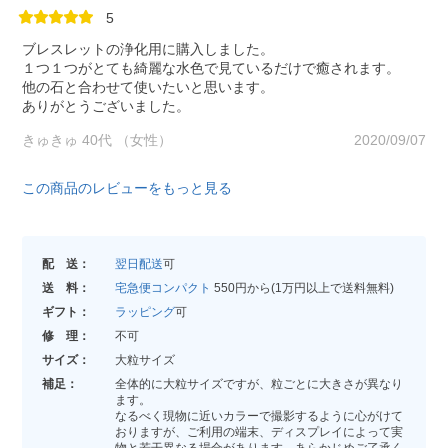
5
ブレスレットの浄化用に購入しました。
１つ１つがとても綺麗な水色で見ているだけで癒されます。
他の石と合わせて使いたいと思います。
ありがとうございました。
きゅきゅ 40代 （女性）
2020/09/07
この商品のレビューをもっと見る
配 送：
翌日配送
可
送 料：
宅急便コンパクト
550円から(1万円以上で送料無料)
ギフト：
ラッピング
可
修 理：
不可
サイズ：
大粒サイズ
補足：
全体的に大粒サイズですが、粒ごとに大きさが異なり
ます。
なるべく現物に近いカラーで撮影するように心がけて
おりますが、ご利用の端末、ディスプレイによって実