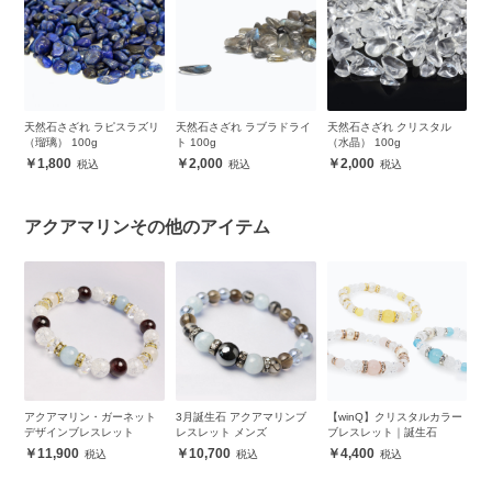
ー
天然石さざれ ラピスラズリ
天然石さざれ ラブラドライ
天然石さざれ クリスタル
天
（瑠璃） 100g
ト 100g
（水晶） 100g
（
1,800
2,000
2,000
アクアマリンその他のアイテム
ヘマ
アクアマリン・ガーネット
3月誕生石 アクアマリンブ
【winQ】クリスタルカラー
【
ス
デザインブレスレット
レスレット メンズ
ブレスレット｜誕生石
イ
11,900
10,700
4,400