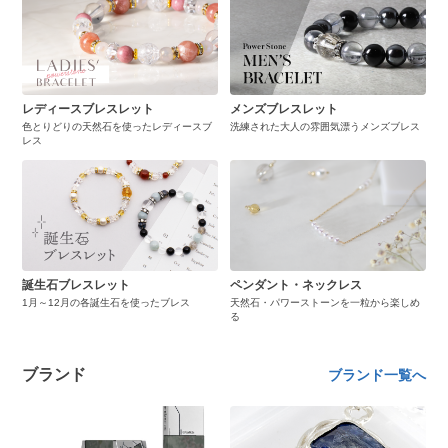
レディースブレスレット
メンズブレスレット
色とりどりの天然石を使ったレディースブ
洗練された大人の雰囲気漂うメンズブレス
レス
誕生石ブレスレット
ペンダント・ネックレス
1月～12月の各誕生石を使ったブレス
天然石・パワーストーンを一粒から楽しめ
る
ブランド
ブランド一覧へ