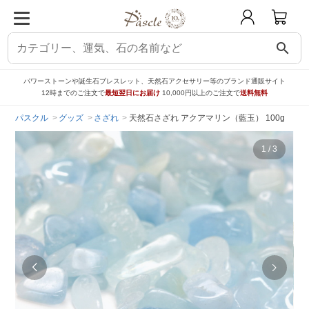
search
パワーストーンや誕生石ブレスレット、天然石アクセサリー等のブランド通販サイト
12時までのご注文で
最短翌日にお届け
10,000円以上のご注文で
送料無料
パスクル
グッズ
さざれ
天然石さざれ アクアマリン（藍玉） 100g
1
/
3