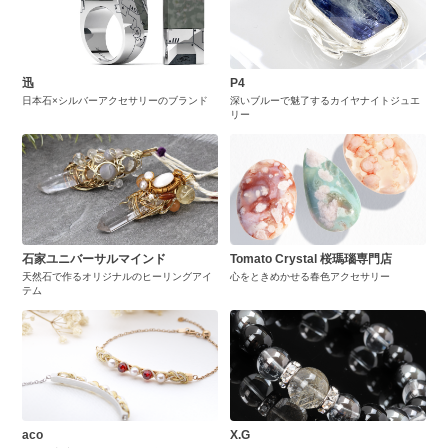
迅
P4
日本石×シルバーアクセサリーのブランド
深いブルーで魅了するカイヤナイトジュエ
リー
石家ユニバーサルマインド
Tomato Crystal 桜瑪瑙専門店
天然石で作るオリジナルのヒーリングアイ
心をときめかせる春色アクセサリー
テム
aco
X.G