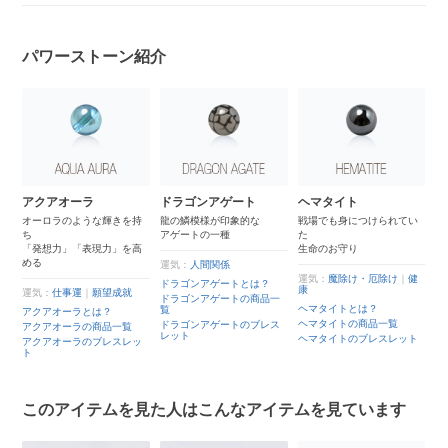
パワーストーン紹介
3
アクアオーラ
ドラゴンアゲート
ヘマタイト
ア
む
オーロラのような輝きを持
龍の鱗模様が印象的な
戦場でも身につけられてい
ち
アゲートの一種
た
「
「発想力」「表現力」を高
生命のお守り
言
める
海
仕
運気：
人間関係
運気：
魔除け・厄除け
｜
健
ドラゴンアゲートとは？
康
運気：
仕事運
｜
願望成就
運
？
ドラゴンアゲートの商品一
ヘマタイトとは？
品
覧
アクアオーラとは？
ア
ヘマタイトの商品一覧
ドラゴンアゲートのブレス
アクアオーラの商品一覧
ア
レ
レット
ヘマタイトのブレスレット
アクアオーラのブレスレッ
ア
ト
ト
このアイテムを見た人はこんなアイテムを見ています