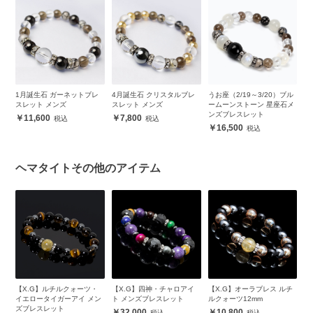
レ
1月誕生石 ガーネットブレ
4月誕生石 クリスタルブレ
うお座（2/19～3/20）ブル
お
スレット メンズ
スレット メンズ
ームーンストーン 星座石メ
ブ
ンズブレスレット
ン
11,600
7,800
16,500
ヘマタイトその他のアイテム
ピ
【X.G】ルチルクォーツ・
【X.G】四神・チャロアイ
【X.G】オーラブレス ルチ
【
ッ
イエロータイガーアイ メン
ト メンズブレスレット
ルクォーツ12mm
レ
ズブレスレット
32,000
10,800