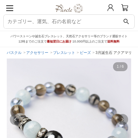
search
パワーストーンや誕生石ブレスレット、天然石アクセサリー等のブランド通販サイト
12時までのご注文で
最短翌日にお届け
10,000円以上のご注文で
送料無料
パスクル
アクセサリー
ブレスレット
ビーズ
3月誕生石 アクアマリン
1
/
6