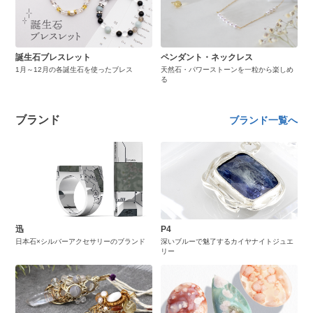
誕生石ブレスレット
ペンダント・ネックレス
1月～12月の各誕生石を使ったブレス
天然石・パワーストーンを一粒から楽しめ
る
ブランド
ブランド一覧へ
迅
P4
日本石×シルバーアクセサリーのブランド
深いブルーで魅了するカイヤナイトジュエ
リー