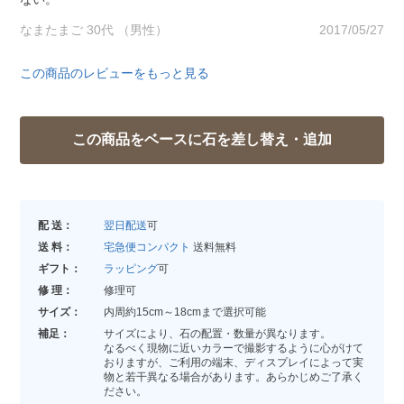
なまたまご 30代 （男性）
2017/05/27
この商品のレビューをもっと見る
配 送：
翌日配送
可
送 料：
宅急便コンパクト
送料無料
ギフト：
ラッピング
可
修 理：
修理可
サイズ：
内周約15cm～18cmまで選択可能
補足：
サイズにより、石の配置・数量が異なります。
なるべく現物に近いカラーで撮影するように心がけて
おりますが、ご利用の端末、ディスプレイによって実
物と若干異なる場合があります。あらかじめご了承く
ださい。