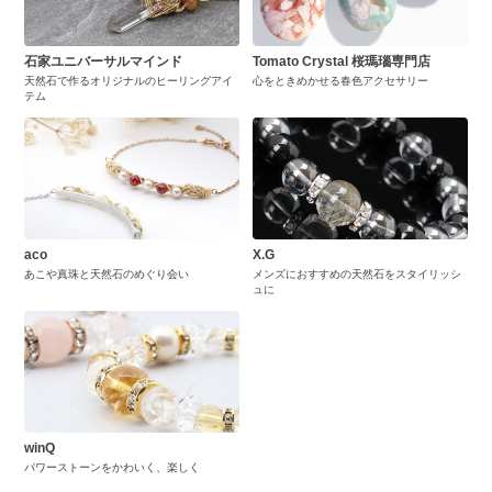
石家ユニバーサルマインド
Tomato Crystal 桜瑪瑙専門店
天然石で作るオリジナルのヒーリングアイ
心をときめかせる春色アクセサリー
テム
aco
X.G
あこや真珠と天然石のめぐり会い
メンズにおすすめの天然石をスタイリッシ
ュに
winQ
パワーストーンをかわいく、楽しく