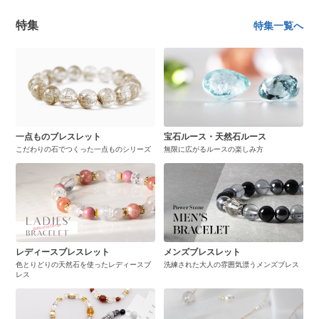
特集
特集一覧へ
一点ものブレスレット
宝石ルース・天然石ルース
こだわりの石でつくった一点ものシリーズ
無限に広がるルースの楽しみ方
レディースブレスレット
メンズブレスレット
色とりどりの天然石を使ったレディースブ
洗練された大人の雰囲気漂うメンズブレス
レス