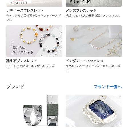
レディースブレスレット
メンズブレスレット
色とりどりの天然石を使ったレディースブ
洗練された大人の雰囲気漂うメンズブレス
レス
誕生石ブレスレット
ペンダント・ネックレス
1月～12月の各誕生石を使ったブレス
天然石・パワーストーンを一粒から楽しめ
る
ブランド
ブランド一覧へ