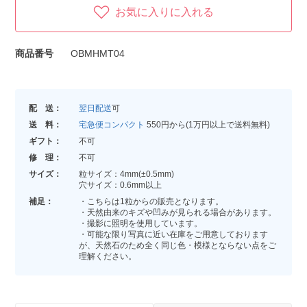
お気に入りに入れる
商品番号
OBMHMT04
配 送：
翌日配送
可
送 料：
宅急便コンパクト
550円から(1万円以上で送料無料)
ギフト：
不可
修 理：
不可
サイズ：
粒サイズ：4mm(±0.5mm)
穴サイズ：0.6mm以上
補足：
・こちらは1粒からの販売となります。
・天然由来のキズや凹みが見られる場合があります。
・撮影に照明を使用しています。
・可能な限り写真に近い在庫をご用意しております
が、天然石のため全く同じ色・模様とならない点をご
理解ください。