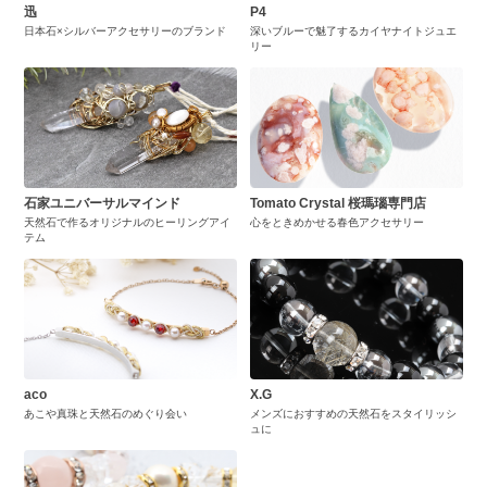
迅
P4
日本石×シルバーアクセサリーのブランド
深いブルーで魅了するカイヤナイトジュエ
リー
石家ユニバーサルマインド
Tomato Crystal 桜瑪瑙専門店
天然石で作るオリジナルのヒーリングアイ
心をときめかせる春色アクセサリー
テム
aco
X.G
あこや真珠と天然石のめぐり会い
メンズにおすすめの天然石をスタイリッシ
ュに