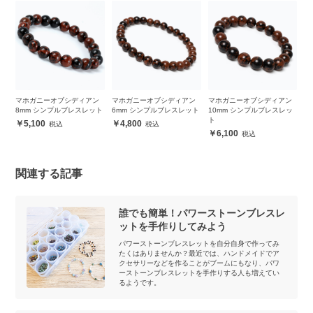
シデ
マホガニーオブシディアン
マホガニーオブシディアン
マホガニーオブシディアン
【
8mm シンプルブレスレット
6mm シンプルブレスレット
10mm シンプルブレスレッ
ニ
ト
5,100
4,800
6,100
関連する記事
誰でも簡単！パワーストーンブレスレ
ットを手作りしてみよう
パワーストーンブレスレットを自分自身で作ってみ
たくはありませんか？最近では、ハンドメイドでア
クセサリーなどを作ることがブームにもなり、パワ
ーストーンブレスレットを手作りする人も増えてい
るようです。