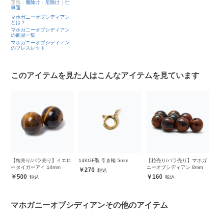
運気：
魔除け・厄除け
｜
仕
事運
マホガニーオブシディアン
とは？
マホガニーオブシディアン
の商品一覧
マホガニーオブシディアン
のブレスレット
このアイテムを見た人はこんなアイテムを見ています
ー
【粒売り/バラ売り】イエロ
14KGF製 引き輪 5mm
【粒売り/バラ売り】マホガ
【
ータイガーアイ 14mm
ニーオブシディアン 8mm
ン
270
500
160
マホガニーオブシディアンその他のアイテム