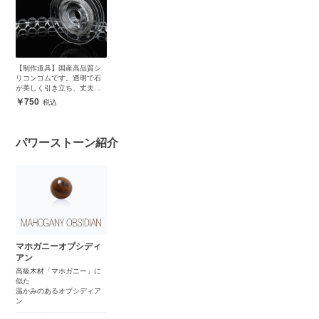
【制作道具】国産高品質シ
リコンゴムです。透明で石
が美しく引き立ち、丈夫で
安心
750
パワーストーン紹介
マホガニーオブシディ
アン
高級木材「マホガニー」に
似た
温かみのあるオブシディア
ン