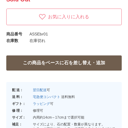
お気に入りに入れる
商品番号
ASSEbr01
在庫数
在庫切れ
配 送：
翌日配送
可
送 料：
宅急便コンパクト
送料無料
ギフト：
ラッピング
可
修 理：
修理可
サイズ：
内周約14cm～17cmまで選択可能
補足：
サイズにより、石の配置・数量が異なります。