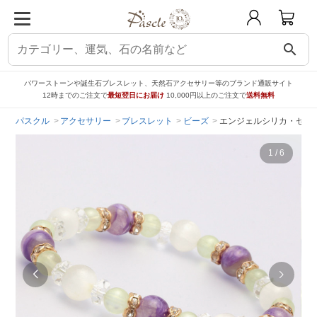
search
パワーストーンや誕生石ブレスレット、天然石アクセサリー等のブランド通販サイト
12時までのご注文で
最短翌日にお届け
10,000円以上のご注文で
送料無料
パスクル
アクセサリー
ブレスレット
ビーズ
エンジェルシリカ・セレ
1
/
6