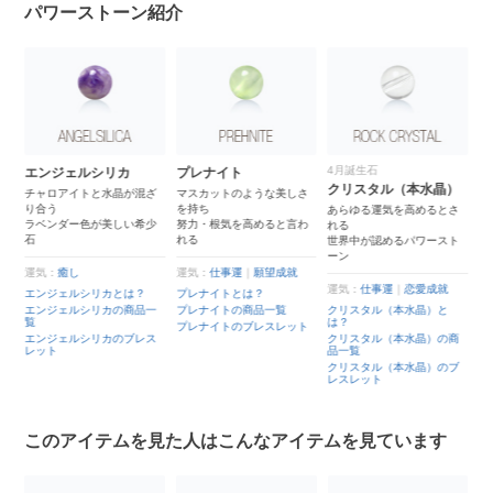
パワーストーン紹介
4月誕生石
エンジェルシリカ
プレナイト
クリスタル（本水晶）
チャロアイトと水晶が混ざ
マスカットのような美しさ
然
り合う
を持ち
あらゆる運気を高めるとさ
ラベンダー色が美しい希少
努力・根気を高めると言わ
れる
石
れる
世界中が認めるパワースト
ーン
運気：
癒し
運気：
仕事運
｜
願望成就
運気：
仕事運
｜
恋愛成就
エンジェルシリカとは？
プレナイトとは？
エンジェルシリカの商品一
プレナイトの商品一覧
クリスタル（本水晶）と
ト
覧
は？
プレナイトのブレスレット
エンジェルシリカのブレス
クリスタル（本水晶）の商
レット
品一覧
クリスタル（本水晶）のブ
レスレット
このアイテムを見た人はこんなアイテムを見ています