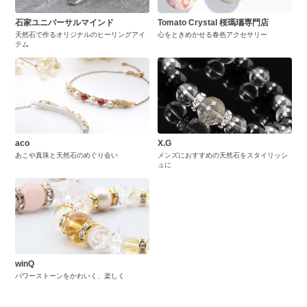
石家ユニバーサルマインド
Tomato Crystal 桜瑪瑙専門店
天然石で作るオリジナルのヒーリングアイ
心をときめかせる春色アクセサリー
テム
aco
X.G
あこや真珠と天然石のめぐり会い
メンズにおすすめの天然石をスタイリッシ
ュに
winQ
パワーストーンをかわいく、楽しく