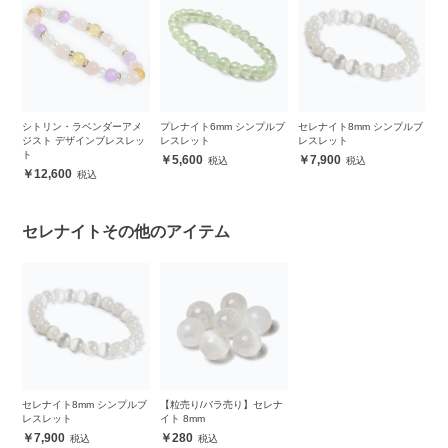
ナ
シトリン・ラベンダーアメ
プレナイト6mm シンプルブ
セレナイト8mm シンプルブ
2
ジスト デザインブレスレッ
レスレット
レスレット
ジ
ト
ー
5,600
7,900
12,600
セレナイトその他のアイテム
セレナイト8mm シンプルブ
【粒売り/バラ売り】セレナ
レスレット
イト 8mm
7,900
280