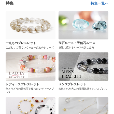
特集
特集一覧へ
一点ものブレスレット
宝石ルース・天然石ルース
こだわりの石でつくった一点ものシリーズ
無限に広がるルースの楽しみ方
レディースブレスレット
メンズブレスレット
色とりどりの天然石を使ったレディースブ
洗練された大人の雰囲気漂うメンズブレス
レス