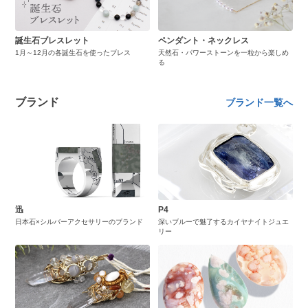
誕生石ブレスレット
ペンダント・ネックレス
1月～12月の各誕生石を使ったブレス
天然石・パワーストーンを一粒から楽しめ
る
ブランド
ブランド一覧へ
迅
P4
日本石×シルバーアクセサリーのブランド
深いブルーで魅了するカイヤナイトジュエ
リー