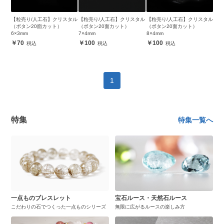
【粒売り/人工石】クリスタル
【粒売り/人工石】クリスタル
【粒売り/人工石】クリスタル
（ボタン20面カット）
（ボタン20面カット）
（ボタン20面カット）
6×3mm
7×4mm
8×4mm
70
100
100
1
特集
特集一覧へ
一点ものブレスレット
宝石ルース・天然石ルース
こだわりの石でつくった一点ものシリーズ
無限に広がるルースの楽しみ方