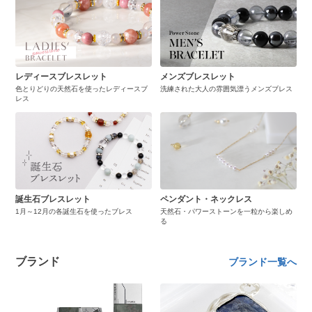
レディースブレスレット
メンズブレスレット
色とりどりの天然石を使ったレディースブ
洗練された大人の雰囲気漂うメンズブレス
レス
誕生石ブレスレット
ペンダント・ネックレス
1月～12月の各誕生石を使ったブレス
天然石・パワーストーンを一粒から楽しめ
る
ブランド
ブランド一覧へ