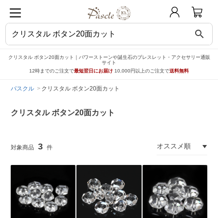
search
クリスタル ボタン20面カット｜パワーストーンや誕生石のブレスレット・アクセサリー通販
サイト
12時までのご注文で
最短翌日にお届け
10,000円以上のご注文で
送料無料
パスクル
クリスタル ボタン20面カット
クリスタル ボタン20面カット
3