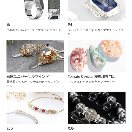
迅
P4
日本石×シルバーアクセサリーのブランド
深いブルーで魅了するカイヤナイトジュエ
リー
石家ユニバーサルマインド
Tomato Crystal 桜瑪瑙専門店
天然石で作るオリジナルのヒーリングアイ
心をときめかせる春色アクセサリー
テム
aco
X.G