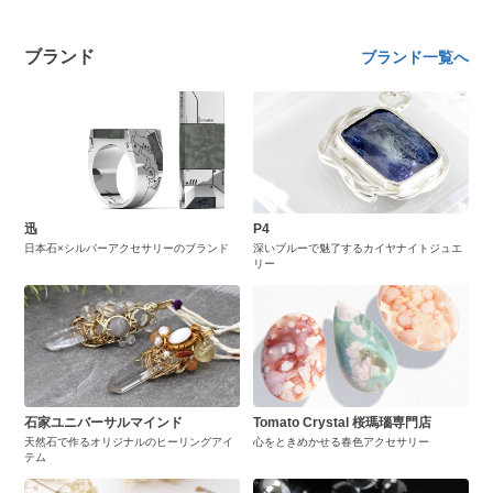
ブランド
ブランド一覧へ
迅
P4
日本石×シルバーアクセサリーのブランド
深いブルーで魅了するカイヤナイトジュエ
リー
石家ユニバーサルマインド
Tomato Crystal 桜瑪瑙専門店
天然石で作るオリジナルのヒーリングアイ
心をときめかせる春色アクセサリー
テム