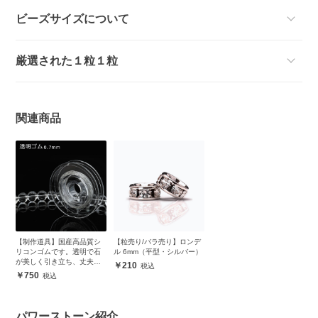
ビーズサイズについて
厳選された１粒１粒
関連商品
【制作道具】国産高品質シ
【粒売り/バラ売り】ロンデ
リコンゴムです。透明で石
ル 6mm（平型・シルバー）
が美しく引き立ち、丈夫で
210
安心
750
パワーストーン紹介