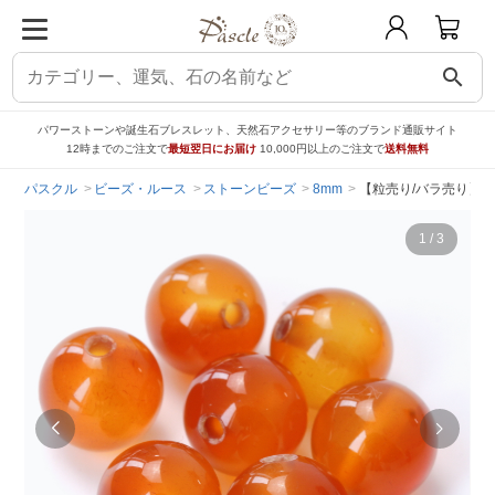
search
パワーストーンや誕生石ブレスレット、天然石アクセサリー等のブランド通販サイト
12時までのご注文で
最短翌日にお届け
10,000円以上のご注文で
送料無料
パスクル
ビーズ・ルース
ストーンビーズ
8mm
【粒売り/バラ売り】カ
1
/
3