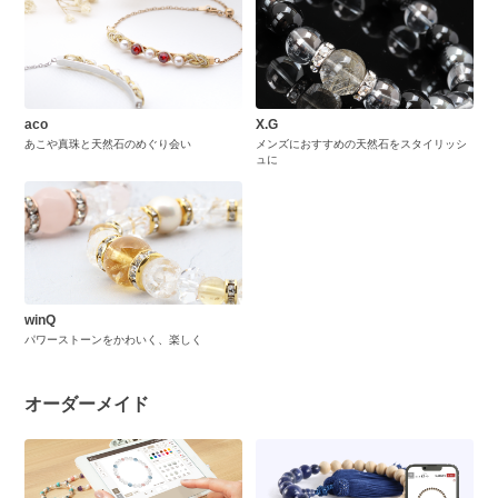
aco
X.G
あこや真珠と天然石のめぐり会い
メンズにおすすめの天然石をスタイリッシ
ュに
winQ
パワーストーンをかわいく、楽しく
オーダーメイド