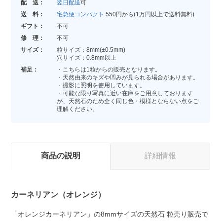
配 送：
翌日配送
可
送 料：
宅急便コンパクト
550円から(1万円以上で送料無料)
ギフト：
不可
修 理：
不可
サイズ：
粒サイズ：8mm(±0.5mm)
穴サイズ：0.8mm以上
補足：
・こちらは1粒からの販売となります。
・天然由来のキズや凹みが見られる場合があります。
・撮影に照明を使用しています。
・可能な限り写真に近い在庫をご用意しております
が、天然石のため全く同じ色・模様とならない点をご
理解ください。
商品の説明
詳細情報
カーネリアン（オレンジ）
「オレンジカーネリアン」の8mmサイズの天然石 粒売り販売で