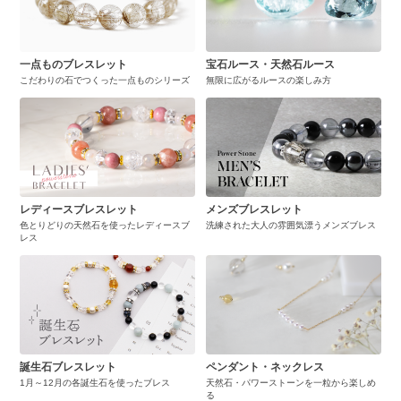
一点ものブレスレット
宝石ルース・天然石ルース
こだわりの石でつくった一点ものシリーズ
無限に広がるルースの楽しみ方
レディースブレスレット
メンズブレスレット
色とりどりの天然石を使ったレディースブ
洗練された大人の雰囲気漂うメンズブレス
レス
誕生石ブレスレット
ペンダント・ネックレス
1月～12月の各誕生石を使ったブレス
天然石・パワーストーンを一粒から楽しめ
る