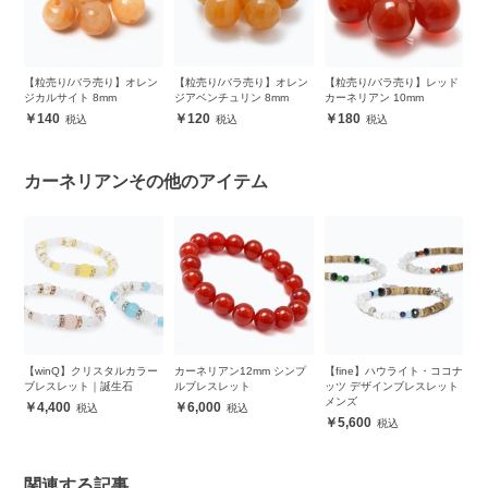
）
【粒売り/バラ売り】オレン
【粒売り/バラ売り】オレン
【粒売り/バラ売り】レッド
【
ット
ジカルサイト 8mm
ジアベンチュリン 8mm
カーネリアン 10mm
カ
140
120
180
カーネリアンその他のアイテム
ッ
【winQ】クリスタルカラー
カーネリアン12mm シンプ
【fine】ハウライト・ココナ
カ
ブ
ブレスレット｜誕生石
ルブレスレット
ッツ デザインブレスレット
8
メンズ
4,400
6,000
5,600
関連する記事