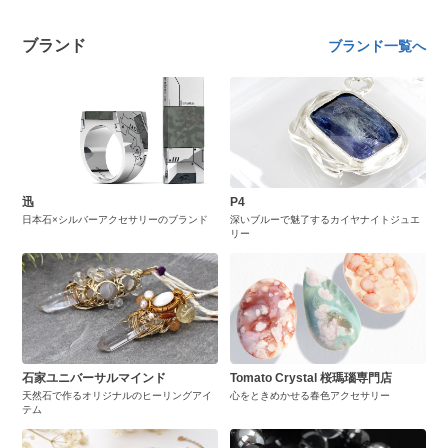
ブランド
ブランド一覧へ
迅
P4
日本石×シルバーアクセサリーのブランド
深いブルーで魅了するカイヤナイトジュエ
リー
石家ユニバーサルマインド
Tomato Crystal 桜瑪瑙専門店
天然石で作るオリジナルのヒーリングアイ
心をときめかせる春色アクセサリー
テム