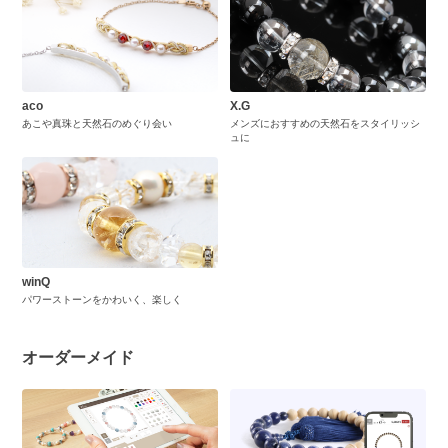
aco
X.G
あこや真珠と天然石のめぐり会い
メンズにおすすめの天然石をスタイリッシ
ュに
winQ
パワーストーンをかわいく、楽しく
オーダーメイド