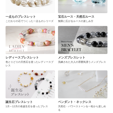
一点ものブレスレット
宝石ルース・天然石ルース
こだわりの石でつくった一点ものシリーズ
無限に広がるルースの楽しみ方
レディースブレスレット
メンズブレスレット
色とりどりの天然石を使ったレディースブ
洗練された大人の雰囲気漂うメンズブレス
レス
誕生石ブレスレット
ペンダント・ネックレス
1月～12月の各誕生石を使ったブレス
天然石・パワーストーンを一粒から楽しめ
る