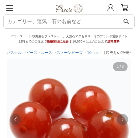
search
パワーストーンや誕生石ブレスレット、天然石アクセサリー等のブランド通販サイト
12時までのご注文で
最短翌日にお届け
10,000円以上のご注文で
送料無料
パスクル
ビーズ・ルース
ストーンビーズ
10mm
【粒売り/バラ売り】
1
/
3