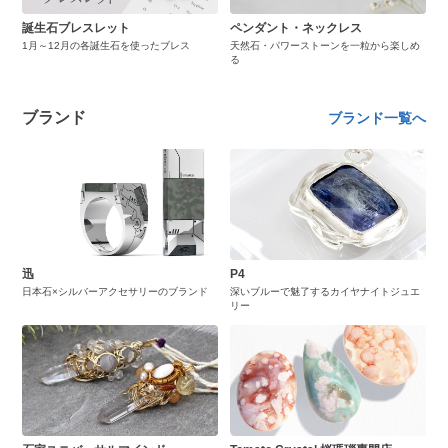
誕生石ブレスレット
ペンダント・ネックレス
1月～12月の各誕生石を使ったブレス
天然石・パワーストーンを一粒から楽しめ
る
ブランド
ブランド一覧へ
迅
P4
日本石×シルバーアクセサリーのブランド
深いブルーで魅了するカイヤナイトジュエ
リー