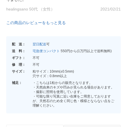
healingsano 50代 （女性）
2021/02/21
この商品のレビューをもっと見る
配 送：
翌日配送
可
送 料：
宅急便コンパクト
550円から(1万円以上で送料無料)
ギフト：
不可
修 理：
不可
サイズ：
粒サイズ：10mm(±0.5mm)
穴サイズ：0.8mm以上
補足：
・こちらは1粒からの販売となります。
・天然由来のキズや凹みが見られる場合があります。
・撮影に照明を使用しています。
・可能な限り写真に近い在庫をご用意しております
が、天然石のため全く同じ色・模様とならない点をご
理解ください。