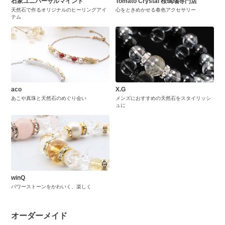
石家ユニバーサルマインド
Tomato Crystal 桜瑪瑙専門店
天然石で作るオリジナルのヒーリングアイ
心をときめかせる春色アクセサリー
テム
aco
X.G
あこや真珠と天然石のめぐり会い
メンズにおすすめの天然石をスタイリッシ
ュに
winQ
パワーストーンをかわいく、楽しく
オーダーメイド