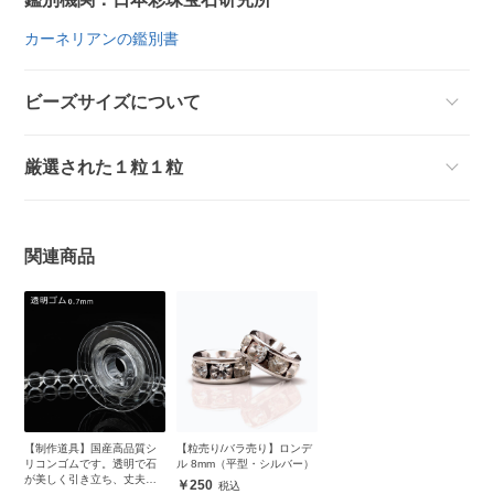
カーネリアンの鑑別書
ビーズサイズについて
厳選された１粒１粒
関連商品
【制作道具】国産高品質シ
【粒売り/バラ売り】ロンデ
リコンゴムです。透明で石
ル 8mm（平型・シルバー）
が美しく引き立ち、丈夫で
250