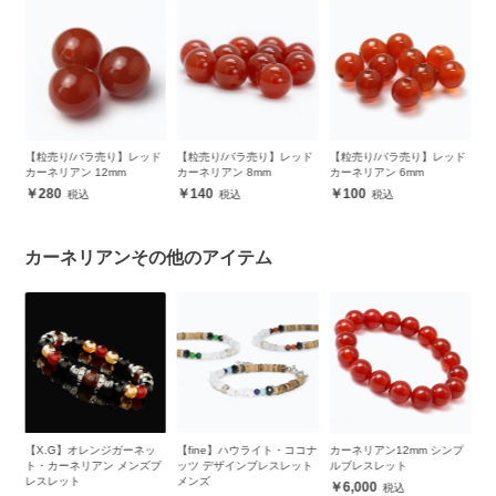
ン
【粒売り/バラ売り】レッド
【粒売り/バラ売り】レッド
【粒売り/バラ売り】レッド
【
カーネリアン 12mm
カーネリアン 8mm
カーネリアン 6mm
リ
280
140
100
カーネリアンその他のアイテム
プル
【X.G】オレンジガーネッ
【fine】ハウライト・ココナ
カーネリアン12mm シンプ
カ
ト・カーネリアン メンズブ
ッツ デザインブレスレット
ルブレスレット
8
レスレット
メンズ
6,000