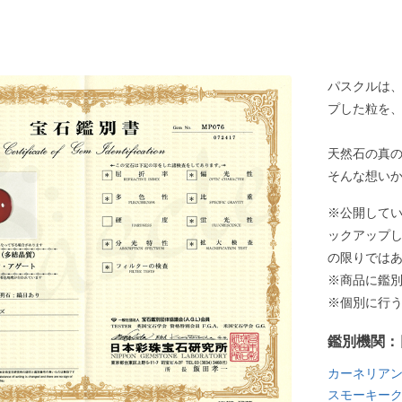
パスクルは
プした粒を
天然石の真
そんな想い
※公開して
ックアップ
の限りでは
※商品に鑑
※個別に行
鑑別機関：
カーネリア
スモーキー