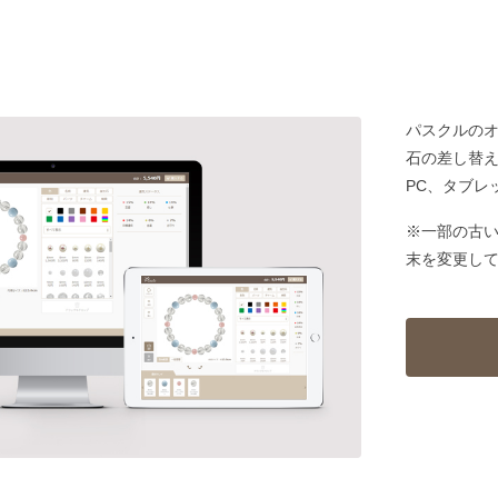
パスクルの
石の差し替
PC、タブレ
※一部の古
末を変更し