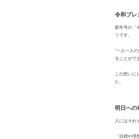
令和ブレ
新年号の「
うです。
”一人一人
ることができ
この想いに
た。
明日への
人にはそれ
「目標や理