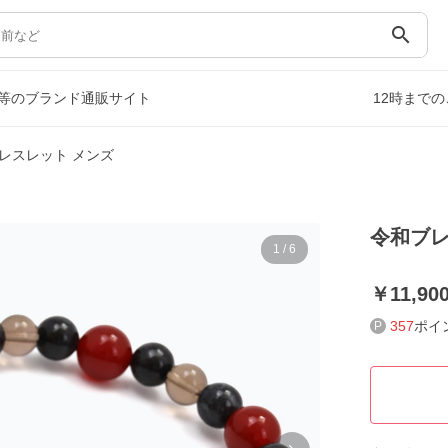
search
等のブランド通販サイト
12時まで
レスレット メンズ
令和ブレ
1
/
6
11,90
357
ポイ