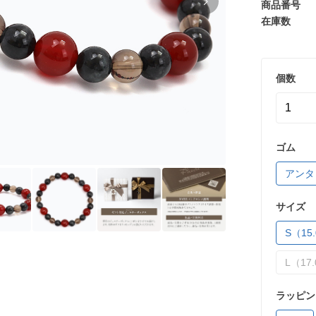
商品番号
在庫数
個数
ゴム
アンタ
サイズ
S（15.
L（17.
ラッピン