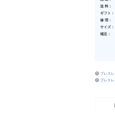
送 料：
ギフト：
修 理：
サイズ：
補足：
ブレスレ
ブレスレ