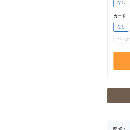
なし
カード
なし
パスク
配 送：