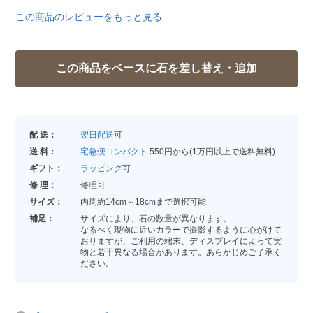
この商品のレビューをもっと見る
配 送：
翌日配送
可
送 料：
宅急便コンパクト
550円から(1万円以上で送料無料)
ギフト：
ラッピング
可
修 理：
修理可
サイズ：
内周約14cm～18cmまで選択可能
補足：
サイズにより、石の数量が異なります。
なるべく現物に近いカラーで撮影するように心がけて
おりますが、ご利用の端末、ディスプレイによって実
物と若干異なる場合があります。あらかじめご了承く
ださい。