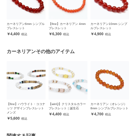
）
カーネリアン6mm シンプル
【fine】カーネリアン 4mm
カーネリアン10mm シンプ
カ
ット
ブレスレット
ブレスレット
ルブレスレット
ブ
4,400
6,300
4,900
カーネリアンその他のアイテム
ッ
【fine】ハウライト・ココナ
【winQ】クリスタルカラー
カーネリアン（オレンジ）
カ
ブ
ッツ デザインブレスレット
ブレスレット｜誕生石
8mm シンプルブレスレット
ブ
メンズ
4,400
4,700
5,600
関連する記事