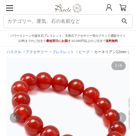
search
パワーストーンや誕生石ブレスレット、天然石アクセサリー等のブランド通販サイト
12時までのご注文で
最短翌日にお届け
10,000円以上のご注文で
送料無料
パスクル
アクセサリー
ブレスレット
ビーズ
カーネリアン12mm シ
1
/
6