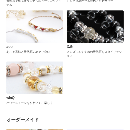
天然石で作るオリジナルのヒーリングアイ
心をときめかせる春色アクセサリー
テム
aco
X.G
あこや真珠と天然石のめぐり会い
メンズにおすすめの天然石をスタイリッシ
ュに
winQ
パワーストーンをかわいく、楽しく
オーダーメイド