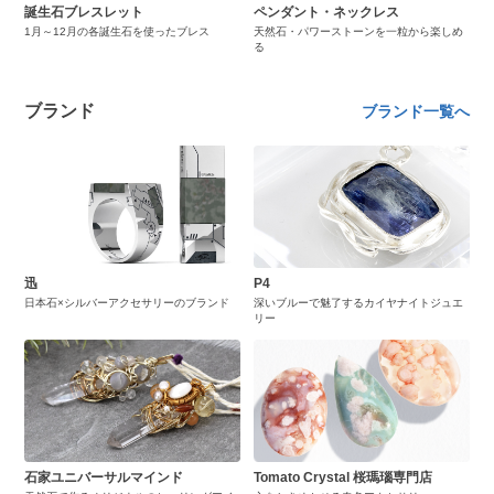
誕生石ブレスレット
ペンダント・ネックレス
1月～12月の各誕生石を使ったブレス
天然石・パワーストーンを一粒から楽しめ
る
ブランド
ブランド一覧へ
迅
P4
日本石×シルバーアクセサリーのブランド
深いブルーで魅了するカイヤナイトジュエ
リー
石家ユニバーサルマインド
Tomato Crystal 桜瑪瑙専門店