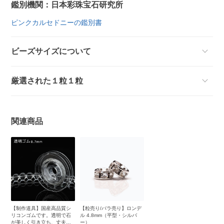
鑑別機関：日本彩珠宝石研究所
ピンクカルセドニーの鑑別書
ビーズサイズについて
厳選された１粒１粒
関連商品
【制作道具】国産高品質シ
【粒売り/バラ売り】ロンデ
リコンゴムです。透明で石
ル 4.8mm（平型・シルバ
が美しく引き立ち、丈夫で
ー）