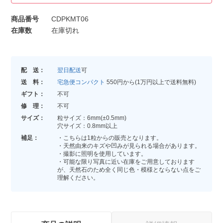
商品番号
CDPKMT06
在庫数
在庫切れ
配 送：
翌日配送
可
送 料：
宅急便コンパクト
550円から(1万円以上で送料無料)
ギフト：
不可
修 理：
不可
サイズ：
粒サイズ：6mm(±0.5mm)
穴サイズ：0.8mm以上
補足：
・こちらは1粒からの販売となります。
・天然由来のキズや凹みが見られる場合があります。
・撮影に照明を使用しています。
・可能な限り写真に近い在庫をご用意しております
が、天然石のため全く同じ色・模様とならない点をご
理解ください。