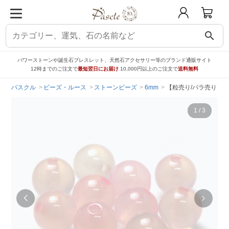
search
パワーストーンや誕生石ブレスレット、天然石アクセサリー等のブランド通販サイト
12時までのご注文で
最短翌日にお届け
10,000円以上のご注文で
送料無料
パスクル
ビーズ・ルース
ストーンビーズ
6mm
【粒売り/バラ売り】ピ
1
/
3