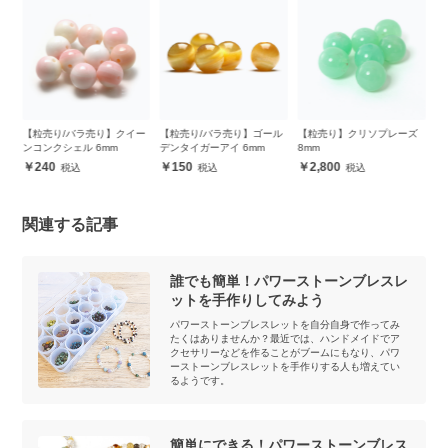
ー
【粒売り/バラ売り】クイー
【粒売り/バラ売り】ゴール
【粒売り】クリソプレーズ
【
ンコンクシェル 6mm
デンタイガーアイ 6mm
8mm
ド
240
150
2,800
関連する記事
誰でも簡単！パワーストーンブレスレ
ットを手作りしてみよう
パワーストーンブレスレットを自分自身で作ってみ
たくはありませんか？最近では、ハンドメイドでア
クセサリーなどを作ることがブームにもなり、パワ
ーストーンブレスレットを手作りする人も増えてい
るようです。
簡単にできる！パワーストーンブレス