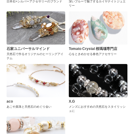
日本石×シルバーアクセサリーのブランド
深いブルーで魅了するカイヤナイトジュエ
リー
石家ユニバーサルマインド
Tomato Crystal 桜瑪瑙専門店
天然石で作るオリジナルのヒーリングアイ
心をときめかせる春色アクセサリー
テム
aco
X.G
あこや真珠と天然石のめぐり会い
メンズにおすすめの天然石をスタイリッシ
ュに