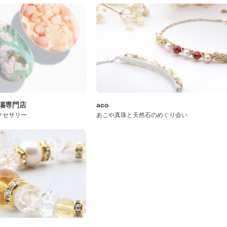
桜瑪瑙専門店
aco
クセサリー
あこや真珠と天然石のめぐり会い