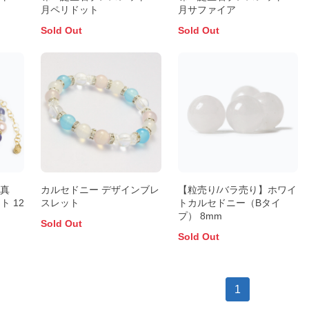
月ペリドット
月サファイア
Sold Out
Sold Out
ヤ真
カルセドニー デザインブレ
【粒売り/バラ売り】ホワイ
 12
スレット
トカルセドニー（Bタイ
プ） 8mm
Sold Out
Sold Out
1