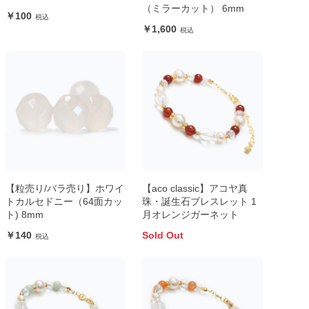
（ミラーカット） 6mm
100
1,600
【粒売り/バラ売り】ホワイ
【aco classic】アコヤ真
トカルセドニー（64面カッ
珠・誕生石ブレスレット 1
ト) 8mm
月オレンジガーネット
140
Sold Out