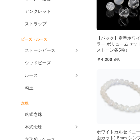
アンクレット
ストラップ
【パック】定番ホワ
ビーズ・ルース
ラー ボリュームセット
ストーン各5粒）
ストーンビーズ
4,200
ウッドビーズ
ルース
勾玉
念珠
略式念珠
本式念珠
ホワイトカルセドニー
面カット) 8mm シン
念珠袋・ケース