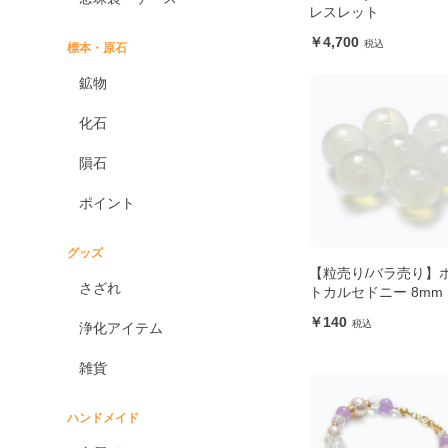
レスレット
4,700
標本・原石
鉱物
化石
隕石
ポイント
グッズ
【粒売り/バラ売り】
さざれ
トカルセドニー 8mm
140
浄化アイテム
雑貨
ハンドメイド