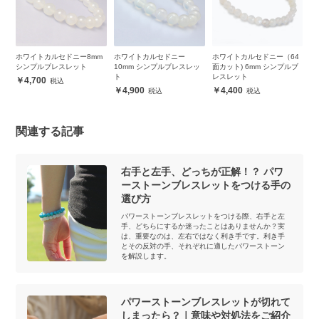
m
ホワイトカルセドニー8mm
ホワイトカルセドニー
ホワイトカルセドニー（64
【
シンプルブレスレット
10mm シンプルブレスレッ
面カット) 6mm シンプルブ
ト
ト
レスレット
4,700
4,900
4,400
関連する記事
右手と左手、どっちが正解！？ パワ
ーストーンブレスレットをつける手の
選び方
パワーストーンブレスレットをつける際、右手と左
手、どちらにするか迷ったことはありませんか？実
は、重要なのは、左右ではなく利き手です。利き手
とその反対の手、それぞれに適したパワーストーン
を解説します。
パワーストーンブレスレットが切れて
しまったら？｜意味や対処法をご紹介