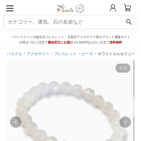
search
パワーストーンや誕生石ブレスレット、天然石アクセサリー等のブランド通販サイト
12時までのご注文で
最短翌日にお届け
10,000円以上のご注文で
送料無料
パスクル
アクセサリー
ブレスレット
ビーズ
ホワイトカルセドニー（64
1
/
6