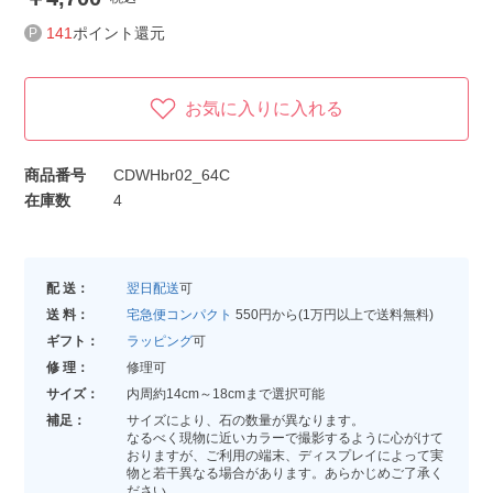
141
ポイント還元
お気に入りに入れる
商品番号
CDWHbr02_64C
在庫数
4
配 送：
翌日配送
可
送 料：
宅急便コンパクト
550円から(1万円以上で送料無料)
ギフト：
ラッピング
可
修 理：
修理可
サイズ：
内周約14cm～18cmまで選択可能
補足：
サイズにより、石の数量が異なります。
なるべく現物に近いカラーで撮影するように心がけて
おりますが、ご利用の端末、ディスプレイによって実
物と若干異なる場合があります。あらかじめご了承く
ださい。