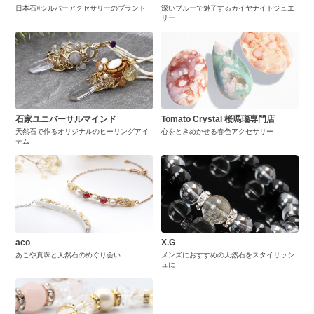
日本石×シルバーアクセサリーのブランド
深いブルーで魅了するカイヤナイトジュエ
リー
石家ユニバーサルマインド
Tomato Crystal 桜瑪瑙専門店
天然石で作るオリジナルのヒーリングアイ
心をときめかせる春色アクセサリー
テム
aco
X.G
あこや真珠と天然石のめぐり会い
メンズにおすすめの天然石をスタイリッシ
ュに