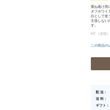
重ね着け用
オフホワイ
白として使
主張しない
す。
HT （女性
この商品の
配 送：
送 料：
ギフト：