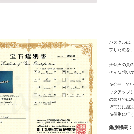
パスクルは
プした粒を
天然石の真
そんな想い
※公開して
ックアップ
の限りでは
※商品に鑑
※個別に行
鑑別機関：