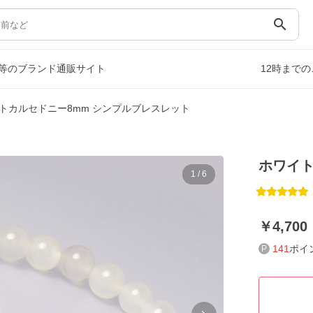
search
等のブランド通販サイト
12時まで
トカルセドニー8mm シンプルブレスレット
ホワイト
1
/
6
4,700
141
ポイ