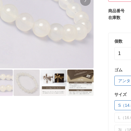
商品番号
在庫数
個数
ゴム
アンタ
サイズ
S（14.
L（16.
3L（18