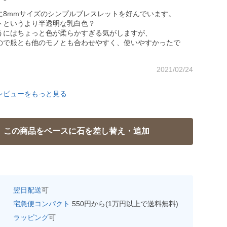
に8mmサイズのシンプルブレスレットを好んでいます。
トというより半透明な乳白色？
うにはちょっと色が柔らかすぎる気がしますが、
ので服とも他のモノとも合わせやすく、使いやすかったで
）
2021/02/24
レビューをもっと見る
翌日配送
可
宅急便コンパクト
550円から(1万円以上で送料無料)
ラッピング
可