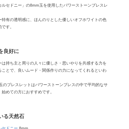
カルセドニー」の8mm玉を使用したパワーストーンブレスレ
ー特有の透明感に、ほんのりとした優しいオフホワイトの色
的です。
を良好に
ーは持ち主と周りの人々に優しさ・思いやりを共感する力を
ることで、良いムード・関係作りの力になってくれるといわ
。
m玉のブレスレットはパワーストーンブレスの中で平均的なサ
、始めての方におすすめです。
いる天然石
ルセドニー
8mm