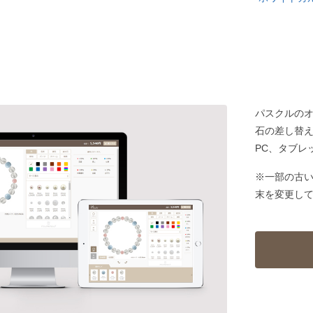
パスクルの
石の差し替
PC、タブレ
※一部の古
末を変更し