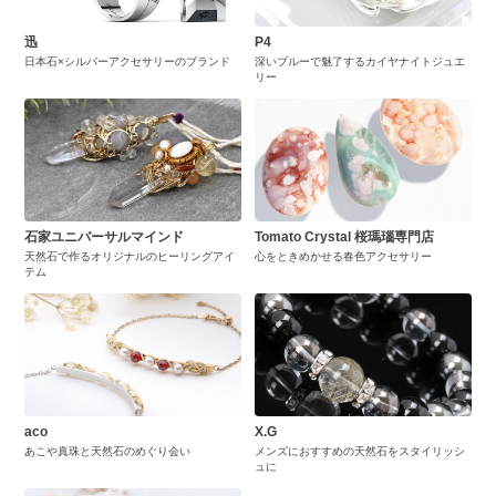
迅
P4
日本石×シルバーアクセサリーのブランド
深いブルーで魅了するカイヤナイトジュエ
リー
石家ユニバーサルマインド
Tomato Crystal 桜瑪瑙専門店
天然石で作るオリジナルのヒーリングアイ
心をときめかせる春色アクセサリー
テム
aco
X.G
あこや真珠と天然石のめぐり会い
メンズにおすすめの天然石をスタイリッシ
ュに