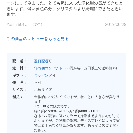
ージにしてみました。とても気に入った浄化用の器ができたと
思います。薄い黄色の分、クリスタルより綺麗にできたと思い
ます。
Yoshi 50代 （男性）
2019/06/29
この商品のレビューをもっと見る
配 送：
翌日配送
可
送 料：
宅急便コンパクト
550円から(1万円以上で送料無料)
ギフト：
ラッピング
可
修 理：
不可
サイズ：
小粒サイズ
補足：
全体的に小粒サイズですが、粒ごとに大きさが異なり
ます。
1つ100ｇの販売です。
縦：約2.5mm～4mm 横：約6mm～11mm
なるべく現物に近いカラーで撮影するように心がけて
おりますが、ご利用の端末、ディスプレイによって実
物と若干異なる場合があります。あらかじめご了承く
ださい。