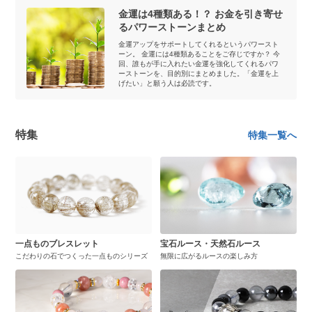
金運は4種類ある！？ お金を引き寄せ
るパワーストーンまとめ
金運アップをサポートしてくれるというパワースト
ーン。 金運には4種類あることをご存じですか？ 今
回、誰もが手に入れたい金運を強化してくれるパワ
ーストーンを、目的別にまとめました。「金運を上
げたい」と願う人は必読です。
特集
特集一覧へ
一点ものブレスレット
宝石ルース・天然石ルース
こだわりの石でつくった一点ものシリーズ
無限に広がるルースの楽しみ方