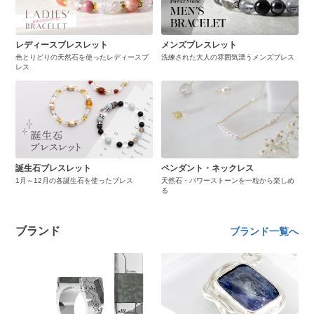
レディースブレスレット
メンズブレスレット
色とりどりの天然石を使ったレディースブ
洗練された大人の雰囲気漂うメンズブレス
レス
誕生石ブレスレット
ペンダント・ネックレス
1月～12月の各誕生石を使ったブレス
天然石・パワーストーンを一粒から楽しめ
る
ブランド
ブランド一覧へ