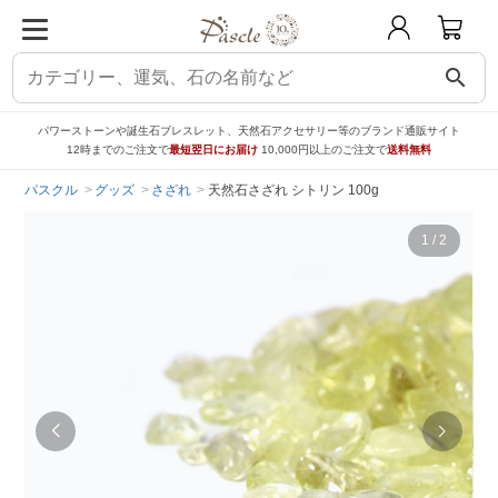
search
パワーストーンや誕生石ブレスレット、天然石アクセサリー等のブランド通販サイト
12時までのご注文で
最短翌日にお届け
10,000円以上のご注文で
送料無料
パスクル
グッズ
さざれ
天然石さざれ シトリン 100g
1
/
2