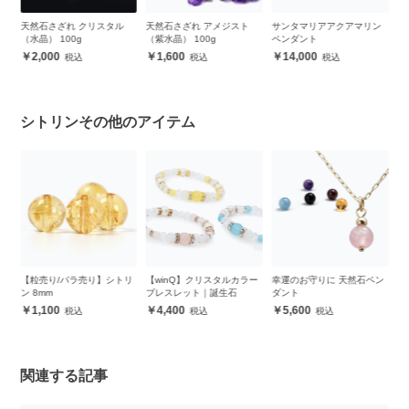
天然石さざれ アメジスト
サンタマリアアクアマリン
天然石さざれ ラブラドライ
透
（紫水晶） 100g
ペンダント
ト 100g
色
ク
1,600
14,000
2,000
レ
シトリンその他のアイテム
トリ
【winQ】クリスタルカラー
幸運のお守りに 天然石ペン
K10YG イエローストーン
ブレスレット｜誕生石
ダント
ピアス│Yellow Stones
Pierced earrings
4,400
5,600
33,000
関連する記事