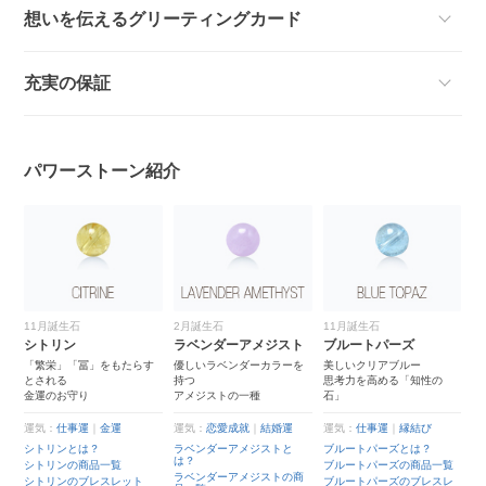
想いを伝えるグリーティングカード
充実の保証
パワーストーン紹介
11月誕生石
2月誕生石
11月誕生石
4
）
シトリン
ラベンダーアメジスト
ブルートパーズ
ミ
さ
「繁栄」「冨」をもたらす
優しいラベンダーカラーを
美しいクリアブルー
乳
とされる
持つ
思考力を高める「知性の
優
ト
金運のお守り
アメジストの一種
石」
運
運気：
仕事運
｜
金運
運気：
恋愛成就
｜
結婚運
運気：
仕事運
｜
縁結び
ミ
シトリンとは？
ラベンダーアメジストと
ブルートパーズとは？
ミ
は？
覧
シトリンの商品一覧
ブルートパーズの商品一覧
ラベンダーアメジストの商
ミ
シトリンのブレスレット
ブルートパーズのブレスレ