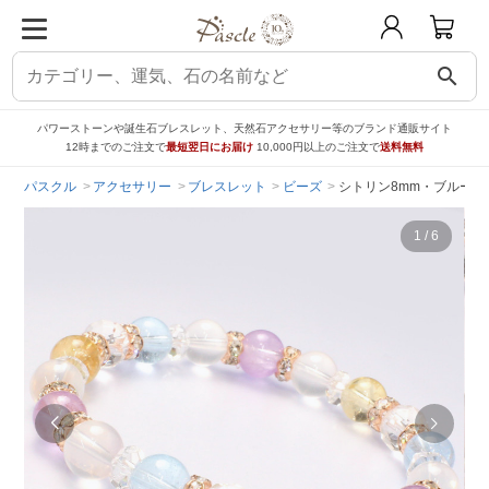
search
パワーストーンや誕生石ブレスレット、天然石アクセサリー等のブランド通販サイト
12時までのご注文で
最短翌日にお届け
10,000円以上のご注文で
送料無料
パスクル
アクセサリー
ブレスレット
ビーズ
シトリン8mm・ブルート
1
/
6