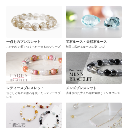
一点ものブレスレット
宝石ルース・天然石ルース
こだわりの石でつくった一点ものシリーズ
無限に広がるルースの楽しみ方
レディースブレスレット
メンズブレスレット
色とりどりの天然石を使ったレディースブ
洗練された大人の雰囲気漂うメンズブレス
レス