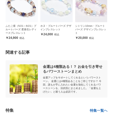
ー
ふたご座（5/21～6/21）ブ
ホヌ・ブルートパーズ デザ
シトリン10mm・ブルート
ブ
ルートパーズ 星座石レディ
インブレスレット
パーズ デザインブレスレッ
ー
ースブレスレット
ト
ス
24,000
24,900
20,000
関連する記事
金運は4種類ある！？ お金を引き寄せ
るパワーストーンまとめ
金運アップをサポートしてくれるというパワースト
ーン。 金運には4種類あることをご存じですか？ 今
回、誰もが手に入れたい金運を強化してくれるパワ
ーストーンを、目的別にまとめました。「金運を上
げたい」と願う人は必読です。
特集
特集一覧へ