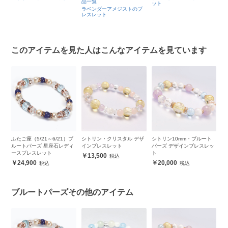
品一覧
レ
商
ット
ラベンダーアメジストのブ
レスレット
ブ
このアイテムを見た人はこんなアイテムを見ています
ー
ふたご座（5/21～6/21）ブ
シトリン・クリスタル デザ
シトリン10mm・ブルート
シ
ルートパーズ 星座石レディ
インブレスレット
パーズ デザインブレスレッ
デ
ースブレスレット
ト
13,500
24,900
20,000
ブルートパーズその他のアイテム