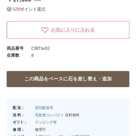
528
ポイント還元
お気に入りに入れる
商品番号
CIBTbr02
在庫数
8
配 送：
翌日配送
可
送 料：
宅急便コンパクト
送料無料
ギフト：
ラッピング
可
修 理：
修理可