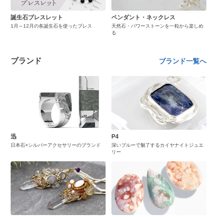
誕生石ブレスレット
ペンダント・ネックレス
1月～12月の各誕生石を使ったブレス
天然石・パワーストーンを一粒から楽しめ
る
ブランド
ブランド一覧へ
迅
P4
日本石×シルバーアクセサリーのブランド
深いブルーで魅了するカイヤナイトジュエ
リー