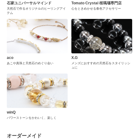
石家ユニバーサルマインド
Tomato Crystal 桜瑪瑙専門店
天然石で作るオリジナルのヒーリングアイ
心をときめかせる春色アクセサリー
テム
aco
X.G
あこや真珠と天然石のめぐり会い
メンズにおすすめの天然石をスタイリッシ
ュに
winQ
パワーストーンをかわいく、楽しく
オーダーメイド