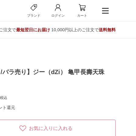
ブランド
ログイン
カート
のご注文で
最短翌日にお届け
10,000円以上のご注文で
送料無料
/バラ売り】ジー（dZi） 亀甲長壽天珠
税込
ント還元
お気に入りに入れる