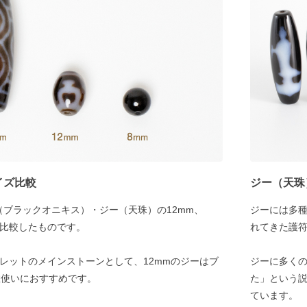
イズ比較
ジー（天珠
（ブラックオニキス）・ジー（天珠）の12mm、
ジーには多
を比較したものです。
れてきた護
スレットのメインストーンとして、12mmのジーはブ
ジーに多く
数使いにおすすめです。
た」という
ています。