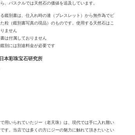
から、パスクルでは天然石の価値を追及しています。
いる鑑別書は、仕入れ時の連（ブレスレット）から無作為でピ
した粒（鑑別書写真の現品）のものです。使用する天然石はこ
ありません
別書は付属しておりません
う鑑別には別途料金が必要です
日本彩珠宝石研究所
書
トで用いられていたジー（老天珠）は、現代では手に入れ難い
品です。当店では多くの方にジーの魅力に触れて頂きたいとい