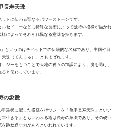
甲長寿天珠
ベットに伝わる聖なるパワーストーンです。
カルセドニーなどに特殊な技術によって独特の模様が描かれ
模様によってそれぞれ異なる意味を持ちます。
Zi)」というのはチベットでの伝統的な名称であり、中国や日
「天珠（てんじゅ）」ともよばれます。
は、ジーをもつことで天地の神々の加護により、魔を退け、
れると伝わっています。
寿の象徴
の甲羅状に配した模様を持つジーを「亀甲長寿天珠」といい
万年生きる」ともいわれる亀は長寿の象徴であり、その硬い
厄を跳ね返す力があるといわれています。