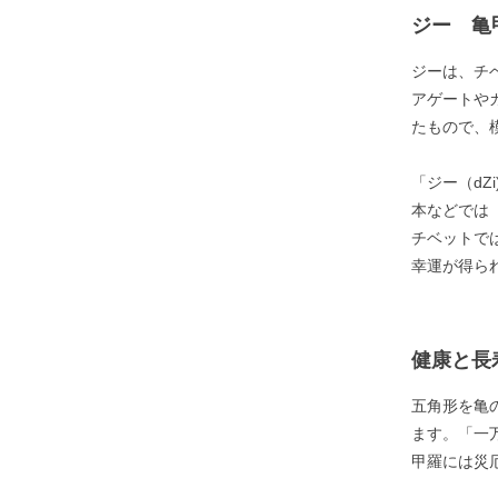
ジー 亀
ジーは、チ
アゲートや
たもので、
「ジー（d
本などでは
チベットで
幸運が得ら
健康と長
五角形を亀
ます。「一
甲羅には災