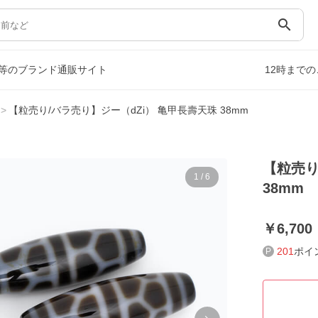
search
等のブランド通販サイト
12時まで
【粒売り/バラ売り】ジー（dZi） 亀甲長壽天珠 38mm
【粒売り
1
/
6
38mm
6,700
201
ポイ