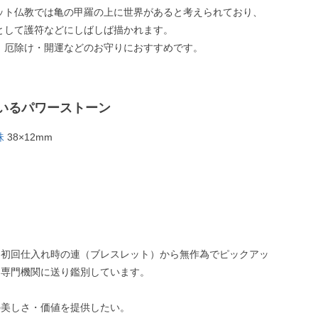
ット仏教では亀の甲羅の上に世界があると考えられており、
として護符などにしばしば描かれます。
、厄除け・開運などのお守りにおすすめです。
いるパワーストーン
珠
38×12mm
、初回仕入れ時の連（ブレスレット）から無作為でピックアッ
、専門機関に送り鑑別しています。
の美しさ・価値を提供したい。