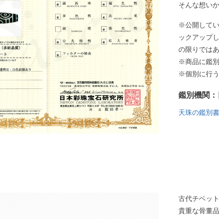
そんな想い
※公開して
ックアップ
の限りでは
※商品に鑑
※個別に行
鑑別機関：
天珠の鑑別
古代チベッ
貴重な骨董