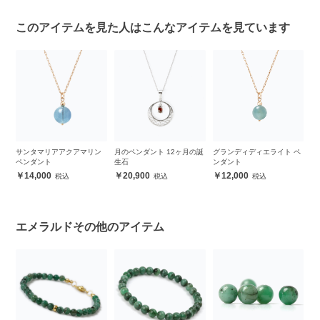
このアイテムを見た人はこんなアイテムを見ています
粒
サンタマリアアクアマリン
月のペンダント 12ヶ月の誕
グランディディエライト ペ
活
ペンダント
生石
ンダント
リ
ト
14,000
20,900
12,000
エメラルドその他のアイテム