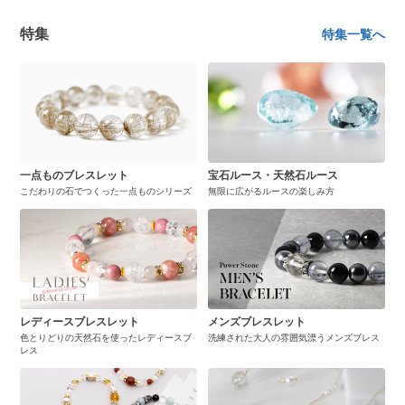
特集
特集一覧へ
一点ものブレスレット
宝石ルース・天然石ルース
こだわりの石でつくった一点ものシリーズ
無限に広がるルースの楽しみ方
レディースブレスレット
メンズブレスレット
色とりどりの天然石を使ったレディースブ
洗練された大人の雰囲気漂うメンズブレス
レス