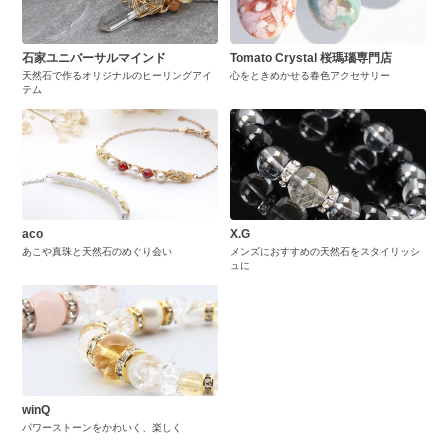
石家ユニバーサルマインド
Tomato Crystal 桜瑪瑙専門店
天然石で作るオリジナルのヒーリングアイ
心をときめかせる春色アクセサリー
テム
aco
X.G
あこや真珠と天然石のめぐり会い
メンズにおすすめの天然石をスタイリッシ
ュに
winQ
パワーストーンをかわいく、楽しく