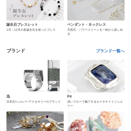
誕生石ブレスレット
ペンダント・ネックレス
1月～12月の各誕生石を使ったブレス
天然石・パワーストーンを一粒から楽しめ
る
ブランド
ブランド一覧へ
迅
P4
日本石×シルバーアクセサリーのブランド
深いブルーで魅了するカイヤナイトジュエ
リー