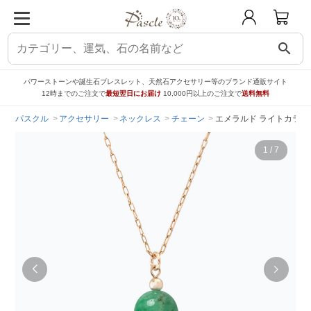
search
パワーストーンや誕生石ブレスレット、天然石アクセサリー等のブランド通販サイト
12時までのご注文で
最短翌日にお届け
10,000円以上のご注文で
送料無料
パスクル
アクセサリー
ネックレス
チェーン
エメラルド ライトカラー 
1
/
7