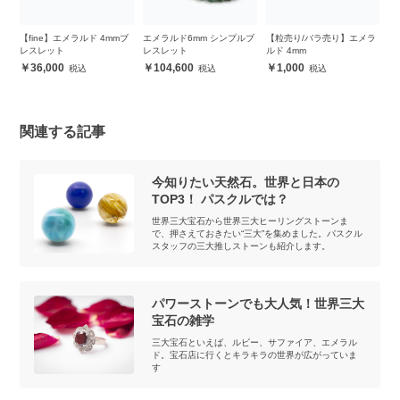
エ
【fine】エメラルド 4mmブ
エメラルド6mm シンプルブ
【粒売り/バラ売り】エメラ
【
ス
レスレット
レスレット
ルド 4mm
ル
36,000
104,600
1,000
関連する記事
今知りたい天然石。世界と日本の
TOP3！ パスクルでは？
世界三大宝石から世界三大ヒーリングストーンま
で、押さえておきたい“三大”を集めました。パスクル
スタッフの三大推しストーンも紹介します。
パワーストーンでも大人気！世界三大
宝石の雑学
三大宝石といえば、ルビー、サファイア、エメラル
ド。宝石店に行くとキラキラの世界が広がっていま
す