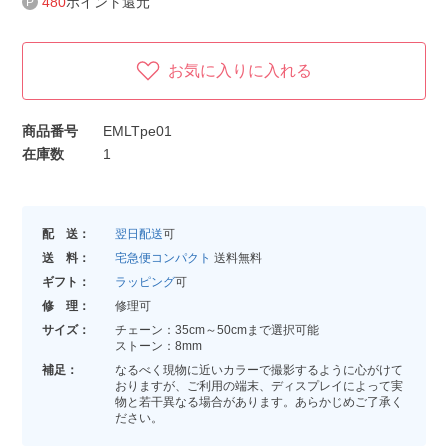
480
ポイント還元
お気に入りに入れる
商品番号
EMLTpe01
在庫数
1
配 送：
翌日配送
可
送 料：
宅急便コンパクト
送料無料
ギフト：
ラッピング
可
修 理：
修理可
サイズ：
チェーン：35cm～50cmまで選択可能
ストーン：8mm
補足：
なるべく現物に近いカラーで撮影するように心がけて
おりますが、ご利用の端末、ディスプレイによって実
物と若干異なる場合があります。あらかじめご了承く
ださい。