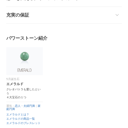
充実の保証
パワーストーン紹介
5月誕生石
エメラルド
クレオパトラも愛したとい
う
４大宝石の１つ
運気：
恋人・夫婦円満
｜
家
庭円満
エメラルドとは？
エメラルドの商品一覧
エメラルドのブレスレット