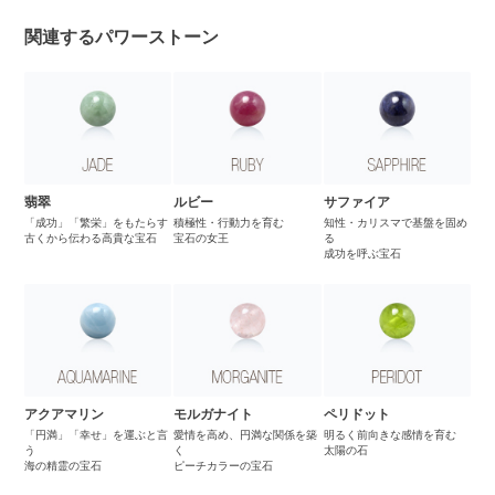
関連するパワーストーン
翡翠
ルビー
サファイア
「成功」「繁栄」をもたらす
積極性・行動力を育む
知性・カリスマで基盤を固め
古くから伝わる高貴な宝石
宝石の女王
る
成功を呼ぶ宝石
アクアマリン
モルガナイト
ペリドット
「円満」「幸せ」を運ぶと言
愛情を高め、円満な関係を築
明るく前向きな感情を育む
う
く
太陽の石
海の精霊の宝石
ピーチカラーの宝石