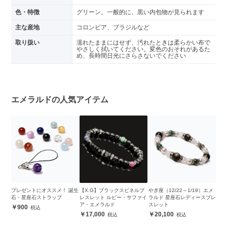
色・特徴
グリーン。一般的に、黒い内包物が見られます
主な産地
コロンビア、ブラジルなど
取り扱い
濡れたままにはせず、汚れたときは柔らかい布で
やさしく拭いてください。変色のおそれがあるた
め、長時間日光にさらさないでください
エメラルドの人気アイテム
プレゼントにオススメ！ 誕生
【X.G】ブラックスピネルブ
やぎ座（12/22～1/19）エメ
石・星座石ストラップ
レスレット ルビー・サファイ
ラルド 星座石レディースブレ
ア・エメラルド
スレット
900
17,000
20,100