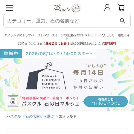
search
エメラルドのトップページ｜パワーストーンや誕生石のブレスレット・アクセサリー通販サイ
ト
12時までのご注文で
最短翌日にお届け
10,000円以上のご注文で
送料無料
パスクル
石の名前から選ぶ
エメラルド