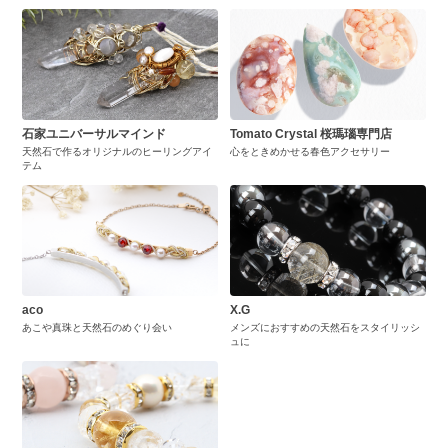
石家ユニバーサルマインド
Tomato Crystal 桜瑪瑙専門店
天然石で作るオリジナルのヒーリングアイ
心をときめかせる春色アクセサリー
テム
aco
X.G
あこや真珠と天然石のめぐり会い
メンズにおすすめの天然石をスタイリッシ
ュに