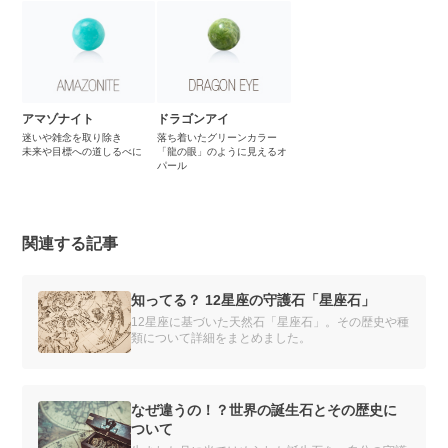
アマゾナイト
ドラゴンアイ
迷いや雑念を取り除き
落ち着いたグリーンカラー
未来や目標への道しるべに
「龍の眼」のように見えるオ
パール
関連する記事
知ってる？ 12星座の守護石「星座石」
12星座に基づいた天然石「星座石」。その歴史や種
類について詳細をまとめました。
なぜ違うの！？世界の誕生石とその歴史に
ついて