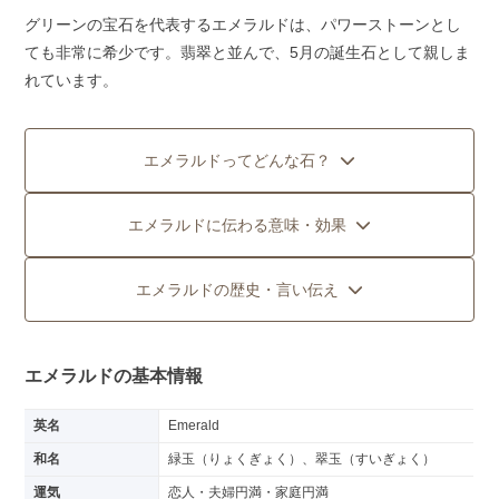
グリーンの宝石を代表するエメラルドは、パワーストーンとし
ても非常に希少です。翡翠と並んで、5月の誕生石として親しま
れています。
エメラルドってどんな石？
エメラルドに伝わる意味・効果
エメラルドの歴史・言い伝え
エメラルドの基本情報
英名
Emerald
和名
緑玉（りょくぎょく）、翠玉（すいぎょく）
運気
恋人・夫婦円満・家庭円満