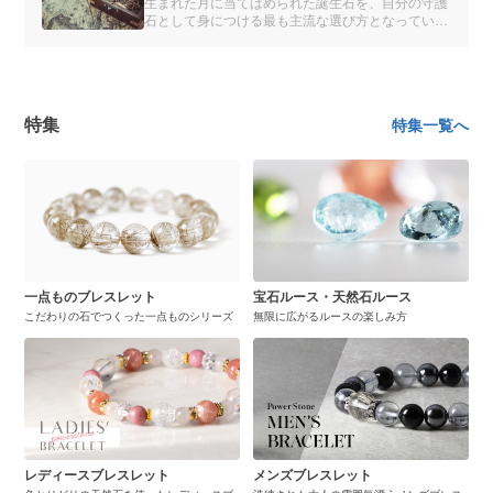
生まれた月に当てはめられた誕生石を、自分の守護
石として身につける最も主流な選び方となっている
誕生石でも、商品や企業によってその誕生石は異な
ります。一体どこの誰が考えたものなのでしょう
か。
特集
特集一覧へ
一点ものブレスレット
宝石ルース・天然石ルース
こだわりの石でつくった一点ものシリーズ
無限に広がるルースの楽しみ方
レディースブレスレット
メンズブレスレット