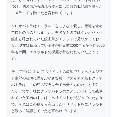
つけ、他の国から訪れる要人には自分の似顔絵を彫った
エメラルドを贈ったと言われています。
クレオパトラはエメラルドをこよなく愛し、産地を含め
て自分のものとしました。有名なものではクレオパトラ
鉱山と呼ばれていた鉱山跡がエジプトで見つかってお
り、現在は枯渇していますが紀元前2000年頃から約3000
年もの間、エメラルドの採掘が行なわれていたようで
す。
そして古代においてペリドットの産地でもあったエジプ
ト南部の紅海に浮かぶ小さな島トパズィオス島もクレオ
パトラは「この島の宝石は全て自分のものだ」と主張し
たそうです。後にクレオパトラのエメラルドとして残さ
れていた宝石の中には、
ペリドット
が混ざっていたよう
で、それはこの島から産出したペリドットをエメラルド
と誤って認識していたと言われています。