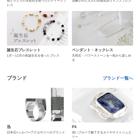
色とりどりの天然石を使ったレディースブ
洗練された大人の雰囲気漂うメンズブレス
レス
誕生石ブレスレット
ペンダント・ネックレス
1月～12月の各誕生石を使ったブレス
天然石・パワーストーンを一粒から楽しめ
る
ブランド
ブランド一覧へ
迅
P4
日本石×シルバーアクセサリーのブランド
深いブルーで魅了するカイヤナイトジュエ
リー