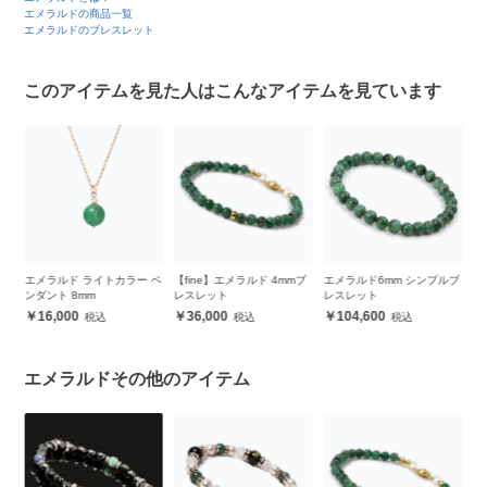
エメラルドの商品一覧
エメラルドのブレスレット
このアイテムを見た人はこんなアイテムを見ています
ラ
エメラルド ライトカラー ペ
【fine】エメラルド 4mmブ
エメラルド6mm シンプルブ
【
ンダント 8mm
レスレット
レスレット
ル
16,000
36,000
104,600
エメラルドその他のアイテム