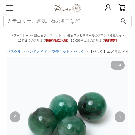
search
パワーストーンや誕生石ブレスレット、天然石アクセサリー等のブランド通販サイト
12時までのご注文で
最短翌日にお届け
10,000円以上のご注文で
送料無料
パスクル
ハンドメイド
制作キット・パック
【パック】エメラルド 4粒
1
/
4