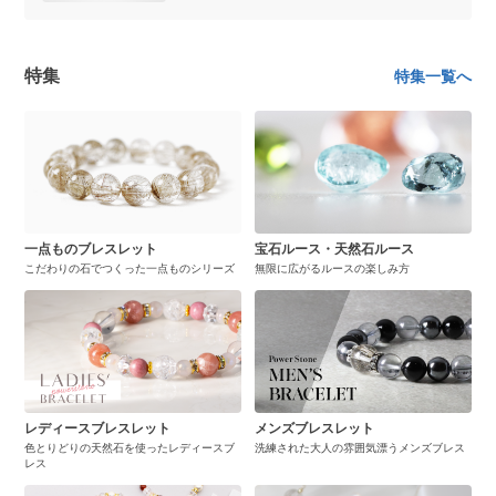
特集
特集一覧へ
一点ものブレスレット
宝石ルース・天然石ルース
こだわりの石でつくった一点ものシリーズ
無限に広がるルースの楽しみ方
レディースブレスレット
メンズブレスレット
色とりどりの天然石を使ったレディースブ
洗練された大人の雰囲気漂うメンズブレス
レス