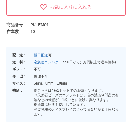
お気に入りに入れる
商品番号
PK_EM01
在庫数
10
配 送：
翌日配送
可
送 料：
宅急便コンパクト
550円から(1万円以上で送料無料)
ギフト：
不可
修 理：
修理不可
サイズ：
6mm、8mm、10mm
補足：
※こちらは4粒1セットでの販売となります。
※天然石ビーズのエメラルドは、色の濃淡や凹凸の有
無などの状態が、1粒ごとに微妙に異なります。
※撮影に照明を使用しています。
※ご利用のディスプレイによって色合いが若干異なり
ます。