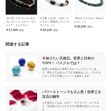
の誕
【X.G】ブラックスピネル
やぎ座（12/22～1/19）エ
【fine】エメラルド 4mmブ
エ
ブレスレット ルビー・サフ
メラルド 星座石レディース
レスレット
レ
ァイア・エメラルド
ブレスレット
36,000
17,000
20,100
関連する記事
今知りたい天然石。世界と日本の
TOP3！ パスクルでは？
世界三大宝石から世界三大ヒーリングストーンま
で、押さえておきたい“三大”を集めました。パスクル
スタッフの三大推しストーンも紹介します。
パワーストーンでも大人気！世界三大
宝石の雑学
三大宝石といえば、ルビー、サファイア、エメラル
ド。宝石店に行くとキラキラの世界が広がっていま
す