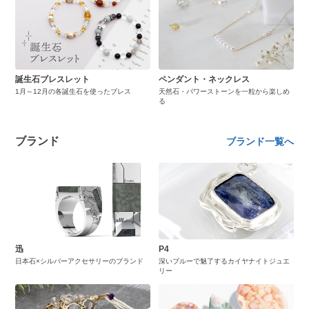
誕生石ブレスレット
ペンダント・ネックレス
1月～12月の各誕生石を使ったブレス
天然石・パワーストーンを一粒から楽しめ
る
ブランド
ブランド一覧へ
迅
P4
日本石×シルバーアクセサリーのブランド
深いブルーで魅了するカイヤナイトジュエ
リー