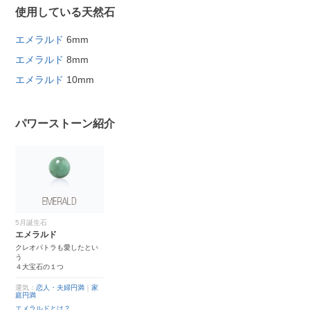
使用している天然石
エメラルド
6mm
エメラルド
8mm
エメラルド
10mm
パワーストーン紹介
5月誕生石
エメラルド
クレオパトラも愛したとい
う
４大宝石の１つ
運気：
恋人・夫婦円満
｜
家
庭円満
エメラルドとは？