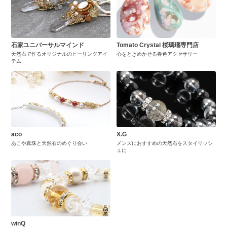
石家ユニバーサルマインド
Tomato Crystal 桜瑪瑙専門店
天然石で作るオリジナルのヒーリングアイ
心をときめかせる春色アクセサリー
テム
aco
X.G
あこや真珠と天然石のめぐり会い
メンズにおすすめの天然石をスタイリッシ
ュに
winQ