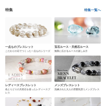
特集
特集一覧へ
一点ものブレスレット
宝石ルース・天然石ルース
こだわりの石でつくった一点ものシリーズ
無限に広がるルースの楽しみ方
レディースブレスレット
メンズブレスレット
色とりどりの天然石を使ったレディースブ
洗練された大人の雰囲気漂うメンズブレス
レス