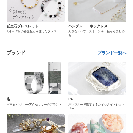
誕生石ブレスレット
ペンダント・ネックレス
1月～12月の各誕生石を使ったブレス
天然石・パワーストーンを一粒から楽しめ
る
ブランド
ブランド一覧へ
迅
P4
日本石×シルバーアクセサリーのブランド
深いブルーで魅了するカイヤナイトジュエ
リー