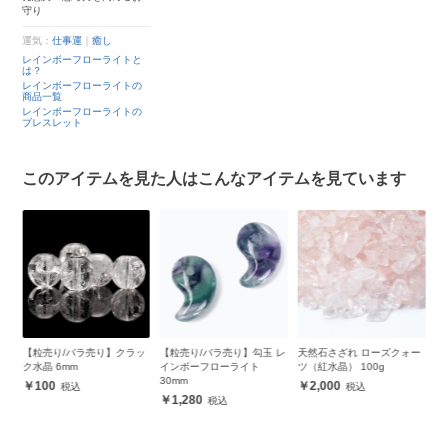
守り
運気：
仕事運
｜
癒し
レインボーフローライトと
は？
レインボーフローライトの
商品一覧
レインボーフローライトの
ブレスレット
このアイテムを見た人はこんなアイテムを見ています
】クラッ
【粒売り/バラ売り】勾玉 レ
天然石さざれ ローズクォー
天然石さざれ アクアマリン
インボーフローライト
ツ（紅水晶） 100g
（藍玉） 100g
30mm
2,000
1,800
1,280