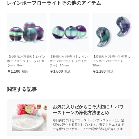
レインボーフローライトその他のアイテム
り】レイン
【粒売り/バラ売り】レイン
【粒売り/バラ売り】勾玉 レ
【粒売り/バラ売り】バイ
（バイカ
ボーフローライト（バイカ
インボーフローライト
ラーパープルフローライ
ラー） 10mm
30mm
8mm
1,600
1,280
1,100
関連する記事
お気に入りだからこそ大切に！ パワ
ーストーンの浄化方法まとめ
毎日身につけるパワーストーンブレスレットは、定
期的な浄化を必要としています。安定したエネルギ
ーを保つといわれる、6つの浄化方法を紹介します。