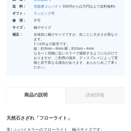
送 料：
宅急便コンパクト
550円から(1万円以上で送料無料)
ギフト：
ラッピング
可
修 理：
不可
サイズ：
極小サイズ
補足：
全体的に極小サイズですが、粒ごとに大きさが異なり
ます。
1つ100ｇの販売です。
縦：約3mm～8mm 横：約2mm～4mm
なるべく現物に近いカラーで撮影するように心がけて
おりますが、ご利用の端末、ディスプレイによって実
物と若干異なる場合があります。あらかじめご了承く
ださい。
商品の説明
詳細情報
天然石さざれ「フローライト」
美しいバイカラーのフローライト、極小サイズです。