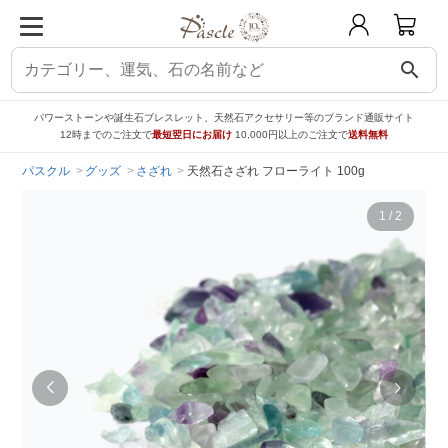
search
パワーストーンや誕生石ブレスレット、天然石アクセサリー等のブランド通販サイト
12時までのご注文で
最短翌日にお届け
10,000円以上のご注文で
送料無料
パスクル
グッズ
さざれ
天然石さざれ フローライト 100g
1
/
2