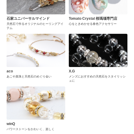
石家ユニバーサルマインド
Tomato Crystal 桜瑪瑙専門店
天然石で作るオリジナルのヒーリングアイ
心をときめかせる春色アクセサリー
テム
aco
X.G
あこや真珠と天然石のめぐり会い
メンズにおすすめの天然石をスタイリッシ
ュに
winQ
パワーストーンをかわいく、楽しく