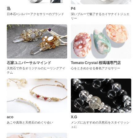
迅
P4
日本石×シルバーアクセサリーのブランド
深いブルーで魅了するカイヤナイトジュエ
リー
石家ユニバーサルマインド
Tomato Crystal 桜瑪瑙専門店
天然石で作るオリジナルのヒーリングアイ
心をときめかせる春色アクセサリー
テム
aco
X.G
あこや真珠と天然石のめぐり会い
メンズにおすすめの天然石をスタイリッシ
ュに