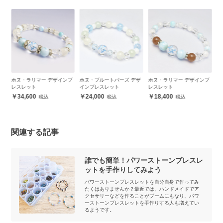
ザ
ホヌ・ラリマー デザインブ
ホヌ・ブルートパーズ デザ
ホヌ・ラリマー デザインブ
ホ
レスレット
インブレスレット
レスレット
ン
34,600
24,000
18,400
関連する記事
誰でも簡単！パワーストーンブレスレ
ットを手作りしてみよう
パワーストーンブレスレットを自分自身で作ってみ
たくはありませんか？最近では、ハンドメイドでア
クセサリーなどを作ることがブームにもなり、パワ
ーストーンブレスレットを手作りする人も増えてい
るようです。