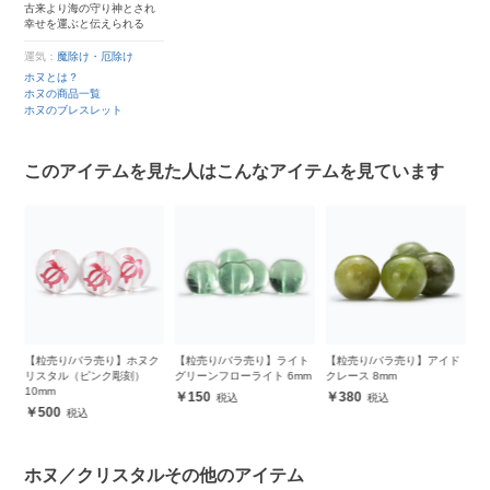
古来より海の守り神とされ
幸せを運ぶと伝えられる
運気：
魔除け・厄除け
ホヌとは？
ホヌの商品一覧
ホヌのブレスレット
このアイテムを見た人はこんなアイテムを見ています
ブ
【粒売り/バラ売り】ホヌク
【粒売り/バラ売り】ライト
【粒売り/バラ売り】アイド
【
リスタル（ピンク彫刻）
グリーンフローライト 6mm
クレース 8mm
リ
10mm
1
150
380
500
ホヌ／クリスタルその他のアイテム