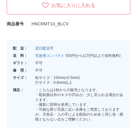
お気に入りに入れる
商品番号
HNCRMT10_BLCV
配 送：
翌日配送
可
送 料：
宅急便コンパクト
550円から(1万円以上で送料無料)
ギフト：
不可
修 理：
不可
サイズ：
粒サイズ：10mm(±0.5mm)
穴サイズ：0.8mm以上
補足：
・こちらは1粒からの販売となります。
・彫刻面以外のキズや凹みが、少し見られる場合があ
ります。
・撮影に照明を使用しています。
・可能な限り写真に近い在庫をご用意しております
が、天然石・人の手による彫刻のため全く同じ色・模
様とならない点をご理解ください。