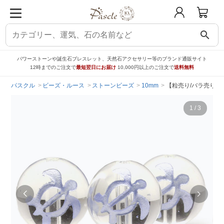
search
パワーストーンや誕生石ブレスレット、天然石アクセサリー等のブランド通販サイト
12時までのご注文で
最短翌日にお届け
10,000円以上のご注文で
送料無料
パスクル
ビーズ・ルース
ストーンビーズ
10mm
【粒売り/バラ売り】
1
/
3