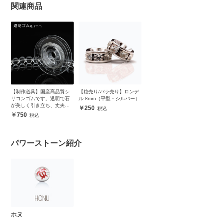
関連商品
【制作道具】国産高品質シ
【粒売り/バラ売り】ロンデ
リコンゴムです。透明で石
ル 8mm（平型・シルバー）
が美しく引き立ち、丈夫で
250
安心
750
パワーストーン紹介
ホヌ