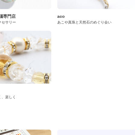
桜瑪瑙専門店
aco
クセサリー
あこや真珠と天然石のめぐり会い
く、楽しく
ド