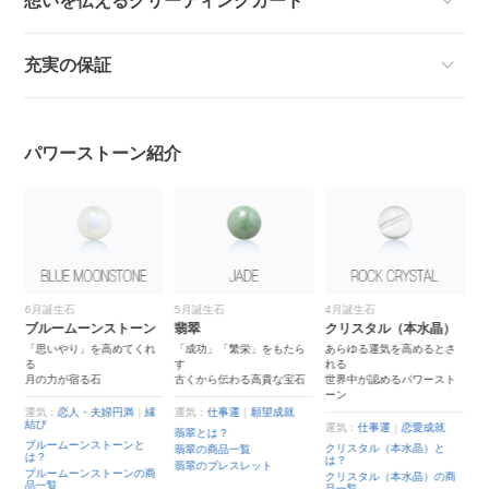
想いを伝えるグリーティングカード
充実の保証
パワーストーン紹介
6月誕生石
5月誕生石
4月誕生石
ク
ブルームーンストーン
翡翠
クリスタル（本水晶）
水
で
「思いやり」を高めてくれ
「成功」「繁栄」をもたら
あらゆる運気を高めるとさ
カ
る
す
れる
月の力が宿る石
古くから伝わる高貴な宝石
世界中が認めるパワースト
ーン
運
運気：
恋人・夫婦円満
｜
縁
運気：
仕事運
｜
願望成就
ク
結び
運気：
仕事運
｜
恋愛成就
翡翠とは？
ク
ブルームーンストーンと
クリスタル（本水晶）と
覧
翡翠の商品一覧
ク
は？
は？
ト
レ
翡翠のブレスレット
ブルームーンストーンの商
クリスタル（本水晶）の商
品一覧
品一覧