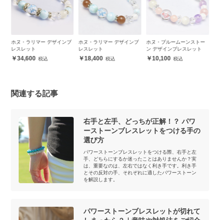
ザ
ホヌ・ラリマー デザインブ
ホヌ・ラリマー デザインブ
ホヌ・ブルームーンストー
ホ
レスレット
レスレット
ン デザインブレスレット
ザ
34,600
18,400
10,100
関連する記事
右手と左手、どっちが正解！？ パワ
ーストーンブレスレットをつける手の
選び方
パワーストーンブレスレットをつける際、右手と左
手、どちらにするか迷ったことはありませんか？実
は、重要なのは、左右ではなく利き手です。利き手
とその反対の手、それぞれに適したパワーストーン
を解説します。
パワーストーンブレスレットが切れて