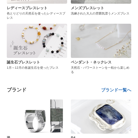
レディースブレスレット
メンズブレスレット
色とりどりの天然石を使ったレディースブ
洗練された大人の雰囲気漂うメンズブレス
レス
誕生石ブレスレット
ペンダント・ネックレス
1月～12月の各誕生石を使ったブレス
天然石・パワーストーンを一粒から楽しめ
る
ブランド
ブランド一覧へ