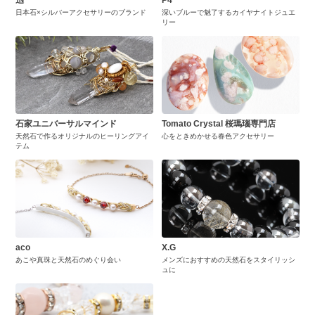
迅
P4
日本石×シルバーアクセサリーのブランド
深いブルーで魅了するカイヤナイトジュエ
リー
石家ユニバーサルマインド
Tomato Crystal 桜瑪瑙専門店
天然石で作るオリジナルのヒーリングアイ
心をときめかせる春色アクセサリー
テム
aco
X.G
あこや真珠と天然石のめぐり会い
メンズにおすすめの天然石をスタイリッシ
ュに