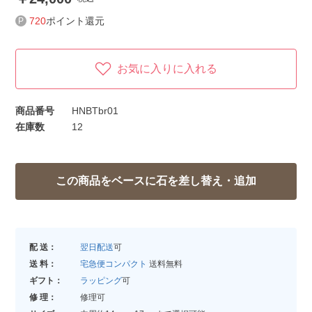
720
ポイント還元
お気に入りに入れる
商品番号
HNBTbr01
在庫数
12
配 送：
翌日配送
可
送 料：
宅急便コンパクト
送料無料
ギフト：
ラッピング
可
修 理：
修理可