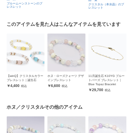
ブルームーンストーンのブ
クリスタル（本水晶）のブ
レスレット
レスレット
このアイテムを見た人はこんなアイテムを見ています
ブ
【winQ】クリスタルカラー
ホヌ・ローズクォーツ デザ
11月誕生石 K10YG ブルー
ふ
ブレスレット｜誕生石
インブレスレット
トパーズ ブレスレット｜
ル
Blue Topaz Bracelet
ー
4,400
6,600
29,700
ホヌ／クリスタルその他のアイテム