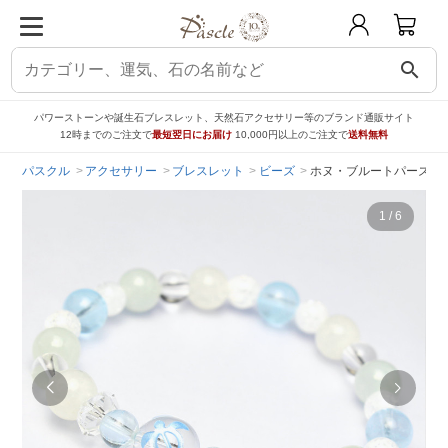
search
パワーストーンや誕生石ブレスレット、天然石アクセサリー等のブランド通販サイト
12時までのご注文で
最短翌日にお届け
10,000円以上のご注文で
送料無料
パスクル
アクセサリー
ブレスレット
ビーズ
ホヌ・ブルートパーズ 
1
/
6