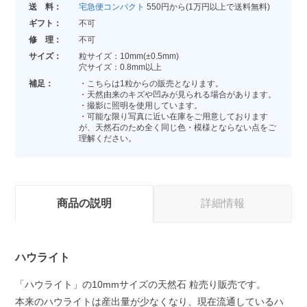
送 料：
宅急便コンパクト
550円から(1万円以上で送料無料)
ギフト：
不可
修 理：
不可
サイズ：
粒サイズ：10mm(±0.5mm)
穴サイズ：0.8mm以上
補足：
・こちらは1粒からの販売となります。
・天然由来のキズや凹みが見られる場合があります。
・撮影に照明を使用しています。
・可能な限り写真に近い在庫をご用意しております
が、天然石のため全く同じ色・模様とならない点をご
理解ください。
商品の説明
詳細情報
ハウライト
「ハウライト」の10mmサイズの天然石 粒売り販売です。
本来のハウライトは産出量が少なくなり、現在流通しているハ