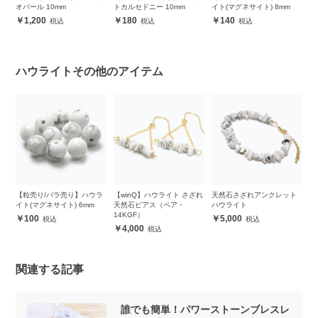
ス
オパール 10mm
トカルセドニー 10mm
イト(マグネサイト) 8mm
ル
1,200
180
140
ハウライトその他のアイテム
コナ
【粒売り/バラ売り】ハウラ
【winQ】ハウライト さざれ
天然石さざれアンクレット
天
ト
イト(マグネサイト) 6mm
天然石ピアス（ペア・
ハウライト
ハ
14KGF）
100
5,000
4,000
関連する記事
誰でも簡単！パワーストーンブレスレ