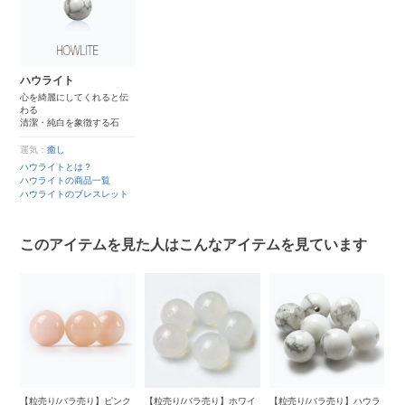
ハウライト
心を綺麗にしてくれると伝
わる
清潔・純白を象徴する石
運気：
癒し
ハウライトとは？
ハウライトの商品一覧
ハウライトのブレスレット
このアイテムを見た人はこんなアイテムを見ています
【粒売り/バラ売り】ピンク
【粒売り/バラ売り】ホワイ
【粒売り/バラ売り】ハウラ
【