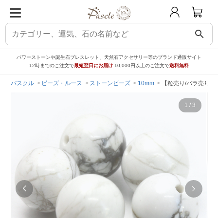
search
パワーストーンや誕生石ブレスレット、天然石アクセサリー等のブランド通販サイト
12時までのご注文で
最短翌日にお届け
10,000円以上のご注文で
送料無料
パスクル
ビーズ・ルース
ストーンビーズ
10mm
【粒売り/バラ売り】ハ
1
/
3