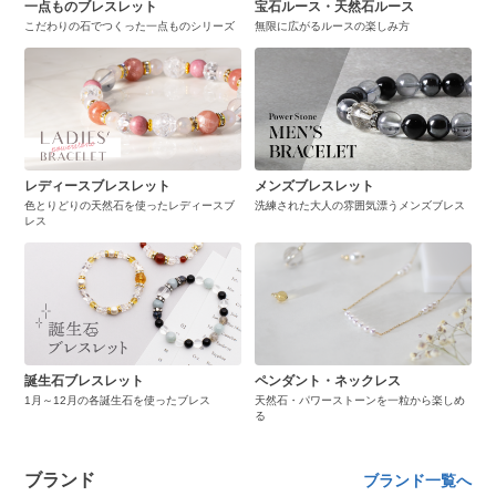
一点ものブレスレット
宝石ルース・天然石ルース
こだわりの石でつくった一点ものシリーズ
無限に広がるルースの楽しみ方
レディースブレスレット
メンズブレスレット
色とりどりの天然石を使ったレディースブ
洗練された大人の雰囲気漂うメンズブレス
レス
誕生石ブレスレット
ペンダント・ネックレス
1月～12月の各誕生石を使ったブレス
天然石・パワーストーンを一粒から楽しめ
る
ブランド
ブランド一覧へ