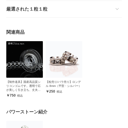
厳選された１粒１粒
関連商品
【制作道具】国産高品質シ
【粒売り/バラ売り】ロンデ
リコンゴムです。透明で石
ル 8mm（平型・シルバー）
が美しく引き立ち、丈夫で
250
安心
750
パワーストーン紹介