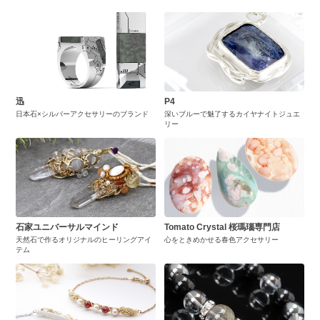
迅
P4
日本石×シルバーアクセサリーのブランド
深いブルーで魅了するカイヤナイトジュエ
リー
石家ユニバーサルマインド
Tomato Crystal 桜瑪瑙専門店
天然石で作るオリジナルのヒーリングアイ
心をときめかせる春色アクセサリー
テム